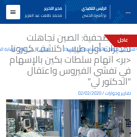
خطي
القائم
الرئيس التنفيذي
مدير التحرير
لى
م/أميره الحسن
محمد طلعت عبد العزيز
لمحتوى
الرئيسي
تقارير صحفية: الصين تجاهلت
عاجل
تحذيرات أول طبيب اكتشف كورونا
لبنان..”ال بي سي”.. إصابة ال
<بر> اتهام سلطات بكين بالإسهام
في تفشي الفيروس واعتقال
“الدكتور لي”
تقارير وحوارات
/
02/02/2020