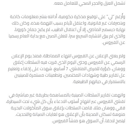
تشمل العزل والحجر الصحي للتعامل معه.
وأُرغم “لي” على توقيع مذكرة حكومية، أدانته بنشر معلومات كاذبة
وبتصرفات غير قانونية، واعتقل لأيام بسبب التهمة هذه، وكان ذلك
نهاية ديسمبر الماضي، إلا أن اعتقال الطبيب، لم يكبح جماح كورونا،
والذي لم يبق انتشاره السريع سرا، لتعلن الصين مع بداية العام رسميا
عن الفيروس.
ولم يعني الإعلان عن الفيروس انتهاء المماطلة، فمنذ يوم الإعلان
الرسمي عن الفيروس وحتى اليوم الذي قررت فيه السلطات إغلاق
ووهان، كبؤرة للمرض المتفشي، 7 أسابيع، شهدت على إخفاء وتعتيم
عل تقارير طبية وشهادات المختصين، وتطمينات مستمرة للصينيين
بالاستمرار في حياتهم الطبيعية.
واتهمت تقارير السلطات الصينية بالمساهمة بطريقة غير مباشرة في
تفشي الفيروس عبر انتهاج أسلوب الادعاء بأن كل شيء تحت السيطرة،
ففي ووهان مثلا، قامت السلطات بإغلاق سوق المأكولات البحرية
منوهة لسكان المدينة بأن الإغلاق هو لغايات الصيانة والتحديث،
ليتضح لاحقا، أن السوق هو منشأ الفيروس.