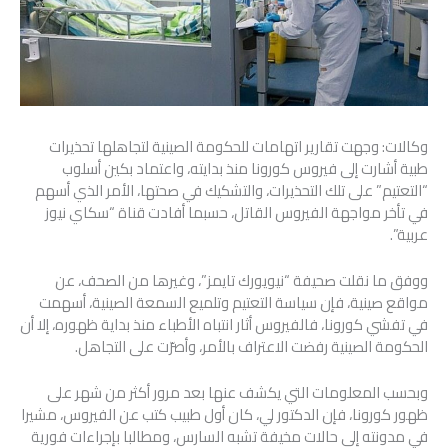
وكالات: وجهت تقارير اتهامات للحكومة الصينية لتجاهلها تحذيرات
طبية أشارت إلى فيروس كورونا منذ بدايته، واعتماد بكين أسلوب
“التعتيم” على تلك التحذيرات، والتشكيك في صحتها، الأمر الذي أسهم
في تأخر مواجهة الفيروس القاتل، حسبما أفادت قناة “سكاي نيوز
عربية”.
ووفق ما نقلت صحيفة “نيويورك تايمز”، وغيرها من الصحف، عن
مواقع صينية، فإن سياسة التعتيم وتلميع السمعة الصينية، أسهمت
في تفشي كورونا، فالفيروس أثار انتباه الأطباء منذ بداية ظهوره، إلا أن
الحكومة الصينية رفضت الاعتراف بالأمر، وأصرّت على التجاهل.
وبحسب المعلومات التي يكشف عنها بعد مرور أكثر من شهر على
ظهور كورونا، فإن الدكتور لي، كان أول طبيب كتب عن الفيروس، مشيرا
في مدونته إلى حالات مخيفة تشبه السارس، ومطالبا بإجراءات فورية