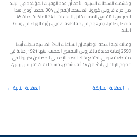
وكشفت السلطات الصينية، الأحد، أن عدد الوفيات المؤكدة في البلاد
من جراء فيروس كورونا المستجد، ارتفع إلى 304 بعدما أودى هذا
الفيروس التنفسي المميت خلال الساعات الـ24 الماضية بحياة 45
شخصا إضافيا، جميعهم في مقاطعة هوبي، بؤرة الوباء في وسط
البلاد.
وقالت لجنة الصحة الوطنية، إن الساعات الـ24 الماضية سجلت أيضا
2590 إصابة جديدة بالفيروس التنفسي المميت، بينها 1921 إصابة في
مقاطعة هوبي، ليرتفع بذلك العدد الإجمالي للمصابين بكورونا في
عموم البلاد إلى أكثر من 14 ألف شخص، حسبما نقلت “فرانس برس”.
→
المقالة السابقة
المقالة التالية
←