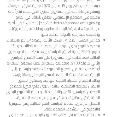
درسه الطالب حتى يوم 15 مارس 2020 (بداية تعليق الدراسة)،
وسيتم مراعاة ذلك في المشروع البحثي، الذي سيتم نشر آليات
تنفيذه على الموقع الإلكتروني الخاص بأبناؤنا في الخارج
http://sabroad.emis.gov.eg، حيث يدخل الطالب أو ولي أمره
على الموقع لمعرفة البحث المطلوب وطباعته، وأدائه ورقيًا،
وتقديمه للمدرسة بالدولة المقيم فيها.
مدارس المسار المصري: الصف الثالث الإعدادي.. يتم الاكتفاء
بتقديم مشروع بحثي للترم الثاني فيما درسه الطالب حتى 15
مارس 2020 (بداية تعليق الدراسة) ويعد شرطًا للنجاح وحصول
الطالب (بعد نجاحه في المشروع) على نتيجة الفصل الدراسي
الثاني كاملة 100%، وتقديمه للسفارة، بحيث ستقوم السفارة
أو المكتب الثقافي بتجميع المشروعات البحثية وإرسالها إلى
الإدارة العامة للامتحانات بعد تحسن الأوضاع واستقرارها،
وذلك لتقييم واستخراج النتيجة النهائية، وسيكون تنسيق
الانتقال للمرحلة التعليمية التالية (ثانوي عام/ فني) بمجموع
الفصلين الدراسيين الأول والثاني معًا، و يسلم المشروع البحثي
للسفارة في مظروف مغلق مدون عليه (اسم السفارة،
الفصل الدراسي، المادة الدراسية، اسم الطالب، رقم الجلوس)
والتوقيع في الكشوف المعدة لذلك.
في حالة عدم تقديم الطالب المشروع البحثي في المواد التي