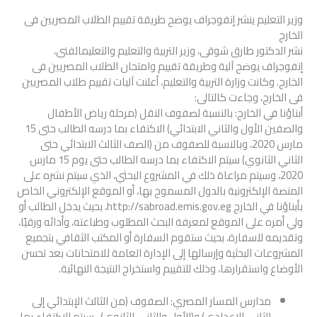
وزير التعليم ينشر إنفوجراف يوضح طريقة تقييم الطلاب المصريين فى
الخارج
نشر الدكتور طارق شوقى، وزير التربية والتعليم والتعليمالفنى،
إنفوجراف يوضح آلية وطريقة تقييم وامتحان الطلاب المصريين فى
الخارج. وكانت وزارة التربية والتعليم، أعلنت آليات تقييم طلاب المصريين
فى الخارج، وجاءت كالتالى:
أبناؤنا في الخارج: بالنسبة لصفوف النقل (مرحلة رياض الأطفال
والصفين الأول والثاني الابتدائي) الاكتفاء بما درسه الطالب حتى 15
مارس 2020، وبالنسبة للصفوف من (الصف الثالث الابتدائي حتى
الثاني الثانوي) سيتم الاكتفاء بما درسه الطالب حتى يوم 15 مارس
2020، وسيتم مراعاة ذلك في المشروع البحثي، الذي سيتم نشره على
المنصة الإلكترونية بالدول المسموح بها، أو الموقع الإلكتروني الخاص
بأبناؤنا في الخارج http://sabroad.emis.gov.eg، بحيث يدخل الطالب أو
ولي أمره على الموقع لمعرفة البحث المطلوب وطباعته، وأدائه ورقيًا،
وتقديمه للسفارة، بحيث ستقوم السفارة أو المكتب الثقافي بتجميع
المشروعات البحثية وإرسالها إلى الإدارة العامة للامتحانات بعد تحسن
الأوضاع واستقرارها، وذلك للتقييم واستخراج النتيجة النهائية.
مدارس المسار المصري: الصفوف (من الثالث الإبتدائي إلى
الثاني الإعدادي) و(الأول والثاني الثانوي).. سيتم الاكتفاء بما