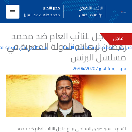
خطي
القائم
الرئيس التنفيذي
مدير التحرير
لى
م/أميره الحسن
محمد طلعت عبد العزيز
لمحتوى
الرئيسي
بلاغ عاجل للنائب العام ضد محمد
عاجل
رمضان لإهانته للدولة المصرية في
لبنان..”ال بي سي”.. إصابة ال
مسلسل البرنس
فنون ومشاهير
/
26/04/2020
تقدم د سمير صبري المحامي ببلاغ عاجل للنائب العام ضد محمد