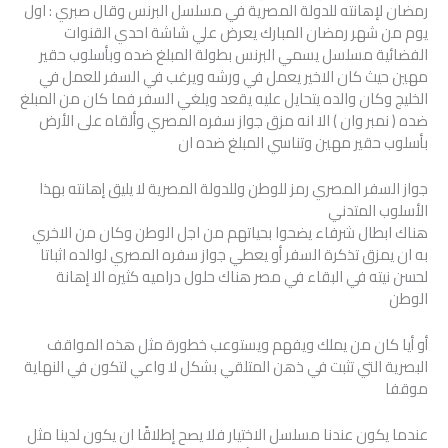
رمضان لإهانته للدولة المصرية في مسلسل البرنس وقال صبري : اول
يوم من شهر رمضان المبارك يعرض علي شاشة احدي القنوات
الفضائية مسلسل يسمي البرنس بطولة المبلغ ضده وبأسلوب حقير
مهين حيث كان الاخير يعمل في ورشه ويرغب في السفر للعمل في
الخليج وكان والده يتحايل عليه يقعد ويلغي السفر فما كان من المبلغ
ضده ( نمبر وان ) الا انه مزق جواز سفره المصري وألقاه على الأرض
بأسلوب حقير مهين وتناسي المبلغ ضده ان
جواز السفر المصري رمز للوطن وللدولة المصرية لا يليق إهانته بهذا
الأسلوب المتدني
هناك ابطال شرفاء يضحوا بحياتهم من اجل الوطن وكان من الاخري
به ان يمزق تذكرة السفر أو يعطي جواز سفره المصري لوالده اثباتا
لحسن نيته في البقاء في مصر هناك حلول دراميه كثيره الا إهانة
الوطن
أو أيا كان من يملك ويفهم ويستوعب خطورة مثل هذه المواقف
البصرية التي تثبت في ذهن المتلقي بشكل لا واعي لتكون في النهاية
موقفا
عندما يكون عندنا مسلسل الاختيار فلا يصح إطلاقًا ان يكون لدينا مثل