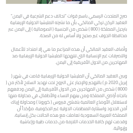
صرح المتحدث الرسمي باسم قوات “تحالف دعم الشرعية في اليمن”
العقيد الركن تركي المالكي، بأن ما نشرته المليشيا الحوثية الإرهابية
بترحيل المملكة ( 800 ) شخص من الجنسية ( الصومالية ) إلى اليمن عبر
محافظة الجوف غير صحيح ولا أساس له من الصحة.
وأضاف العقيد المالكي أن هذه المزاعم ما هي إلا امتداد للأعمال
والتصرفات غير الإنسانية التي تنتهجها المليشيا الحوثية الإرهابية ضد
المهاجرين من الدول الأفريقية إلى اليمن.
وبين العقيد المالكي أن المليشيا الحوثية الإرهابية قامت في شهر (
إبريل 2020 م ) بالتهجير والإجبار على النزوح تحت تهديد السلاح لأكثر من (
8000 ) شخص من المهاجرين من الدول الأفريقية إلى اليمن ودفعهم
باتجاه أراضي المملكة ومن بينهم النساء والأطفال، في محاولة منها
لاستغلال الأوضاع العالمية بتفشي فيروس ( كورونا ) ومحاولة إرباك
أمن الحدود واستثارة المنظمات الدولية غير الحكومية، مؤكداً أن
المملكة العربية السعودية تعاملت مع هذه الحالات بكل إنسانية،
وقدمت لهم كافة الخدمات اللازمة من خدمات طبية وإعاشية
وإيوائية.