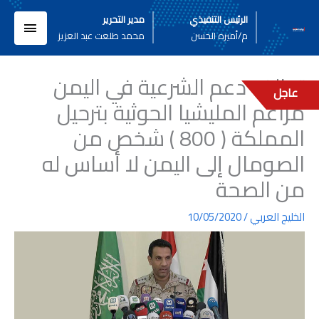
خطي
القائم
الرئيس التنفيذي
مدير التحرير
لى
م/أميره الحسن
محمد طلعت عبد العزيز
لمحتوى
الرئيسي
تحالف دعم الشرعية في اليمن
عاجل
مزاعم المليشيا الحوثية بترحيل
المملكة ( 800 ) شخص من
الصومال إلى اليمن لا أساس له
من الصحة
الخليج العربي
/
10/05/2020