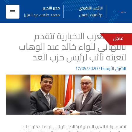
خطي
القائم
الرئيس التنفيذي
مدير التحرير
لى
م/أميره الحسن
محمد طلعت عبد العزيز
لمحتوى
الرئيسي
بوابة العرب الاخبارية تتقدم
عاجل
بالتهاني للواء خالد عبد الوهاب
لتعينه نائب لرئيس حزب الغد
الشرق الأوسط
/
17/05/2020
تتقدم بوابة العرب الاخبارية بخالص التهاني للواء الدكتور خالد