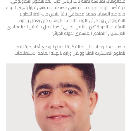
عبدالوهاب بمناسبة تعينه نائب لرئيس حزب الغد للتطوير التكنولوجي،
حيث أصدر اليوم المهندس موسي مصطفي موسى قراراً بتعيين اللواء
خالد عبد الوهاب محمد مصطفي نائبا لرئيس حزب الغد للتطوير
التكنولوجي ويذكر أن اللواء خالد عبد الوهاب كان يعمل بإدارة
المخابرات الحربية “جهاز الأمن الحربى ” كما عمل بالتمثيل الدبلوماسى
العسكرى “الملحق العسكري بدولة الجزائر”
حاصل عبد الوهاب علي زمالة كلية الدفاع الوطنى أكاديمية ناصر
للعلوم العسكرية العليا ووكيل وزارة بالهيئة العامة الاستعلامات