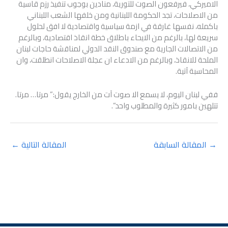
الاميركي، فيرفعون الصوت للتورية، منادين بوجوب تنفيذ رزم قاسية
من الاصلاحات، تجد الحكومة اللبنانية ومن خلفها الشعب اللبناني
باكمله، نفسها غارقة في ازمة سياسية واقتصادية لا افق لحلول
سريعة لها، بالرغم من الايحاء باطلاق خطة انقاذ اقتصادية، وبالرغم
من الاتصالات الجارية مع صندوق النقد الدولي لمناقشة حاجات لبنان
الملحة للانقاذ، وبالرغم من الادعاء ان عجلة الاصلاحات انطلقت، وان
المحاسبة آتية.
ففي لبنان اليوم، لا يسمع الا صوت آت من الخارج يقول:” مرتا… مرتا.
تتلهين بامور كثيرة والمطلوب واحد”.
→
المقالة السابقة
المقالة التالية
←