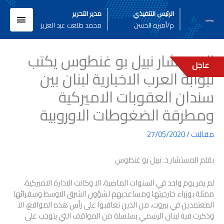
خطي
القائم
الرئيس التنفيذي
مدير التحرير
لى
م/أميره الحسن
محمد طلعت عبد العزيز
لمحتوى
الرئيسي
المستشار نبيل بو غنطوس يكتب
عاجل
لبوابة العرب الاخبارية لبنان بين
سندان العقوبات الاميركية
ومطرقة الضغوطات الاوروبية
مقالات
/
27/05/2020
بقلم المستشار د. نبيل بو غنطوس
لم يمر يوم واحد في السنوات الماضية، الا وكانت الادارة الاميركية،
ممثلة بوزراء خارجيتها ومساعديهم لشؤون الشرق الاوسط وسفرائها
المعتمدين في بيروت، من الذين تعاقبوا على رأس هذه المواقع، الا
وذكرت فيه لبنان الرسمي بسلسلة من المواقف التي يتوجب على