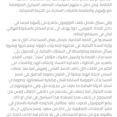
القائمة، ومن خلال دعمهم لسياسات المصرف المركزي المتوافقة
مع رؤيتهم، والملتزمة بالقرارات الصادرة عن الخزينة الاميركية.
وفي سياق متصل، يلعب الاوروبيون بخفر وعلى رأسهم فرنسا في
داخل الاتحاد الاوروبي، دورا يهدف الى عدم السماح بالسقوط النهائي
لبنان في مستنقع ازماته،
فسمحوا في الفترة الماضية، بايصال بعض المساعدات التي تدعم
وزارة الصحة اللبنانية، في مجابهة ازمة وباء كورونا، وهم مرروا ويمرروا
رسائل مباشرة وبالواسطة الى السلطات اللبنانية، ان للحصول على
مساعدات اقتصادية وتسييل مقررات مؤتمر “سيدر”، يتوجب القيام
بالعديد من الخطوات كمحاربة الفساد وايقاف الهدر والقضاء على
الكثير من الآفات التي تضرب الجسد اللبناني وتنهش فيه منذ عشرات
السنين، لدرجة انهما وصلوا الى التلويح بضرورة التحقيق في مصير
المساعدات الاوروبية السابقة للبنان، وكيفية استعمالها، وضرورة ان
تسترد الدولة اللبنانية ما صرف عن غير وجه حق، وفي مفهومهم ان
هذه الاموال انما جمعت في بلادهم من دافعي الضرائب وليس من
المسموح ان تذهب هدرا لمصلحة هذا السياسي في لبنان او ذاك .
يرفع الاوروبيون الصوت عاليا، مطالبين الحكومة اللبنانية بالاسراع في
تنفيذ الاصلاحات المطلوية على اكثر من صعيد، وهم يدركون، ان ما
يطلبونه هو من سابع المستحيلات في بلد تتحكم فيه ارادات خارجة عن