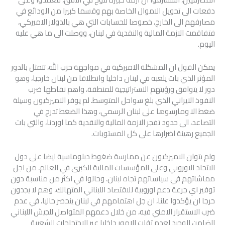
دفعات الى تحويل الاموال الخاصة بهم وقسما كبيرا من الودائع في
مصارفهم الى الخارج، خصوصا للحسابات التي هي بالدولار الاميركي،
فتفاقمت الازمة المالية والنقدية في لبنان، ووصلت الى ما هي عليه
اليوم.
يمكن القول ان المشكلة الاميركية في مواجهة حزب الله، تتمثل بالدور
المؤثر الذي بات يلعبه في لبنان داخليا وانطلاقا من لبنان خارجيا، وهو
دور لا يتوافق ورؤيتهم الاستراتيجية للمنطقة، واهم نقاطها ضرب
النفوذ الايراني الذي بلغ سواحل المتوسط. لم يوفر الاميركيون وسيلة
ضغط الا ومارسوها على لبنان الرسمي، وهذا الضغط تدرج في
التصاعد، الى حدود تفجر الازمة المالية والنقدية كما اوردنا، والتي بات
الجميع رهينة اضرارها على كل المستويات.
ولم يتوان الاميركيون عن ممارسة ضغوط دبلوماسية ايضا على دول
الاتحاد الاوروبي وعلى المؤسسات المالية الكبرى في العالم، من اجل
مماشاتهم في سياساتهم تجاه لبنان، وحالوا في اكثر من مناسبة دون
توفير اي جرعة دعم اوروبية للاقتصاد اللبناني المتهالك، وهم لا يجدون
حرجا ان يؤكدوا علنا، ان جل اهتمامهم في لبنان ينحصر حاليا، في عدم
ضرب الاستقرار الامني فيه، من خلال دعمهم المتواصل للجيش اللبناني
الضامن الوحيد لعدم تفلت الامور داخليا عبر الاحتجاجات الشعبية