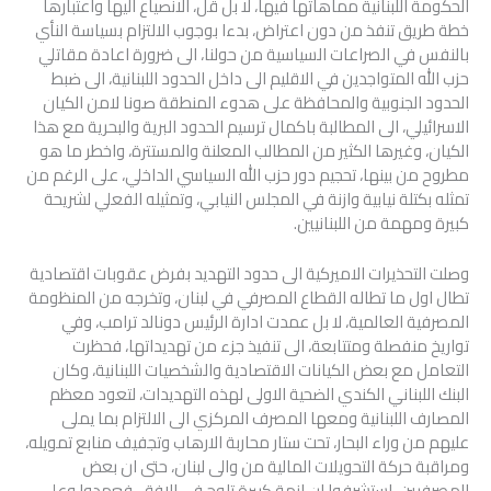
الحكومة اللبنانية مماهاتها فيها، لا بل قل، الانصياع اليها واعتبارها
خطة طريق تنفذ من دون اعتراض، بدءا بوجوب الالتزام بسياسة النأي
بالنفس في الصراعات السياسية من حولنا، الى ضرورة اعادة مقاتلي
حزب الله المتواجدين في الاقليم الى داخل الحدود اللبنانية، الى ضبط
الحدود الجنوبية والمحافظة على هدوء المنطقة صونا لامن الكيان
الاسرائيلي، الى المطالبة باكمال ترسيم الحدود البرية والبحرية مع هذا
الكيان، وغيرها الكثير من المطالب المعلنة والمستترة، واخطر ما هو
مطروح من بينها، تحجيم دور حزب الله السياسي الداخلي، على الرغم من
تمثله بكتلة نيابية وازنة في المجلس النيابي، وتمثيله الفعلي لشريحة
كبيرة ومهمة من اللبنانيين.
وصلت التحذيرات الاميركية الى حدود التهديد بفرض عقوبات اقتصادية
تطال اول ما تطاله القطاع المصرفي في لبنان، وتخرجه من المنظومة
المصرفية العالمية، لا بل عمدت ادارة الرئيس دونالد ترامب، وفي
تواريخ منفصلة ومتتابعة، الى تنفيذ جزء من تهديداتها، فحظرت
التعامل مع بعض الكيانات الاقتصادية والشخصيات اللبنانية، وكان
البنك اللبناني الكندي الضحية الاولى لهذه التهديدات، لتعود معظم
المصارف اللبنانية ومعها المصرف المركزي الى الالتزام بما يملى
عليهم من وراء البحار، تحت ستار محاربة الارهاب وتجفيف منابع تمويله،
ومراقبة حركة التحويلات المالية من والى لبنان، حتى ان بعض
المصرفيين، استشرفوا ان ازمة كبيرة تلوح في الافق، فعمدوا وعلى