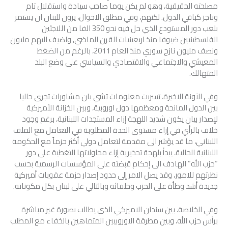
مصلحته الحقيقية، وهو لم يكن يوما صاحب سيادة واستقلال تام
وناجز كباقي الدول. لكنهم، وفي مطلق الاحوال، يرون للبنان ان يستمر
بلعب دور المستودع الذي حل فيه نحو 350 الفا من اللاجئين
الفلسطينيين ضيوفا منذ اربعينيات القرن الماضي, واضيف اليهم مليون
ونصف مليون نازح سوري منذ العام 2011، بالرغم من الضغط
المعيشي والاجتماعي والاقتصادي والسياسي على وضع البلد
المتهالك.
وفي الآونة الاخيرة، تسربت معلومات تشي بان مشاورات تجرى حاليا
بين الدول المانحة ومعظمها دول اوروبية، وبين الخزانة الأميركية
لإصدار بيان يكون شديد اللهجة إزاء المستجدات اللبنانية، برغم وجود
خلاف بالرأي في إزاء مستوى الحدة المطلوبة في التعامل مع الملف
اللبناني، ما قد يؤشر الى مقدمة لتعامل دولي أكثر حزماً مع الحكومة
اللبنانية الحالية، يبدأ بلهجة تحذيرية إزاء محاولاتها التغطية على دور
“حزب الله” الهادف الى إحكام قبضته على المؤسسات الرسمية بحسب
نظرتهم للامور، وقد يصل الامر إلى حدود إصدار حزمة عقوبات أميركية
جديدة أشد وطأة على الحزب وحلفائه وبالتالي على لبنان بكل مكوناته.
وفي الخلاصة، بين سندان الاميركي الذي يطالب بصورة غير مباشرة
برأس حزب الله، وبين مطرقة الاوروبيين المتماهين بالخفاء مع المطلب