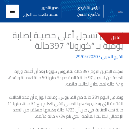
خطي
القائم
الرئيس التنفيذي
مدير التحرير
لى
م/أميره الحسن
محمد طلعت عبد العزيز
لمحتوى
الرئيسي
البحرين تسجل أعلى حصيلة إصابة
عاجل
يومية بـ “كورونا” 397حالة
الخليج العربي
/
29/05/2020
سجلت البحرين اليوم 397 حالة بفايروس كورونا بعد أن أعلنت وزارة
الصحة عن تسجيل 97 حالة قائمة جديدة منها 50 حالة لعمالة وافدة،
و 47 حالة لمخالطين لحالات قائمة.
وتعافى اليوم 281 حالة من الفايروس. وقالت الوزارة أن عدد الحالات
القائمة التي يتطلب وضعها الصحي تلقي العلاج بلغ 31 حالة، منها 11
حالة تحت العناية، في حين أن 4723 حالة وضعها مستقر من العدد
الإجمالي للحالات القائمة الذي بلغ 4734 حالة قائمة.