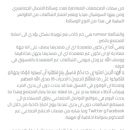
من سمات المجتمعات المعاصرة تعدد وسائط الاتصال الجماهيري
ومن بينها السوشيال ميديا ويعتبر انتشار الشائعات من الظواهر
السلبية في هذا من النوع الوسائط .
والشائعة rumour هي خبر كاذب يتم ترويجة بشكل يؤدي الى اصابة
المجتمع بالضرر .
وهي أما ان تكون متعمدة اي ان مصدرها يصنف على انه جهة
معادية او ان تكون غير متعمدة اي ان مصدرها يجهل مخاطرها
ووصف الله عز وجل مروجي الشائعات غير المتعمدة بالفسوق في
قوله :
يَا أَيُّهَا الَّذِينَ آمَنُوا إِن جَاءَكُمْ فَاسِقٌ بِنَبَإٍ فَتَبَيَّنُوا أَن تُصِيبُوا قَوْمًا بِجَهَالَةٍ
فَتُصْبِحُوا عَلَىٰ مَا فَعَلْتُمْ نَادِمِينَ ( الحجرات 6) صدق الله العظيم
ونلاحظ ان الوقوع في الفسق هنا قد يحدث دون ان يدري المرء
ويرتكب أخطاء تجعله يندم على ما فعله عندما يضار المجتمع وهذا ما
يحدث اليوم في مواقع التواصل الاجتماعي ينزلق المستخدم الى
مستنقع الشائعات دون ان يدري عندما يروج اخبارا كاذبة من خلال ال
Facebook و Twitter وما شابه من منصات الاعلام الجماعي غير
المحكوم بضوابط اخلاقية أو مهنية.