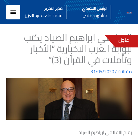
خطي
القائم
الرئيس التنفيذي
مدير التحرير
لى
م/أميره الحسن
محمد طلعت عبد العزيز
لمحتوى
الرئيسي
الاعلامي ابراهيم الصياد يكتب
عاجل
لبوابة العرب الاخبارية “الأخبار
وتأملات في القرآن (3)”
مقالات
/
31/05/2020
بقلم الاعلامي ابراهيم الصياد