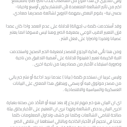
وفي تقديري ان هذا النوع من الشائعات يحدث تاثيرا ضارا بالمجتمع
اكبر من تآثير الشائعة المتعمدة لأن الانتشار يكون أوسع واحيانا-
بحسن نية- يقوم البعض بمهمة الترويج لشائعة مصدرها معادي.
وقد أستخدمت كلمة ب (جهالة) للدلالة على عدم العمد واذا كان عمدا
فإن التعبير الاقرب الوعي بمعرفة الضرر وهنا ليس فسوقا انما يعتبر
عصيانا وتمردا واصرارا على فعل الشر .
ومن هنا تأتي فكرة الرجوع للمصدر لمعرفة الخبر الصحيح واستخدمت
الاية الكريمة تعبير ( فتبينوا) للدلالة على أهمية التدقيق من ناحية
وضرورة استيقاء الأخبار من مصادرها من ناحية اخرى .
وليس غريبا ان نستخدم كلمة ( بيانا ) عندما نريد اذاعة أو نشر خبر ياتي
من مصدر موثوق فيه أو رسمي وينطبق هذا المعنى على البيانات
العسكرية والسياسية والاقتصادية .
اي ان البيان هو خبر مهم لم يذع إلا بعد تبينه أو التأكد من صحته بعبارة
اخرى البيان يدحض الشائعة ولهذا نرى ان التعتيم على الأخبار يخلق بيئة
صالحة لتنامي الشائعات وكلما تم كشف وتداول المعلومات كلما
نجحنا في تحجيم أثر الأخبار الكاذبة وبالتالي استطعنا ان نتلافى الضرر