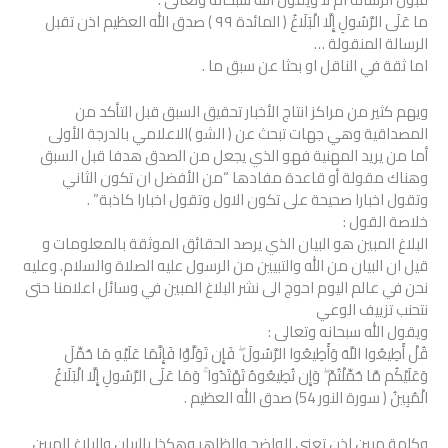
ما عَلَى الرَّسُولِ إِلَّا الْبَلَاغُ ( المائدة ٩٩ ) صدق الله العظيم اذن تقبل
الرسالة المنقولة …
اما ثقة في الناقل او بحثا عن سبق ما .
ويهم كثير من مراكز انتاج الأخبار تحقيق السبق قبل التأكد من
المصداقية وهي جهات تبحث عن ( الشو )الاعلامي بالدرجة الأولى
أما من يريد المهنية فهو الذي يجعل من الصدق هدفا قبل السبق
وهناك مقولة أو قاعدة مفادها “من الأفضل ان تكون الثاني
وتقول اخبارا صحيحة على تكون الاول وتقول اخبارا كاذبة” .
خلاصة القول :
البلاغ المبين هو البيان الذي يرصد الحقائق الموثقة بالمعلومات و
قيل ان البيان من الله والتبيين من الرسول عليه الصلاة والسلام. وعليه
نحن في عالم اليوم احوج الى نشر البلاغ المبين في وسائل اعلامنا حتى
نتحنب تزييف الوعي
ويقول الله سبحانه وتعالى :
قُلْ أَطِيعُوا اللَّهَ وَأَطِيعُوا الرَّسُولَ ۖ فَإِن تَوَلَّوْا فَإِنَّمَا عَلَيْهِ مَا حُمِّلَ
وَعَلَيْكُم مَّا حُمِّلْتُمْ ۖ وَإِن تُطِيعُوهُ تَهْتَدُوا ۚ وَمَا عَلَى الرَّسُولِ إِلَّا الْبَلَاغُ
الْمُبِينُ ( سورة النور 54) صدق الله العظيم .
وكلمة مبين اذن تعني الواضح والظاهر وهكذا بالبيان والبلاغ المبين