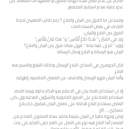
الناجم عن عدم التبين نتيجة جهالة فاسق أو الاستهداف المتعمد من
عدو غايته هدم استقرار المجتمع .
ونتساءل ما الفرق بين البيان والبلاغ ؟ رغم تقارب المعنيين لدرجة
الترادف في بعض الاستخدامات
الفرق بين البلاغ والبيان:
ورد في القرآن:” هَـذَا بَلاَغٌ لِّلنَّاسِ” و” هَذَا بَيَانٌ لِلنَّاسِ”
وورد ” ثم إن علينا بيانه “. فهل هناك فرق بين البيان والبلاغ؟
البيان هو الرسالة و البلاغ إيصال الرسالة.
قال الجوهري في الصحاح: البلاغ الإيصال وكذلك التبليغ والاسم منه
البلاغ
وأما البيان فهو الإيضاح والكشف عن المعنى المقصود إظهاره.
إلا ان استخدام كلمة بيان في الاعلام هو الاكثر تداولا وربما اقتصر
استخدام كلمة بلاغ على الامور القانونية والشؤون العدلية وإن كان
البعض يستخدم البلاغ للدلالة على معنى البيان فيقول ذكر بلاغ
عسكري … الخ
ومن وجهة نظرنا ان البيان مرتبط بتاكيد صحة المحتوى القادم من
المصدر أما البلاغ فيه نوع من النقل عن الغير دون التركيز على بحث
قبول الرسالة ام لا ويقول الله سبحانه وتعالى :