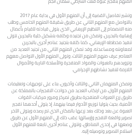
المتهم بتفجير عبوة قتلت الشرطي سلمان أنجم
وتشير تفاصيل القضية إلى أن المتهم الأول في بداية عام 2017
بالتواصل مع المتهم الثاني عن طريق شقيقة المتهم الخامس وطلب
منه الانضمام إلى التنظيم الإرهابي الذي يتولى قيادته للقيام بأعمال
إرهابية بالبحرين، وتمكن من تجنيده وكلفه بتشكيل خلية بالبحرين تتولى
تنفيذ مخططه الإرهابي، كما كلفه بتجنيد عناصر أخرى بالبحرين
لمعاونته ومساعدته، وقد تمكن المتهم الثاني من تجنيد العديد من
العناصر عرف منهم المتهم الثالث، وتولى المتهم الأول التواصل معهم
وتزويدهم بالعبوات والمواد المتفجرة والأسلحة النارية والأموال
اللازمة لتنفيذ نشاطهم الإجرامي.
وتمكن المتهمان الثاني والثالث وآخرون، بناء على توجيهات وتعليمات
المتهم الأول، من ارتكاب العديد من حوادث التفجيرات بالمملكة عن
طريق زرع العبوات المتفجرة بطريق تمركز ومرور مركبات القوات
الأمنية، بحيث يتوليا توزيع الأدوار فيما بينهما، إذ يتولى أحدهما تفجير
العبوة عن بعد وذلك بعد زرعها بالمكان الذي تم رصده ويتولى الآخر
تصوير واقعة التفجير وإرسالها عقب ذلك إلى المتهم الأول عن طريق
وضعها في إحدى المناطق، وتتولى عناصر أخرى تابعة للمتهم الأول
استلام التصوير وتوصيله إليه.