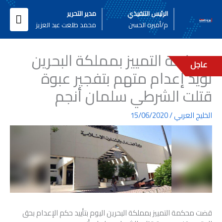
خطي
القائ
الرئيس التنفيذي
مدير التحرير
لى
م/أميره الحسن
محمد طلعت عبد العزيز
لمحتوى
الرئيس
محكمة التمييز بمملكة البحرين
عاجل
تؤيد إعدام متهم بتفجير عبوة
قتلت الشرطي سلمان أنجم
الخليج العربي
/
15/06/2020
قضت محكمة التمييز بمملكة البحرين اليوم بتأييد حكم الإعدام بحق