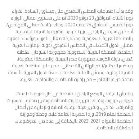
وقد بدأت اجتماعات المجلس التنفيذي على مستوى السادة الخبراء
يوم الثلاثاء الموافق 23 يونيو 2020، ثم على مستوى معالي الوزراء
يوم الخميس الموافق 25 يونيو 2020، وذلك برئاسة معالي المهندس/
أحمد بن سليمان الراجحي وزير الموارد البشرية والتنمية الاجتماعية
بالمملكة العربية السعودية، ومشاركة معالي الوزراء ورؤساء الوفود
ممثلي الدول الأعضاء في المجلس التنفيذي (دولة الإمارات العربية
المتحدة، المملكة العربية السعودية، جمهورية السودان، سلطنة
عُمان، دولة الكويت، جمهورية مصر العربية، والمملكة المغربية)،
وبحضور الدكتور/ناصر الهتلان القحطاني-مدير عام المنظمة العربية
للتنمية الإدارية، وممثل الأمانة العامة لجامعة الدول العربية الأستاذ/
محمد خير عبدالقادر – مدير إدارة المنظمات والاتحادات العربية.
وناقش الاجتماع الوضع الراهن للمنظمة في ظل ظروف تداعيات
فيروس كورونا، وكذلك تقرير إنجازات المنظمة، وتقرير مدقق الحسابات
والمراقب الداخلي، وتقرير هيئة الرقابة المالية والإدارية عن أعمال
المنظمة لعام 2019، ورد المديرية العامة عليه، وخطة وموازنة
المنظمة للأعوام 2021-2022 بالإضافة إلى عدد من الموضوعات
المتعلقة بالمنظمة.