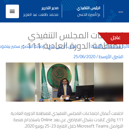
خطي
القائم
الرئيس التنفيذي
مدير التحرير
لى
م/أميره الحسن
محمد طلعت عبد العزيز
لمحتوى
الرئيسي
اجتماعات المجلس التنفيذي
عاجل
للمنظمة الدورة العادية 111
لبنان..”ال بي سي”.. إصابة المصوّر سمير بيتم
الشرق الأوسط
/
25/06/2020
اختتمت أعمال اجتماعات المجلس التنفيذي للمنظمة الدورة العادية
111 والتي عُقدت بشكل افتراضي عن بعد Online باستخدام منصة
التواصل Microsoft Teams خلال الفترة 23-25 يونيو 2020.