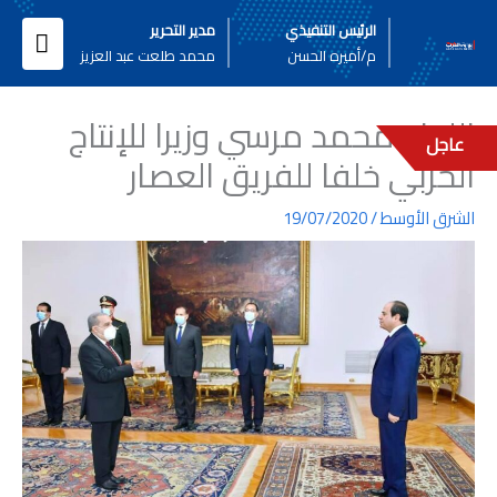
خطي
القائ
الرئيس التنفيذي
مدير التحرير
لى
م/أميره الحسن
محمد طلعت عبد العزيز
لمحتوى
الرئيس
اللواء محمد مرسي وزيرا للإنتاج
عاجل
الحربي خلفا للفريق العصار
الشرق الأوسط
/
19/07/2020