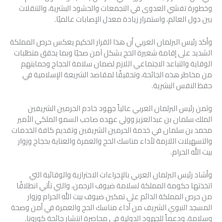
وخطورة تفشي العدوى في التجمعات والحشود البشرية، والتنقلات
بين دول العالم، واستمرار زيادة معدل الإصابات عالميًا.
وأكد رئيس البرلمان العربي أن هذا القرار الحكيم يعكس حرص المملكة
الشديد على إقامة شعيرة الحج بشكل آمن صحيًا وبما يحقق متطلبات
الوقاية والتباعد الاجتماعي اللازم لضمان سلامة الحجاج وحمايتهم
من مخاطر هذه الجائحة، وتحقيقًا لمقاصد الشريعة الإسلامية في
حفظ النفس البشرية.
وثمن رئيس البرلمان العربي عالياً جهود خادم الحرمين الشريفين
الملك سلمان بن عبدالعزيز وولي عهده صاحب السمو الملكي الأمير
محمد بن سلمان في خدمة الحرمين الشريفين وتقديم كافة الخدمات
والتسهيلات اللازمة لأداء مناسك الحج والعمرة والعناية بحجاج وزوار
بيت الله الحرام.
وأشاد رئيس البرلمان العربي بالإجراءات الاحترازية والوقائية التي
اتخذتها حكومة المملكة لسلامة ضيوف الرحمن، والتي تأتي انطلاقًا
من حرص المملكة الدائم على تمكين ضيوف بيت الله الحرام وزوار
المسجد النبوي الشريف من أداء مناسك الحج والعمرة في أمن وصحة
وسلامة، ودعماً للجهود الدولية في محاصرة انتشار جائحة كورونا.