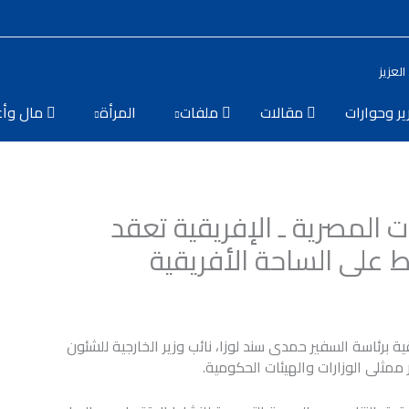
لعزيز
ير وحوارات
مقالات
ملفات
المرأة
مال وأع
ات المصرية ـ الإفريقية تعقد
ط على الساحة الأفريقية
ة برئاسة السفير حمدى سند لوزا، نائب وزير الخارجية للشئون