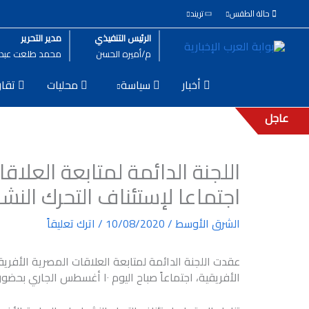
خطي
حالة الطقس
تريند
لى
لمحتوى
الرئيس التنفيذي
مدير التحرير
م/أميره الحسن
محمد طلعت عبد ا
أخبار
سياسة
محليات
تقار
عاجل
اللجنة الدائمة لمتابعة العلاق
اجتماعا لإستئناف التحرك النش
الشرق الأوسط
/
10/08/2020
/
اترك تعليقاً
عقدت اللجنة الدائمة لمتابعة العلاقات المصرية الأفريقي
الأفريقية، اجتماعاً صباح اليوم ١٠ أغسطس الجاري بحضور ممثلى الوزارات والهيئات الحكومية.