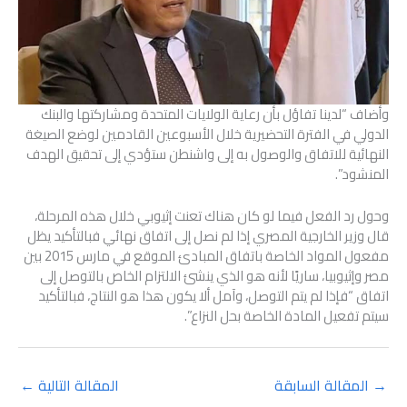
وأضاف “لدينا تفاؤل بأن رعاية الولايات المتحدة ومشاركتها والبنك
الدولي في الفترة التحضيرية خلال الأسبوعين القادمين لوضع الصيغة
النهائية للاتفاق والوصول به إلى واشنطن ستؤدي إلى تحقيق الهدف
المنشود”.
وحول رد الفعل فيما لو كان هناك تعنت إثيوبي خلال هذه المرحلة،
قال وزير الخارجية المصري إذا لم نصل إلى اتفاق نهائي فبالتأكيد يظل
مفعول المواد الخاصة باتفاق المبادئ الموقع في مارس 2015 بين
مصر وإثيوبيا، ساريًا لأنه هو الذي ينشئ الالتزام الخاص بالتوصل إلى
اتفاق “فإذا لم يتم التوصل، وآمل ألا يكون هذا هو النتاج، فبالتأكيد
سيتم تفعيل المادة الخاصة بحل النزاع”.
→
المقالة السابقة
المقالة التالية
←