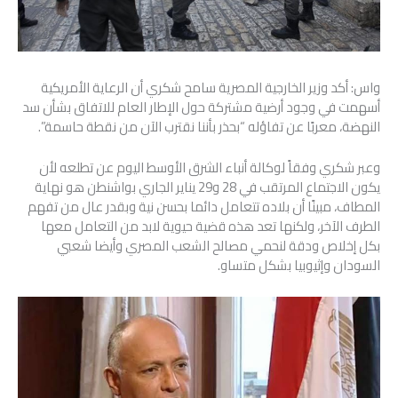
واس: أكد وزير الخارجية المصرية سامح شكري أن الرعاية الأمريكية
أسهمت في وجود أرضية مشتركة حول الإطار العام للاتفاق بشأن سد
النهضة، معربًا عن تفاؤله “بحذر بأننا نقترب الآن من نقطة حاسمة”.
وعبر شكري وفقاً لوكالة أنباء الشرق الأوسط اليوم عن تطلعه لأن
يكون الاجتماع المرتقب في 28 و29 يناير الجاري بواشنطن هو نهاية
المطاف، مبينًا أن بلاده تتعامل دائما بحسن نية وبقدر عال من تفهم
الطرف الآخر، ولكنها تعد هذه قضية حيوية لابد من التعامل معها
بكل إخلاص ودقة لنحمي مصالح الشعب المصري وأيضا شعبي
السودان وإثيوبيا بشكل متساو.