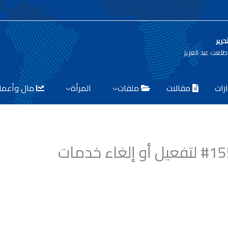
حرير
لعت عبد العزيز
رات
مقالات
ملفات
المرأة
مال وأعما
“القومي الاتصالات” يفعل *155# لتفعيل أو إلغاء خدمات