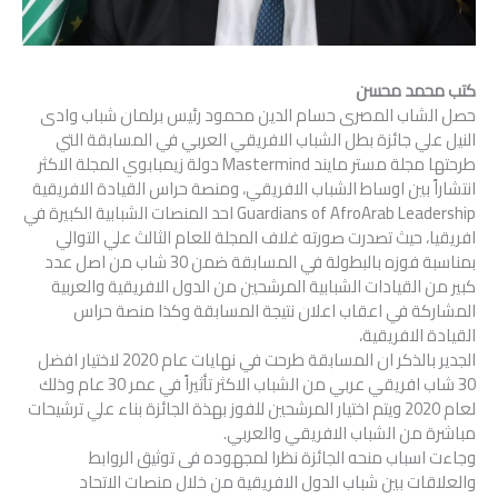
كتب محمد محسن
حصل الشاب المصرى حسام الدين محمود رئيس برلمان شباب وادى
النيل علي جائزة بطل الشباب الافريقي العربي في المسابقة التي
طرحتها مجلة مستر مايند Mastermind دولة زيمبابوي المجلة الاكثر
انتشاراً بين اوساط الشباب الافريقي، ومنصة حراس القيادة الافريقية
Guardians of AfroArab Leadership احد المنصات الشبابية الكبيرة في
افريقيا، حيث تصدرت صورته غلاف المجلة للعام الثالث علي التوالي
بمناسبة فوزه بالبطولة في المسابقة ضمن 30 شاب من اصل عدد
كبير من القيادات الشبابية المرشحين من الدول الافريقية والعربية
المشاركة في اعقاب اعلان نتيجة المسابقة وكذا منصة حراس
القيادة الافريقية،
الجدير بالذكر ان المسابقة طرحت في نهايات عام 2020 لاختيار افضل
30 شاب افريقي عربي من الشباب الاكثر تأثيراً في عمر 30 عام وذلك
لعام 2020 ويتم اختيار المرشحين للفوز بهذة الجائزة بناء علي ترشيحات
مباشرة من الشباب الافريقي والعربي.
وجاءت اسباب منحه الجائزة نظرا لمجهوده فى توثيق الروابط
والعلاقات بين شباب الدول الافريقية من خلال منصات الاتحاد