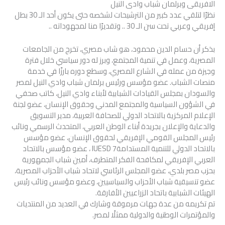
الافريقى وبرلمان شباب وادى النيل
نظرًا لتلقي عدد كبير من الترشيحات لشخصه حتى يكون أحد الـ 30 بطل
إفريقي وعربي تحت سن الـ 30 .. وتقديرًا منا لمجهوداته ..
بذكر أن حسام الدين محمود، هو شاب مصري، تخرج من الجامعات
المصرية، وعمل في تنمية المجتمع، وبرز له دور سياسي خلال فترة
وجيزة من عمله في الشارع المصري، وسطع دوره بارزًا في خدمة
منصات الشباب. عضو مؤسس ورئيس برلمان شباب وادي النيل لمصر
والسودان بمجلس القيادات الشبابية لأبناء وادي النيل، كاتب صحفي
في الشؤون السياسية والمجتمع المدني وحقوق الإنسان، عضو لجنة
الإعلام المركزية بالاتحاد الدولي للصحافة العربية، مدير التسويق
والدعاية والإعلان بجريدة أبناء الوطن العربي، المتحدث الرسمي ونائب
رئيس المجلس القومي الإفريقي لحقوق الإنسان، عضو مؤسس
بالاتحاد الدولي للتنمية المستدامةIUESD 7 ، عضو مؤسس بالاتحاد
العربي الإفريقي لمكافحة الفكر المتطرف، أمين شباب الجمهورية
بحزب مصر بلدي، عضو المجلس الرئاسي لاتحاد شباب الأحزاب المصرية،
عضو تنسيقية شباب الأحزاب والسياسيين، وعضو مؤسس ونائب رئيس
الهيئات الشبابية باتحاد الزراعيين الأفارقة.
تم تكريمه من عدة جهات مرموقة وشارك في العديد من المنتديات
والمؤتمرات الوطنية والدولية ممثلًا لمصر.