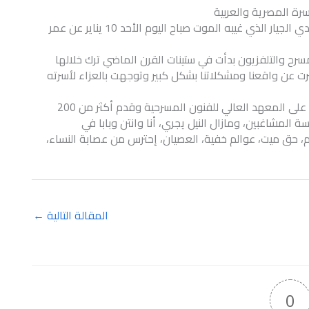
سرة المصرية والعربية
نعت الدكتورة إيناس عبد الدايم وزيرة الثقافة الفنان هادي الجيار الذي غيبه الموت صباح اليوم الأحد 10 يناير عن عمر
سرح والتلفزيون بدأت في ستينات القرن الماضي ترك خلالها
برت عن واقعنا ومشكلاتنا بشكل كبير وتوجهت بالعزاء لأسرته
يذكر أن الفنان الراحل ولد عام 1949 و حصل على حاصل على المعهد العالي للفنون المسرحية وقدم أكثر من 200
ة المشاغبين، ومازال النيل يجري، أنا وانتن وبابا في
، حق ميت، عوالم خفية، العصيان، إحترس من عصابة النساء،
المقالة التالية
←
0