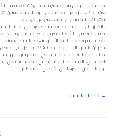
عبد الدايم : الراحل قدم مسيرة فنية تركت بصمة في الأ
يناهز 71 عامًا متأثرا بإصابته بفيروس كورونا.
قالت إن الراحل قدم مسيرة فنية كبيرة في السينما والم
بصمة كبيرة في الأسر المصرية والعربية بأدواره التي ع
وأصدقائه ومحبيه داعية الله أن يتغمد الفقيد برحمته
عمالا فنيا ما بين السينما والمسرح والتلفزيون منها مدرس
المشمش، الضوء الشارد، امرأة من الصعيد، سلسال الدم
درب الجدعان وغيرها من الأعمال الفنية البارزة.
→
المقالة السابقة