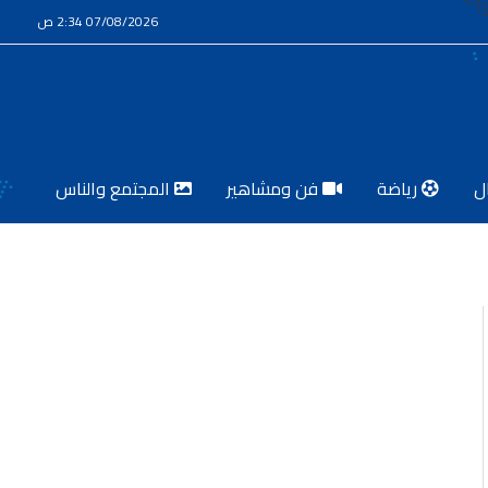
07/08/2026 2:34 ص
ل
رياضة
فن ومشاهير
المجتمع والناس