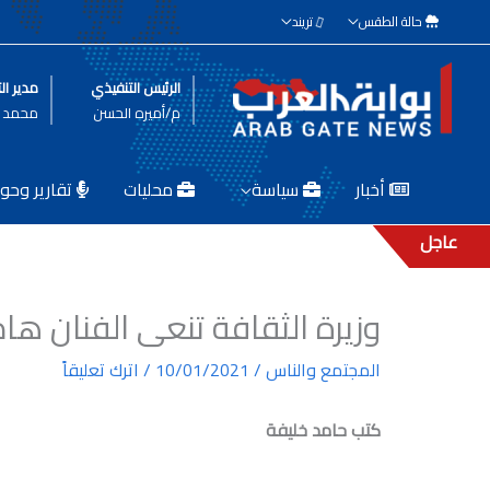
خطي
حالة الطقس
تريند
لى
لمحتوى
الرئيس التنفيذي
مدير الت
م/أميره الحسن
محمد ط
أخبار
سياسة
محليات
تقارير وحوا
عاجل
وزيرة الثقافة تنعى الفنان هاد
المجتمع والناس
/
10/01/2021
/
اترك تعليقاً
كتب حامد خليفة