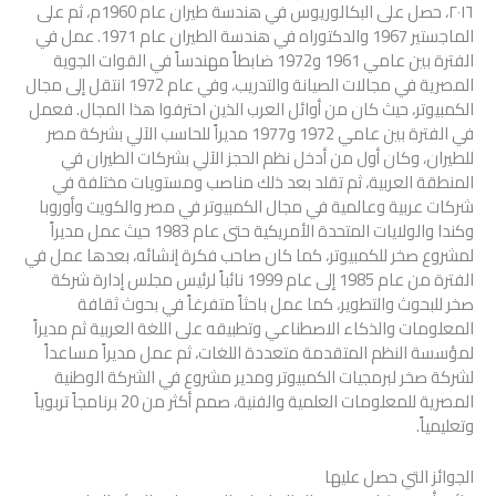
٢٠١٦، حصل على البكالوريوس في هندسة طيران عام 1960م، ثم على
الماجستير 1967 والدكتوراه في هندسة الطيران عام 1971. عمل في
الفترة بين عامي 1961 و1972 ضابطاً مهندساً في القوات الجوية
المصرية في مجالات الصيانة والتدريب، وفي عام 1972 انتقل إلى مجال
الكمبيوتر، حيث كان من أوائل العرب الذين احترفوا هذا المجال. فعمل
في الفترة بين عامي 1972 و1977 مديراً للحاسب الآلي بشركة مصر
للطيران، وكان أول من أدخل نظم الحجز الآلي بشركات الطيران في
المنطقة العربية، ثم تقلد بعد ذلك مناصب ومستويات مختلفة في
شركات عربية وعالمية في مجال الكمبيوتر في مصر والكويت وأوروبا
وكندا والولايات المتحدة الأمريكية حتى عام 1983 حيث عمل مديراً
لمشروع صخر للكمبيوتر، كما كان صاحب فكرة إنشائه، بعدها عمل في
الفترة من عام 1985 إلى عام 1999 نائباً لرئيس مجلس إدارة شركة
صخر للبحوث والتطوير، كما عمل باحثاً متفرغاً في بحوث ثقافة
المعلومات والذكاء الاصطناعي وتطبيقه على اللغة العربية ثم مديراً
لمؤسسة النظم المتقدمة متعددة اللغات، ثم عمل مديراً مساعداً
لشركة صخر لبرمجيات الكمبيوتر ومدير مشروع في الشركة الوطنية
المصرية للمعلومات العلمية والفنية، صمم أكثر من 20 برنامجاً تربوياً
وتعليمياً.
الجوائز التي حصل عليها