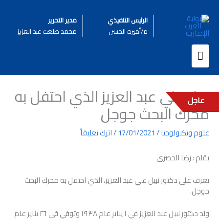
خطي
لى
الرئيس التنفيذي
مدير التحرير
لمحتوى
م/أميره الحسن
محمد طلعت عبد العزيز
القائمة
الرئيسية
نبيل علي عبد العزيز الذي احتفل به
عاجل
محرك البحث جوجل
علوم وتكنولوجيا
/
17/01/2021
/
اترك تعليقاً
بقلم : رضا الحصري
تعرف على دكتور نبيل علي عبد العزيز، الذي احتفل به محرك البحث
جوجل.
ولد دكتور نبيل عبد العزيز في ١ يناير عام ١٩٣٨ وتوفي في ٢٦ يناير عام