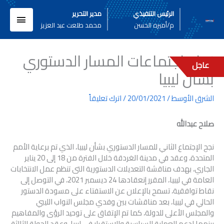
خطي
القائم
الرئيس التنفيذي
مدير التحرير
لى
م/أميره الحسن
محمد طلعت عبد العزيز
لمحتوى
الرئيسي
نجاح اجتماعات المسار الدستوري
عاجل
بشأن ليبيا
الشرق الأوسط
/
20/01/2021
/
اترك تعليقاً
صلاح عبدالله
نجح الإجتماع الثاني للمسار الدستوري بشأن ليبيا، الذي تم برعاية الأمم
المتحدة، وعقد في مدينة الغردقة خلال الفترة من 18 إلى 20 يناير
الجاري، بهدف مناقشة التعديلات الدستورية التى تنظم عمل الانتخابات
العامة في ليبيا، المقرر إنعقادها 24 ديسمبر 2021، في التوصل إلى
نقاط توافقية، تسمح بالإعلان عن الاستفتاء على مسودة الدستور
الحالي في ليبيا، بعد مناقشات بين وفدي مجلس النواب الليبي
والمجلس الأعلى للدولة، كما تم الإتفاق على توحيد الرؤى والمفاهيم
بينهما لدعم العملية السياسية والإستقرار في ليبيا، وعقد الجولة الثالثة