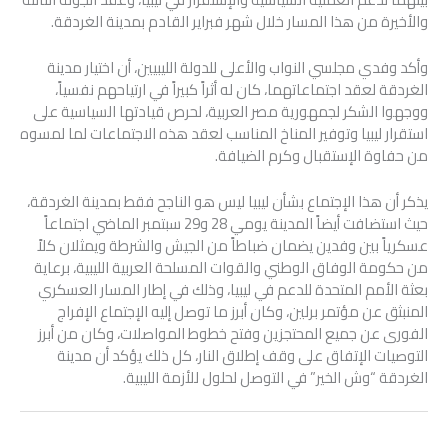
والأخيرة من هذا المسار خلال شهر فبراير القادم بمدينة الغردقة.
وأكد وفدي مجلسي النواب والأعلى للدولة الليبيين، أن اختيار مدينة
الغردقة لعقد اجتماعاتهما، كان له أثراً كبيراً في ارتياحهم نفسياً،
ووجهوا الشكر لجمهورية مصر العربية، لحرص قيادتها السياسية على
استقرار ليبيا وتوفير المناخ المناسب لعقد هذه الاجتماعات لما لمسوه
من حفاوة الإستقبال وكرم الضيافة.
يذكر أن هذا الإجتماع بشأن ليبيا ليس هو الناجح فقط بمدينة الغردقة،
حيث استضافت أيضاً المدينة يومي 28 و29 سبتمبر الماضي اجتماعاً
عسكرياً بين وفدين يضمان ضباطاً من الجيش والشرطة ويمثلان كلاً
من حكومة الوفاق الوطني والقوات المسلحة العربية الليبية، برعاية
بعثة الأمم المتحدة للدعم في ليبيا، وذلك في إطار المسار العسكري
المنبثق عن مؤتمر برلين، وكان أبرز ما توصل إليه الإجتماع الإفراج
الفورى عن جميع المحتجزين وفتح خطوط المواصلات، وكان من أبرز
التوصيات الإتفاق على وقف إطلاق النار، كل ذلك يؤكد أن مدينة
الغردقة “وش الخير” في التوصل لحلول للأزمة الليبية.