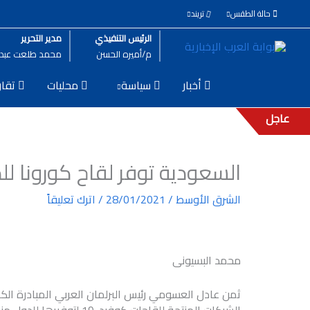
خطي
حالة الطقس
تريند
لى
لمحتوى
الرئيس التنفيذي
مدير التحرير
م/أميره الحسن
محمد طلعت عبد ا
أخبار
سياسة
محليات
تقار
عاجل
السعودية توفر لقاح كورونا ل
الشرق الأوسط
/
28/01/2021
/
اترك تعليقاً
محمد البسيونى
ثمن عادل العسومي رئيس البرلمان العربي المبادرة الك
الشركات المنتجة للقاحات كوفيد-19 لتوفيرها للدول منخفضة الدخل مثل اليمن وبعض الدول الإفريقية.