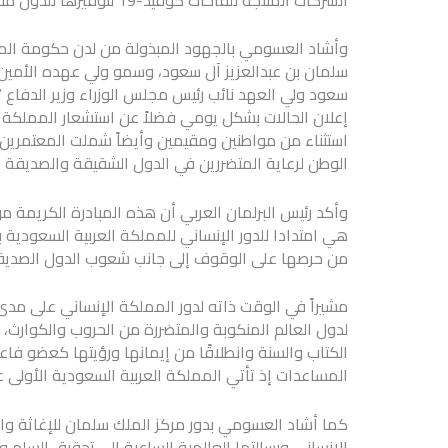
وأشاد العسومي بالجهود المبذولة من لدن حكومة الممل
سلمان بن عبدالعزيز آل سعود، وسمو ولي عهده الأمين 
سعود ولي العهد نائب رئيس مجلس الوزراء وزير الدفا
إعلان الحالات بشكل يومي فضلاً عن استشعار المملكة ا
استثناء من مواطنين ومقيمين وأيضاً شملت المعتمرين و
الوطن لرعاية المتضررين في الدول الشقيقة والصديقة
وأكد رئيس البرلمان العربي أن هذه المبادرة الكريمة م
هي امتدادا للدور الإنساني للمملكة العربية السعودية 
من حرصها على الوقوف إلى جانب شعوب الدول الصديقة
مشيراً في الوقت ذاته لدور المملكة الإنساني على مدى ا
لدول العالم المنكوبة والمتضررة من الحروب والكوارث، 
الكتاب والسنة وانطلاقًا من إيمانها ورؤيتها كعضو ف
المساعدات إذ تأتي المملكة العربية السعودية الأولى عا
كما أشاد العسومي بدور مركز الملك سلمان للإغاثة والأ
الإنساني ورسالتها العالمية الساعية إلى تحقيق السلم و