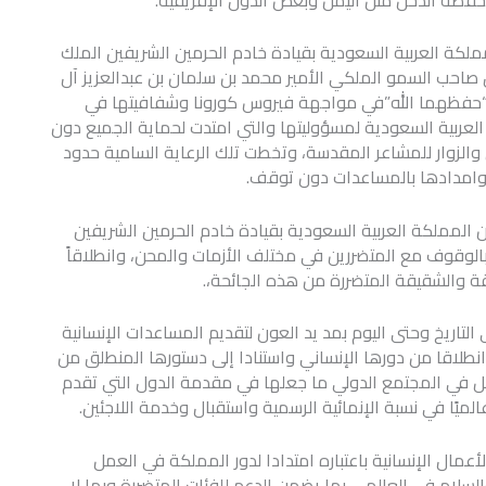
كة العربية السعودية بقيادة خادم الحرمين الشريفين الملك
صاحب السمو الملكي الأمير محمد بن سلمان بن عبدالعزيز آل
ع “حفظهما الله”في مواجهة فيروس كورونا وشفافيتها في
لعربية السعودية لمسؤوليتها والتي امتدت لحماية الجميع دون
الزوار للمشاعر المقدسة، وتخطت تلك الرعاية السامية حدود
 وامدادها بالمساعدات دون توقف.
ن المملكة العربية السعودية بقيادة خادم الحرمين الشريفين
بالوقوف مع المتضررين في مختلف الأزمات والمحن، وانطلاقاً
 والشقيقة المتضررة من هذه الجائحة،.
لتاريخ وحتى اليوم بمد يد العون لتقديم المساعدات الإنسانية
انطلاقا من دورها الإنساني واستنادا إلى دستورها المنطلق من
اعل في المجتمع الدولي ما جعلها في مقدمة الدول التي تقدم
لميًا في نسبة الإنمائية الرسمية واستقبال وخدمة اللاجئين.
عمال الإنسانية باعتباره امتدادا لدور المملكة في العمل
السلام في العالمي بما يضمن الدعم للفئات المتضررة وبما لا