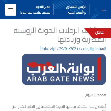
خطي
القائم
الرئيس التنفيذي
مدير التحرير
لى
م/أميره الحسن
محمد طلعت عبد العزيز
لمحتوى
الرئيسي
استئناف الرحلات الجوية الروسية
عاجل
المصرية وزيادتها
السياحة والرحلات
/
29/01/2021
/
اترك تعليقاً
محمد البسيونى
أعلنت روسيا استئناف رحلاتها الجوية المنتظمة إلى الخارج اعتبارا من