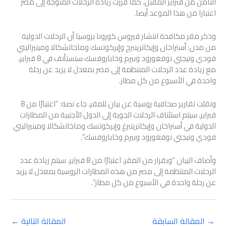
الثامن من فبراير المقبل، كما قررت زيادة الرحلات المتوجه إلى مصر
اعتبارا من هذا الموعد أيضا.
وذكر مقر مكافحة انتشار فيروس كورونا بروسيا أن الرحلات الدولية
من مدن: أستراخان وإيكاترينبرج وإيركوتسك وماخاتشكالا ومينيراليني
فودي ونيجني نوفغورود وبيرم وخاباروفسك ستستأنف في 8 فبراير،
مع زيادة عدد الرحلات المنتظمة إلى مصر بمعدل لا يزيد عن رحلة
واحدة في الأسبوع من كل مطار.
ونقلت تقارير صحافية روسية عن بيان للمقر، جاء نصه: “اعتبارًا من 8
فبراير، سيتم استئناف الرحلات الجوية إلى الدول الأجنبية من المطارات
الدولية في أستراخان وإيكاترينبرغ وإيركوتسك وماخاتشكالا ومينيراليني
فودي ونيجني نوفغورود وبيرم وخاباروفسك”.
وأضاف البيان “وبقرار من المقر، اعتبارًا من 8 فبراير، سيتم زيادة عدد
الرحلات المنتظمة إلى مصر من هذه المطارات الروسية بمعدل لا يزيد
عن رحلة واحدة في الأسبوع من كل مطار”.
→
المقالة السابقة
المقالة التالية
←