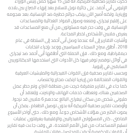
ذكرت تقارير صحافية أمريكية، أنه قبل 15 شهرا حصل رئيس الوزراء
الإثيوبي أبي أحمد، على جائزة نوبل للسلام بعد إنهاء الصراع بين بلاده
وإريتريا، ولكنه أصبح الآن يرتكب جرائم خطيرة ضد الإنسانية، بعد هجومه
على إقليم تيجراي، ومنعه وصول المواد الغذائية والمساعدات
الإنسانية، في وقت حذر فيه مسئولون من أن منع المساعدات قد
يعرض ملايين الأشخاص لخطر المجاعة.
وأشارت التقارير إلى أنه عندما وصل أبي أحمد إلى السلطة في عام
2018 ، أطلق سراح السجناء السياسيين ووعد بإجراء انتخابات
ديمقراطية، ومع ذلك ، فإن الحملة التي أطلقها أبي أحمد ضد تيجراي
في أوائل نوفمبر توفر فيها كل الأدوات التي استخدمها الديكتاتوريين
السابقين في إثيوبيا.
وبحسب تقارير صحفية فإن القوات الفيدرالية والمليشيات العرقية
والقوات المتحالفة من إريتريا ارتكبت مجازر واغتصاب.
كما جاء في تقارير متفرقة خرجت من منطقة النزاع، وتم حظر عمل
الصحفيين هناك، وتعطلت خدمات الهاتف والإنترنت، ويُعتقد أن
مليوني شخص من سكان تيغراي البالغ عددهم 6 ملايين قد نزحوا.
وأوضحت تقارير صحفية أمريكية أنه بدون توصيل الطعام ، يمكن أن
يموت الكثير من هؤلاء الأشخاص جوعاً، ومع ذلك ، حتى أواخر الأسبوع
الماضي ، كان المسؤولين الفيدراليين والإقليمية يعرقلون عمليات
تسليم المساعدات من قبل الأمم المتحدة ، في وقت جاءت فيه تقارير
أن القوات الحكومية أحرقت المحاصيل وقتلت الماشية.