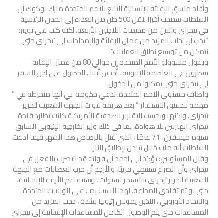
وأفاد منسق الإغاثة الإنسانية التابع للأمم المتحدة مارك لوكوك أن
السلطات سمحت أخيرًا بنقل 500 طن من الغذاء إلى المدن الرئيسية
في تيجراي واثنين من مخيمات اللاجئين الأربعة، لكنه كتب على تويتر:
“يجب أن نجلب المزيد من عمال الإغاثة والإمدادات إلى تيجراي حتى
نتمكن من توسيع نطاق العمليات”.
ويقول مسؤولو الأمم المتحدة إن حوالي 80 من عمال الإغاثة
ينتظرون في العاصمة الإثيوبية ، أديس أبابا ، للحصول على إذن للسفر
إلى تيجراي حتى يتمكنوا من الدخول.
واضاف مسئولي الامم المتحدة: تدعي حكومة أبي أنها منخرطة في ”
مهمة لتحقيق الاستقرار ” بعد هزيمة قوات الجبهة الشعبية لتحرير
تيجراي، ولكنها وبحسب التقارير الصحفية الأمريكية كانت تطارد قادة
تيجراي الهاربين بلا هوادة، بما في ذلك وزير الخارجية الإثيوبي السابق
سيوم ميسفين ، 71 عامًا ، الذي قُتل بالرصاص هذا الشهر فيما ادعت
السلطات أنه مات خلال تبادل لإطلاق النار.
وقال المسئولين: يؤكد أبي احمد أن قواته قد انتصرت بالفعل في
تيجراي وأن الصراع سينتهي قريبًا، والأرجح أن حرب العصابات مع الجبهة
الشعبية لتحرير تيجراي ستستمر لسنوات ، وستتفاقم الأزمة الإنسانية ،
حتى لو تم تفادي المجاعة، لهذا السبب يجب على الولايات المتحدة
والاتحاد الأوروبي ، اللذين يمولان إثيوبيا بشدة ، حجب المزيد من
المساعدات حتى يتم الوصول الكامل للمساعدات الإنسانية إلى تيجراي