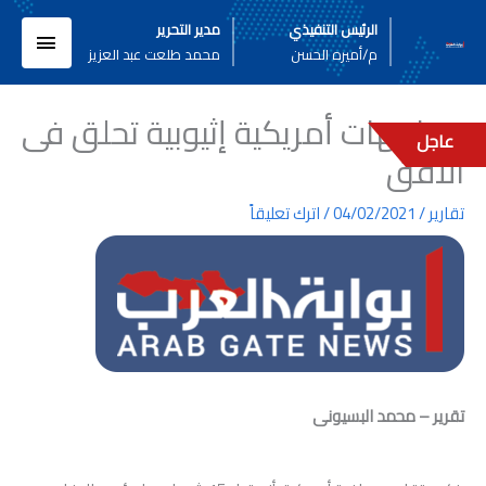
خطي
القائم
الرئيس التنفيذي
مدير التحرير
لى
م/أميره الحسن
محمد طلعت عبد العزيز
لمحتوى
الرئيسي
مواجهات أمريكية إثيوبية تحلق فى
عاجل
الأفق
تقارير
/
04/02/2021
/
اترك تعليقاً
تقرير – محمد البسيونى