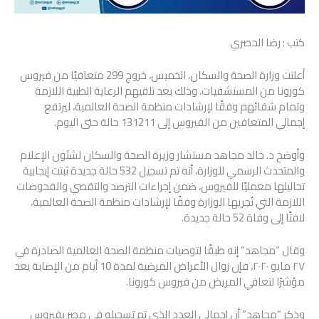
كتب : رضا الحصري
أعلنت وزارة الصحة والسكان، الخميس، خروج 299 متعافيًا من فيروس
كورونا من المستشفيات، وذلك بعد تلقيهم الرعاية الطبية اللازمة
وتمام شفائهم وفقًا لإرشادات منظمة الصحة العالمية، ليرتفع
إجمالي المتعافين من الفيروس إلى 131211 حالة حتى اليوم.
وأوضح د. خالد مجاهد مستشار وزيرة الصحة والسكان لشئون الإعلام
والمتحدث الرسمي للوزارة، أنه تم تسجيل 532 حالة جديدة ثبتت إيجابية
تحاليلها معمليًا للفيروس، ضمن إجراءات الترصد والتقصي والفحوصات
اللازمة التي تُجريها الوزارة وفقًا لإرشادات منظمة الصحة العالمية،
لافتًا إلى وفاة 52 حالة جديدة.
وقال “مجاهد” إنه طبقًا لتوصيات منظمة الصحة العالمية الصادرة في
٢٧ مايو ٢٠٢٠، فإن زوال الأعراض المرضية لمدة 10 أيام من الإصابة يعد
مؤشرًا لتعافي المريض من فيروس كورونا.
وذكر “مجاهد” أن إجمالي العدد الذي تم تسجيله في مصر بفيروس