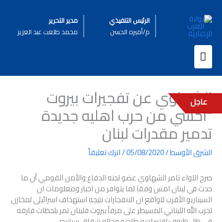
خطي
لى
الرئيس التنفيذي
مدير التحرير
لمحتوى
م/أميره الحسن
محمد طلعت عبد العزيز
القائمة
الرئيسية
الشهاوي عن تفجيرات بيروت
عاجل
“اخشي من حرب اهليه جديدة
تدمير مقدرات لبنان
الشرق الأوسط
/
05/08/2020
/
اترك تعليقاً
صرح اللواء تامر الشهاوي عضو لجنه الدفاع والأمن القومي أن ما
حدث في لبنان امس وفقا لما يتوافر من اخبار ومعلومات ان
السيناريو الأقرب للواقع ان الانفجارات نتيجه استهداف اسرائيلى لمخازن
لحزب الله اللبناني المسيطر على مرفأ بيروت فلبنان تمر بلحظات فارقه
فى ظل ظروف اقتصاديه طاحنه وحاله شقاق سياسى