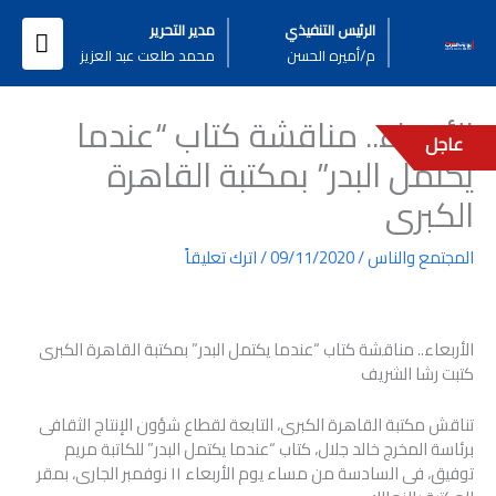
خطي
القائ
الرئيس التنفيذي
مدير التحرير
لى
م/أميره الحسن
محمد طلعت عبد العزيز
لمحتوى
الرئيس
الأربعاء.. مناقشة كتاب “عندما
عاجل
يكتمل البدر” بمكتبة القاهرة
الكبرى
المجتمع والناس
/
09/11/2020
/
اترك تعليقاً
الأربعاء.. مناقشة كتاب “عندما يكتمل البدر” بمكتبة القاهرة الكبرى
كتبت رشا الشريف
تناقش مكتبة القاهرة الكبرى، التابعة لقطاع شؤون الإنتاج الثقافى
برئاسة المخرج خالد جلال، كتاب “عندما يكتمل البدر” للكاتبة مريم
توفيق، فى السادسة من مساء يوم الأربعاء ١١ نوفمبر الجارى، بمقر