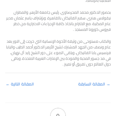
المكتبة بالزمالك.
بحضور الدكتور محمد المحرصاوى، رئيس جامعة الأزهر، والمطران
نيقولاس هنرى، سفير الفاتيكان بالقاهرة، وبإشراف ياسر عثمان مدير
عام المكتبة، مع الالتزام باتخاذ كافة الإجراءات الاحترازية من خطر
فيروس كورونا المستجد .
والكتاب مستوحى من وثيقة الأخوة الإنسانية التي خرجت إلى النور بعد
عام ونصف من الجهد المشترك لشيخ الأزهر الدكتور أحمد الطيب والبابا
فرنسيس بابا الفاتيكان، ويلقى الضوء على دور الشيخ زايد آل نهيان،
في مد جسور المحبة والمودة بين الإمارات العربية المتحدة، وباقى
دول العالم دون تفريق أو تمييز .
→
المقالة السابقة
المقالة التالية
←
0