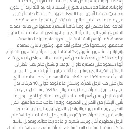
إعطاء الأولوية يشعر الرجل الذي يحب امرأة ما أنّها في مقدمة
أولويّاته، فمثلاً قد يشعر بالقلق إن أُصيبت بنزلة برد، لأنّه يُريد أن تكون
بصحة جيّدة، كما أنّه يُريد لها السعادة، وإذا كان مُحبّاً صادقاً يكون
على علم بما يحدث في حياتها، ولا يتردّد في تقديم المساعدة عند
الحاجة، كما يخصّص لها وقتاً كافياً لتشعر بأهميتها في حياته. تقديم
التشجيع يشجع الرجل المرأة التي يحبها، ويشعر بالسعادة عندما تكون
سعيدة، كما ترتسم الابتسامة على وجهه عندما يراها مبتسمة،
فيدعمها ويشجعها حتّى تحقّق أهدافها، وتكون بالتالي سعيدة
بإنجازاتها. الشعور بالشوق يُعدّ افتقاد الرجل للمرأة والشعور بالاشتياق
لها عندما تكون بعيدةً عنه من أهم علامات الحب، ولكن لا يعني ذلك
أنّها تستحوذ على تفكيره طوال الوقت، وبشكلٍ عام يجب النّظر إلى
الرسائل النصّية التي يرسلها لها أثناء غيابها، لأنّها قد تدل على وجود
الحب أو عدمه. لغة الجسد تعتبر لغة الجسد من أهم العلامات التي
تدل على حب الرجل للمرأة، وبشكلٍ عام يُوجد حوالي 10 حركات تدل
على حب الرجل للمرأة، بينما يُوجد حوالي 52 لغة جسد تدل على حب
المرأة للرجل، ومن أهم العلامات التي يجب مراقبتها لدى الرجل ما
يأتي: الإكثار من النّظر إلى المحبوبة، ورفع الحاجب عند مراقبتها. تكرار
النظر إلى وجه المحبوبة والتواصل بالعين. توجيه اليدين والقدمين
والساقين نحو المرأة، كمؤشر من الرجل على اهتمامه بها. اهتمام
الرجل بمظهره أكثر، وترتيب شعره، وإعادة ربط حذائه، وتعديل لباسه
بشكل متكرر. الاستماع إليها تستطيع المرأة قياس مدى اهتمام الرجل