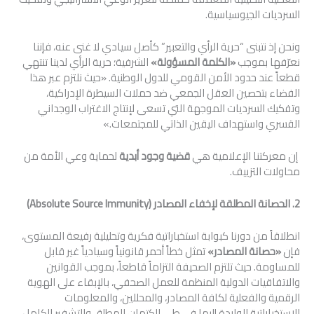
السرديات الجيوسياسية.
ونحن إذ نتبنى “حرية الرأي والتعبير” كأصل سيادي لا غنى عنه، فإننا
نعرّفها بموجب
«الكلمة المسؤولة»
الشرفية؛ حرية الرأي لدينا تنتهي
قطعاً عند حدود الأمن القومي للدول الوطنية. «حيث نلتزم عبر هذا
الفضاء بتحصين العقل الجمعي ضد حملات السيطرة الإدراكية،
وتفكيك السرديات الموجهة التي تسعى لإنتاج الاغتراب الوجداني
القسري واستهداف اليقين الذاتي للمجتمعات.»
إن معركتنا الإعلامية هي
قضية وجود أبدية
لحماية وعي الأمة من
محاولات التزييف.
2. الحصانة المطلقة لإخفاء المصادر (
Absolute Source Immunity
)
انطلاقاً من دورنا كبوابة استخباراتية فكرية وتحليلية رفيعة المستوى،
فإن
«حصانة المصادر»
تمثل خطاً أحمر قانونياً وسيادياً غير قابل
للمساومة. حيث تلتزم الصحيفة التزاماً قاطعاً، بموجب القوانين
والاتفاقيات الدولية المنظمة للعمل الصحفي، بالإبقاء على الهوية
الرقمية والفعلية لكافة المصادر، والمحللين، والمعلومات
الاستخباراتية الواردة إليها في طي الكتمان المطلق والتشفير الكامل.