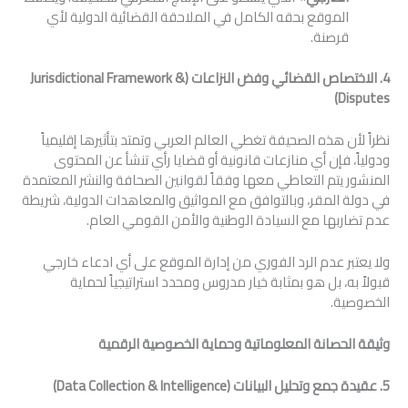
الموقع بحقه الكامل في الملاحقة القضائية الدولية لأي
قرصنة.
4. الاختصاص القضائي وفض النزاعات (
&
Jurisdictional Framework
)
Disputes
نظراً لأن هذه الصحيفة تغطي العالم العربي وتمتد بتأثيرها إقليمياً
ودولياً، فإن أي منازعات قانونية أو قضايا رأي تنشأ عن المحتوى
المنشور يتم التعاطي معها وفقاً لقوانين الصحافة والنشر المعتمدة
في دولة المقر، وبالتوافق مع المواثيق والمعاهدات الدولية، شريطة
عدم تضاربها مع السيادة الوطنية والأمن القومي العام.
ولا يعتبر عدم الرد الفوري من إدارة الموقع على أي ادعاء خارجي
قبولاً به، بل هو بمثابة خيار مدروس ومحدد استراتيجياً لحماية
الخصوصية.
وثيقة الحصانة المعلوماتية وحماية الخصوصية الرقمية
5. عقيدة جمع وتحليل البيانات (
Intelligence
&
Data Collection
)