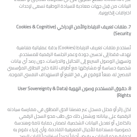
البيانات من قِبل جهات معادية للسيادة الوطنية تسعى لإحداث
اختراقات إلكترونية.
7. ملفات تعريف الارتباط والأمن الإدراكي (
Cognitive
&
Cookies
)
Security
تُستخدم ملفات تعريف الارتباط (Cookies) بدقة عملياتية متناهية
تهدف فقط إلى تحسين جودة وعمر الجلسة الرقمية للمستخدم،
وتسهيل الوصول السريع إلى التحاليل والدراسات، دون رصد أي بيانات
شخصية حساسة أو مشاركتها مع أطراف ثالثة خارج النطاق المؤسسي
المصرح له، منعاً للوقوع في فخ التتبع أو الاستهداف النفسي الموجه.
8. حقوق المستخدم وصون الهوية (
Data
&
User Sovereignty
)
Rights
لكل زائر أو محلل مسجل عبر منصتنا الحق المطلق في ممارسة سيادته
الرقمية على بياناته؛ ويشمل ذلك حق طلب محو السجل الرقمي
بالكامل، أو تعديل البيانات الشخصية، لضمان حماية تامة وهندسة
خصوصية مستدامة للأجيال المعرفية القادمة. وأي إجراء نقوم به
لحماية هذه البيانات « يفرض أحياناً تحييداً استراتيجياً لآليات الرصد