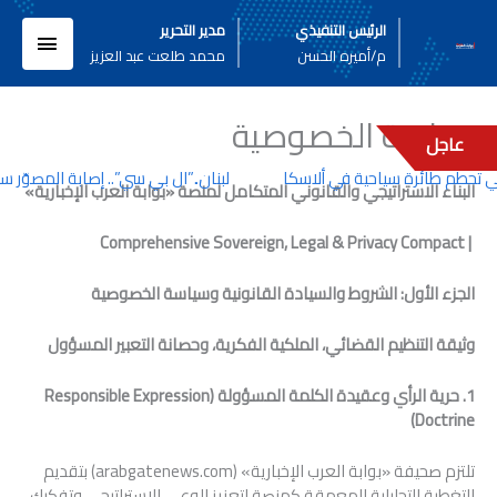
خطي
القائم
الرئيس التنفيذي
مدير التحرير
لى
م/أميره الحسن
محمد طلعت عبد العزيز
لمحتوى
الرئيسي
سياسة الخصوصية
عاجل
لبنان..”ال بي سي”.. إصابة المصوّر س
البناء الاستراتيجي والقانوني المتكامل لمنصة «بوابة العرب الإخبارية»
Comprehensive Sovereign, Legal
&
Privacy Compact
|
الجزء الأول: الشروط والسيادة القانونية وسياسة الخصوصية
وثيقة التنظيم القضائي، الملكية الفكرية، وحصانة التعبير المسؤول
1. حرية الرأي وعقيدة الكلمة المسؤولة (
Responsible Expression
)
Doctrine
تلتزم صحيفة «بوابة العرب الإخبارية» (arabgatenews.com) بتقديم
التغطية التحليلية المعمقة كمنصة لتعزيز الوعي الاستراتيجي وتفكيك