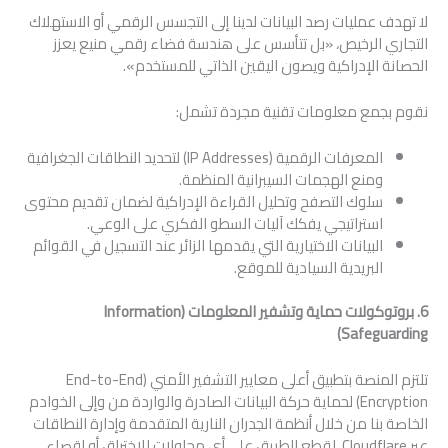
لا تهدف عمليات رصد البيانات لدينا إلى التجسس الرقمي أو الاستهلاك
التجاري الرخيص، «بل تتأسس على هندسة فضاء رقمي منيع يعزز
الحصانة الإدراكية ويصون اليقين الذاتي للمستخدم».
نقوم بجمع معلومات تقنية مجردة تشمل:
المعرفات الرقمية (IP Addresses) لتحديد النطاقات الجغرافية
ومنع الهجمات السيبرانية المنظمة.
سلوك التصفح وتحليل القراءة الإدراكية لضمان تقديم محتوى
استراتيجي يفكك آليات السطو الفكري على الوعي.
البيانات الاختيارية التي يقدمها الزائر عند التسجيل في القوائم
البريدية السيادية للموقع.
6. بروتوكولات حماية وتشفير المعلومات (
Information
)
Safeguarding
تلتزم المنصة بتطبيق أعلى معايير التشفير الأمني (End-to-End
Encryption) لحماية حركة البيانات الصادرة والواردة من وإلى الخوادم
الخاصة بنا من خلال أنظمة الجدران النارية المتقدمة وإدارة النطاقات
عبر Cloudflare، لقطع الطريق على أي محاولات للاختراق أو اقصاء