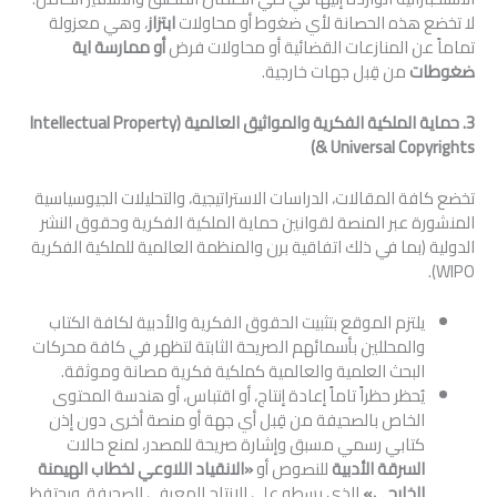
لا تخضع هذه الحصانة لأي ضغوط أو محاولات
ابتزاز
، وهي معزولة
تماماً عن المنازعات القضائية أو محاولات فرض
أو ممارسة اية
ضغوطات
من قِبل جهات خارجية.
3. حماية الملكية الفكرية والمواثيق العالمية (
Intellectual Property
)
&
Universal Copyrights
تخضع كافة المقالات، الدراسات الاستراتيجية، والتحليلات الجيوسياسية
المنشورة عبر المنصة لقوانين حماية الملكية الفكرية وحقوق النشر
الدولية (بما في ذلك اتفاقية برن والمنظمة العالمية للملكية الفكرية
WIPO).
يلتزم الموقع بتثبيت الحقوق الفكرية والأدبية لكافة الكتاب
والمحللين بأسمائهم الصريحة الثابتة لتظهر في كافة محركات
البحث العلمية والعالمية كملكية فكرية مصانة وموثقة.
يُحظر حظراً تاماً إعادة إنتاج، أو اقتباس، أو هندسة المحتوى
الخاص بالصحيفة من قِبل أي جهة أو منصة أخرى دون إذن
كتابي رسمي مسبق وإشارة صريحة للمصدر، لمنع حالات
السرقة الأدبية
للنصوص أو
«
الانقياد اللاوعي لخطاب الهيمنة
الخارجي
»
الذي يسطو على الإنتاج المعرفي للصحيفة. ويحتفظ