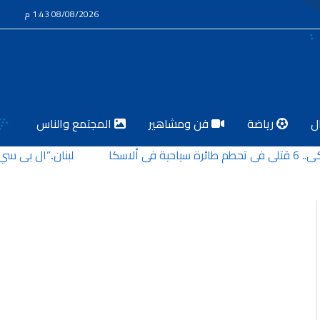
08/08/2026 1:43 م
ل
رياضة
فن ومشاهير
المجتمع والناس
كا
لبنان..”ال بي سي”.