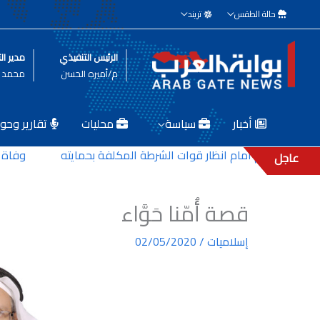
خطي
حالة الطقس
تريند
لى
لمحتوى
الرئيس التنفيذي
مدير الت
م/أميره الحسن
محمد ط
أخبار
سياسة
محليات
تقارير وحوا
 عبير سليم امام انظار قوات الشرطة المكلفة بحمايته
وفاة الفن
عاجل
قصة أُمّنا حَوَّاء
إسلاميات
/
02/05/2020