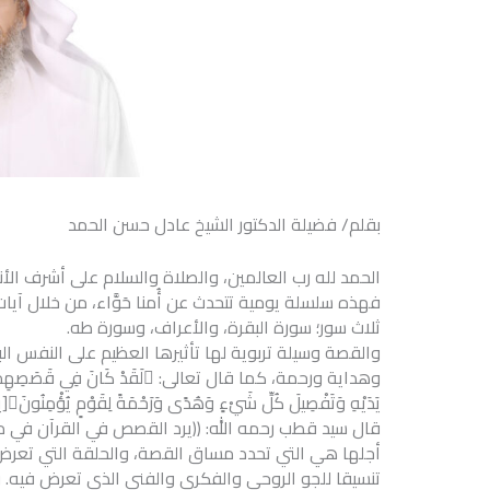
بقلم/ فضيلة الدكتور الشيخ عادل حسن الحمد
الحمد لله رب العالمين، والصلاة والسلام على أشرف الأن
فهذه سلسلة يومية تتحدث عن أُمنا حَوَّاء، من خلال آيات 
ثلاث سور؛ سورة البقرة، والأعراف، وسورة طه.
والقصة وسيلة تربوية لها تأثيرها العظيم على النفس ال
وهداية ورحمة، كما قال تعالى: لَقَدْ 
يَدَيْهِ وَتَفْصِيلَ كُلِّ شَيْءٍ وَهُدًى وَرَحْمَةً لِقَوْمٍ يُؤْمِنُونَ[يوسف: 111]
قال سيد قطب رحمه الله: ((يرد القصص في القرآن في 
أجلها هي التي تحدد مساق القصة، والحلقة التي تعرض م
تنسيقا للجو الروحي والفكري والفني الذي تعرض فيه.