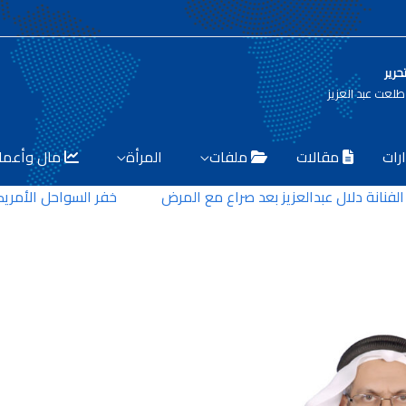
حرير
لعت عبد العزيز
رات
مقالات
ملفات
المرأة
مال وأعما
انة دلال عبدالعزيز بعد صراع مع المرض
خفر السواحل الأمريكي.. 6 قتلى في تحطم طائرة سياحية في ألاس