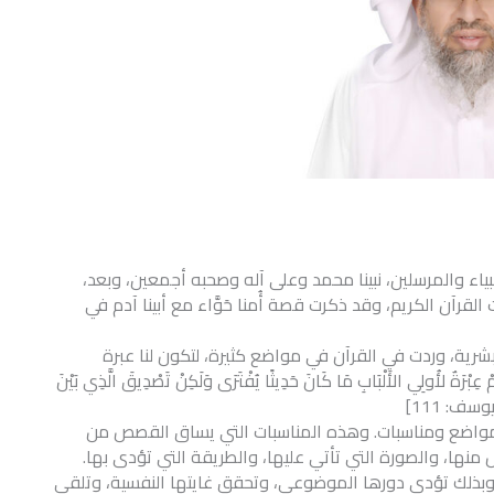
بياء والمرسلين، نبينا محمد وعلى آله وصحبه أجمعين، وبعد،
القرآن الكريم، وقد ذكرت قصة أُمنا حَوَّاء مع أبينا آدم في
بشرية، وردت في القرآن في مواضع كثيرة، لتكون لنا عبرة
كَانَ فِي قَصَصِهِمْ عِبْرَةٌ لأُولِي الأَلْبَابِ مَا كَانَ حَدِيثًا يُفْتَرَى وَلَكِنْ تَصْدِيقَ الَّذِي بَيْنَ
مواضع ومناسبات. وهذه المناسبات التي يساق القصص من
نها، والصورة التي تأتي عليها، والطريقة التي تؤدى بها.
 وبذلك تؤدي دورها الموضوعي، وتحقق غايتها النفسية، وتلقي