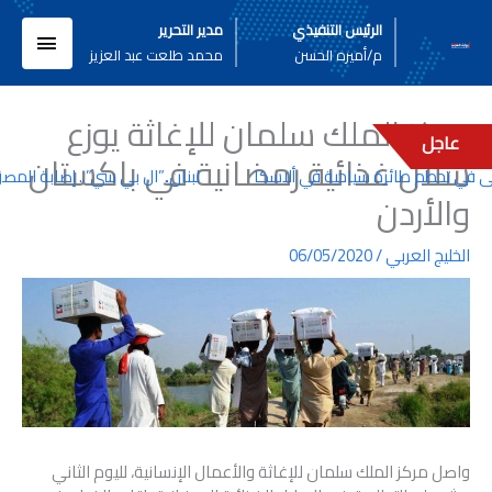
خطي
القائم
الرئيس التنفيذي
مدير التحرير
لى
م/أميره الحسن
محمد طلعت عبد العزيز
لمحتوى
الرئيسي
مركز الملك سلمان للإغاثة يوزع
عاجل
سلال غذائية رمضانية في باكستان
لبنان..”ال بي سي”.. إصابة المصو
والأردن
الخليج العربي
/
06/05/2020
واصل مركز الملك سلمان للإغاثة والأعمال الإنسانية، لليوم الثاني