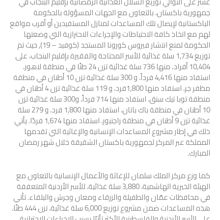
عشر على التوالي توزيع السلال الغذائية الرمضانية بإقليم البنجاب في
جمهورية باكستان، بالتعاون مع الجهات المسؤولة بالحكومة
الباكستانية لإيصال تلك المساعدات لمنازل المستفيدين أو أقرب مواقع
لهم مع اتخاذ كافة الاحتياطات والإجراءات الاحترازية التي وضعتها
الحكومة لمنع انتشار فيروس كورونا المستجد (كوفيد – 19), حيث تم
توزيع 1,734 سلة غذائية للأسر المحتاجة والفقيرة بإقليم البنجاب، على
10,404 أفراد، منها 736 سلة غذائية تزن 24 طنًا في منطقة لاهور،
استفاد منها 4,416 فرداً، و 300 سلة غذائية تزن 10 أطنان في منطقة
مظفر جر، استفاد منها 1,800فرد، و 119 سلة غذائية تزن 4 أطنان في
منطقة توبا تيك سنق، استفاد منها 714 فرداً، و300 سلة غذائية تزن
10 أطنان في منطقة باك باتان، استفاد منها 1,800 فرد، و 279 سلة
غذائية تزن 9 أطنان في منطقة راجنبور، استفاد منها 1,674 فردًا. يأتي
ذلك في إطار مشروع المساعدات الإنسانية والإغاثية التي تقدمها
المملكة عبر المركز لجمهورية باكستان الشقيقة خلال شهر رمضان
المبارك.
كما وزع مركز الملك سلمان للإغاثة والأعمال الإنسانية بالتعاون مع
الهيئة الخيرية الهاشمية، 3,880 سلة غذائية، للأسر الأردنية المتعففة
في محافظات عمّان والطفيلة والزرقاء ومعان وجرش والبلقاء. تأتي
هذه المساعدات ضمن مشروع توزيع 6,000 سلة غذائية، تزن 444 طنًا،
على الأسر الأردنية والفلسطينية الأكثر تأثرًا بسبب الإجراءات الاحترازية