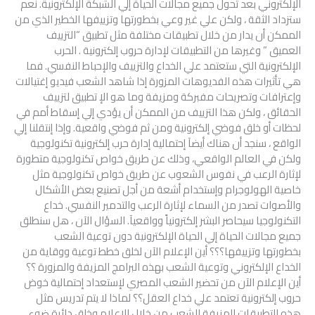
الإلكتروني بعد تحول جميع مجالات الحياة إلي الشبكة الإلكترونية. نعم
ستزداد الثقة ، ولكن علي غير وعي بخطورتها وتزييفها الخطير الذي من
الممكن أن يدار من خلال تطبيقات مختلفة مثل تطبيق “التزييف
العميق ” وغيرها من التطبيقات لإدارة حروب إلكترونية . الحرب
الإلكترونية التي ستعتمد علي الخداع والتزييف والإحباط النفسي. فما
هي تأثيرات هذه الفديوهات المزورة إذا شاهد الشعب فيديو إغتيالات
وإعترافات وتصريحات مفبركة ومزيفة وما هو الإ تطبيق لتزييف
الحقائق ، ولكن هذا التزييف من الممكن أن يؤدي إلي إسقاط أمم في
لحظات أو خلق فوضي إلكترونية ومن ثم فوضي واقعية. وإذا إنتقلنا إلي
الواقع ، سنجد أن هناك أيضآ إحتمالية إدارة حرب إلكترونية تكنولوجية
ولكن في العالم الواقعي، وذلك عن طريق خواص تكنولوجية متطورة
لإثارة الرعب في نفوس الشعوب عن طريق خواص تكنولوجية مثل
خاصية الهولوجرام وإستخدام أشعة من أجل تصنيع بعض الأشكال
والأصوات تصدر من السماء لإثارة الرعب والتدمير النفسي. خداع
التكنولوجيا سيحاصر البشر إلكترونياً وواقعيآ. السؤال الآن ، هل سنطلق
جميع مجالات الحياة إلي الحياة الإلكترونية دون توعية الشعب
بخطورتها وتزييفها؟؟؟ أين الإعلام الآن لخلق خطط توعية ووقاية من
الخداع الإلكتروني وتوعية الشعب بهذه البرامج المزيفة والمزورة ؟؟
أين الإعلام الآن من تحضير الشعب المصري لإستعداد إحتمالية خوض
حروب إلكترونية تعتمد علي خداع العقل؟؟ لماذا لا يتم تدريس مثل
هذه التطبيقات المزيفة للشعب من خلال الإعلام وخلق دائرة ضوء