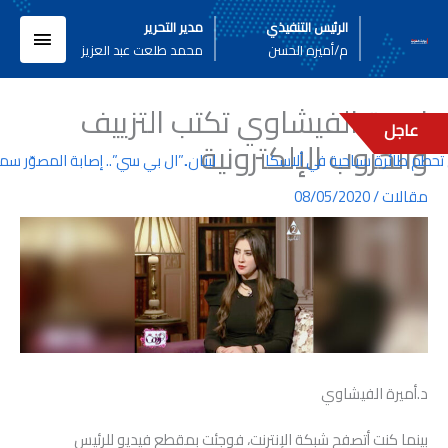
خطي
القائم
الرئيس التنفيذي
مدير التحرير
لى
م/أميره الحسن
محمد طلعت عبد العزيز
لمحتوى
الرئيسي
اميرة الفيشاوي تكتب التزييف
عاجل
والحروب الإلكترونية
لبنان..”ال بي سي”.. إصابة المصوّر سمي
مقالات
/
08/05/2020
د.أميرة الفيشاوي
بينما كنت أتصفح شبكة الإنترنت، فوجئت بمقطع فيديو للرئيس