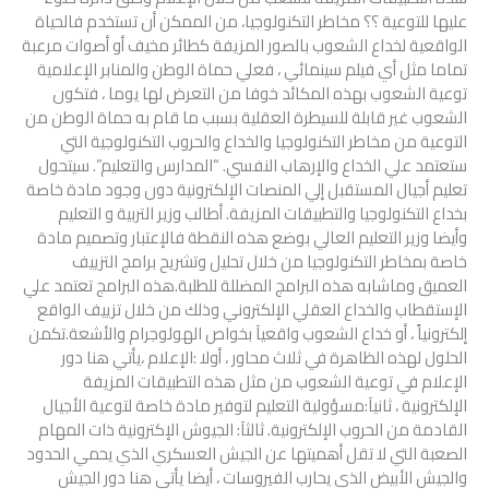
عليها للتوعية ؟؟ مخاطر التكنولوجيا، من الممكن أن تستخدم فالحياة
الواقعية لخداع الشعوب بالصور المزيفة كطائر مخيف أو أصوات مرعبة
تماما مثل أي فيلم سينمائي ، فعلي حماة الوطن والمنابر الإعلامية
توعية الشعوب بهذه المكائد خوفا من التعرض لها يوما ، فتكون
الشعوب غير قابلة للسيطرة العقلية بسبب ما قام به حماة الوطن من
التوعية من مخاطر التكنولوجيا والخداع والحروب التكنولوجية التي
ستعتمد علي الخداع والإرهاب النفسي. “المدارس والتعليم”. سيتحول
تعليم أجيال المستقبل إلي المنصات الإلكترونية دون وجود مادة خاصة
بخداع التكنولوجيا والتطبيقات المزيفة. أطالب وزير التربية و التعليم
وأيضا وزير التعليم العالي بوضع هذه النقطة فالإعتبار وتصميم مادة
خاصة بمخاطر التكنولوجيا من خلال تحليل وتشريح برامج التزييف
العميق وماشابه هذه البرامج المضللة للطلبة.هذه البرامج تعتمد علي
الإستقطاب والخداع العقلي الإلكتروني وذلك من خلال تزييف الواقع
إلكترونياً ، أو خداع الشعوب واقعيآ بخواص الهولوجرام والأشعة.تكمن
الحلول لهذه الظاهرة في ثلاث محاور ، أولا :الإعلام ،يأتي هنا دور
الإعلام في توعية الشعوب من مثل هذه التطبيقات المزيفة
الإلكترونية ، ثانيآ:مسؤولية التعليم لتوفير مادة خاصة لتوعية الأجيال
القادمة من الحروب الإلكترونية. ثالثآ: الجيوش الإكترونية ذات المهام
الصعبة التي لا تقل أهميتها عن الجيش العسكري الذي يحمي الحدود
والجيش الأبيض الذي يحارب الفيروسات ، أيضا يأتي هنا دور الجيش