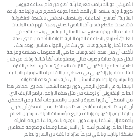
الأمريكي دونالد ترامب معترفآ بأنه “هو من قام بصناعة فيروس
كورونا، وإنه يستعد الآن للمحاكمة الدولية كمجرم حرب وإتهامه بإبادة
البشرية”. أصابتني الصاعقة ، وإستكملت تصفحي بالشبكة العنكبوتية،
فشاهدت مقطع فيديو آخر للرئيس الصيني وهو” يتهم فيه الولايات
المتحدة الأمريكية بتصنيع هذا السلاح البيولوجي وتعمد نشره في
العالم”. أصابتني الصاعقة للمرة الثانية.حاولت التأكد من مدي صحة
هذه الأخبار والفيديوهات التي تبث علي الهواء مباشرآ. وبعد بحث ،
تأكدت أن مثل هذه الفديوهات ما هي إلا فديوهات مصنعة ومزيفة
لنقل صورة خيالية وصوت خيالي ومعلومات أيضآ خيالية وذلك من خلال
تطبيق البرنامج الإلكتروني ” التزييف العميق”. سيشهد العالم الفترة
القادمة تحول إلكتروني في معظم مجالات الحياة التعليمية والتجارية
والسياسية والإعلامية. أتسائل الآن : كيف ستتم هذه الخطوات
الإنتقالية في التحول الرقمي دون توعية الشعب المصري بمخاطر هذا
العالم الإلكتروني أو توعيته من مثل هذه البرامج ، برامج التزييف التي
من الممكن أن تزور الصورة والصوت والمعلومات أيضا. ومن الممكن
أن يتم هذا التزوير لمسؤليين وهذا هو الخطر ومن الممكن أن يكون
بداية لحروب إلكترونية وإتلاف جميع مؤسسات الحياة . سيتحول العالم
بأجمعه إلي شبكة الإنترنت دون التوعية بالتطبيقات المزيفة المليئة
بهذا العالم. وبالطبع أصبح الآن البشر شعبآ وعلماء وحكومة متعلقين
بشبكة الإنترنت وبالتالي تدريجآ ستزداد الثقة بين البشر والعالم