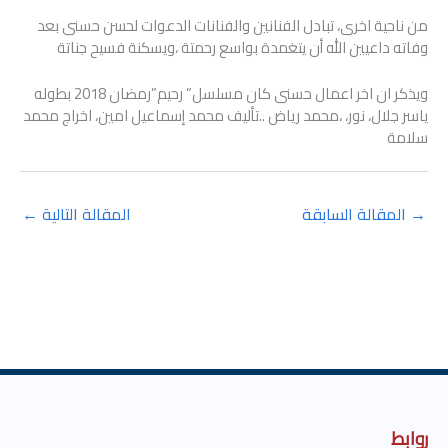
من ناحية اخرى، تبادل الفنانين والفنانات الدعوات لحسن حسنى بعد
وفاته داعيين الله أن يتغمدة بواسع رحمتة ،ويسكنة فسيح جناتة
ويذكر ان اخر اعمال حسنى كان مسلسل” رحيم”رمضان 2018 بطوله
ياسر جلال، نور، ،محمد رياض ..تأليف محمد إسماعيل امين، اخراج محمد
سلامة
→
المقالة السابقة
المقالة التالية
←
روابط