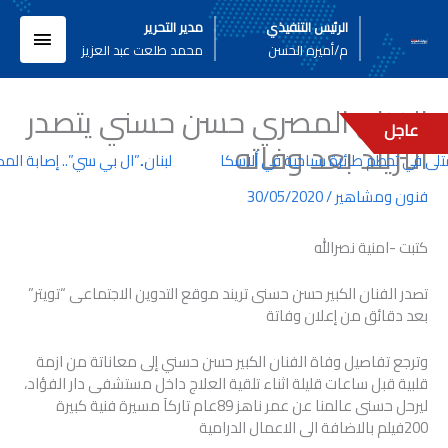
خطي
القائم
الرئيس التنفيذي
مدير التحرير
لى
م/أميره الحسن
محمد طلعت عبد العزيز
لمحتوى
الرئيسي
الفنان المصري حسن حسني يتصدر
عاجل
التريند بعد وفاته
لبنان..”ال بي سي”.. إصابة ال
فنون ومشاهير
/
30/05/2020
كتبت -امنية نصرالله
تصدر الفنان الكبير حسن حسنى تريند موقع التدوين الاجتماعى “تويتر”
بعد دقائق من إعلان وفاتة
وترجع تفاصيل وفاة الفنان الكبير حسن حسني إلى معاناتة من ازمة
قلبية قبل ساعات قليلة اثناء تلقية العلاج داخل مستشفى دار الفؤاد،
ليرحل حسنى عالمنا عن عمر ناهز 89عام تاركآ مسيرة فنية كبيرة
200فيلم بالاضافة الى الاعمال الدرامية