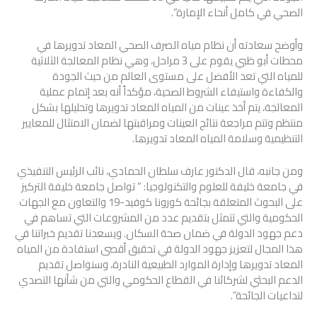
الصحي في كامل أنحاء الإمارة”.
وأوضح سعادته أن نظام مياه الصرف الصحي المعاد تدويرها في
محطات أبو ظبي يقوم على 3 مراحل، وهي نظام المعالجة الثلاثية
للمياه التي تعد الأفضل على مستوى العالم من حيث الجودة
والكفاءة واستيفاء الشروط الصحية، مؤكداً أنه بعد إتمام عملية
المعالجة، يتم أخذ عينات من المياه المعاد تدويرها وتحليلها بشكل
منتظم وتتم مراجعة نتائج العينات ومراقبتها لضمان الامتثال للمعايير
التنظيمية وسلامة المياه المعاد تدويرها.
ومن جانبه، قال الدكتور عارف سلطان الحمادي، نائب الرئيس التنفيذي
في جامعة خليفة للعلوم والتكنولوجيا: ” تواصل جامعة خليفة التركيز
على البحوث المتعلقة بجائحة كورونا كوفيد-19 والتعاون مع الجهات
الحكومية والتي تتمثل بتقديم عدد من المشروعات التي تساهم في
دعم جهود الدولة في ضمان صحة السكان. ويسعدنا تقديم خبراتنا في
هذا المجال لتعزيز جهود الدولة في تحقيق أقصى استفادة من المياه
المعاد تدويرها وإدارة الموارد الطبيعية النادرة، وسنواصل تقديم
الدعم البحثي لشركائنا في القطاع الحكومي والتي من شأنها التصدي
لتداعيات الجائحة”.