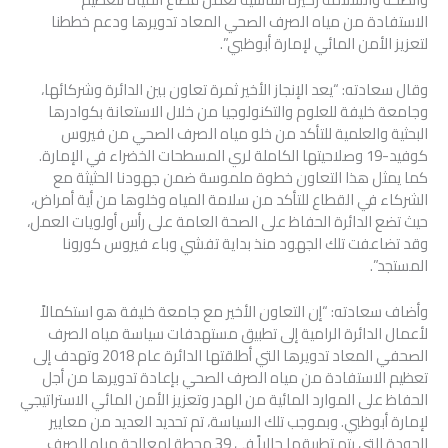
الاستفادة من مياه الصرف الصحي المعاد تدويرها ودعم خططنا
لتعزيز الأمن المائي لإمارة أبوظبي”.
وقال سعادته: “يعد الإنجاز الأخير ثمرة تعاون بين الدائرة وشركائها،
وجامعة خليفة للعلوم والتكنولوجيا من خلال الاستعانة بكوادرها
البحثية والعلمية للتأكد من خلو مياه الصرف الصحي من فيروس
كوفيد-19 وصلاحيتها الكاملة لري المسطحات الخضراء في الإمارة.
كما يمثل هذا التعاون خطوة ملموسة ضمن جهودنا الحثيثة مع
الشركاء في القطاع للتأكد من سلامة المياه وخلوها من أية أمراض،
حيث تضع الدائرة الحفاظ على الصحة العامة على رأس أولويات العمل،
وقد تضاعفت تلك الجهود منذ بداية تفشي وباء فيروس كورونا
المستجد”.
وأضاف سعادته: “إن التعاون الأخير مع جامعة خليفة هو استكمالاً
لأعمال الدائرة الرامية إلى تطبيق مستهدفات سياسة مياه الصرف
الصحفي المعاد تدويرها التي أطلقتها الدائرة عام 2018 وتهدف إلى
تعظيم الاستفادة من مياه الصرف الصحي بإعادة تدويرها من أجل
الحفاظ على الموارد المائية من الهدر وتعزيز الأمن المائي الاستراتيجي
لإمارة أبوظبي. وبموجب تلك السياسة، تم تحديد العديد من معايير
الجودة التي يتم تطبيقها حالياً في 39 محطة لمعالجة مياه الصرف