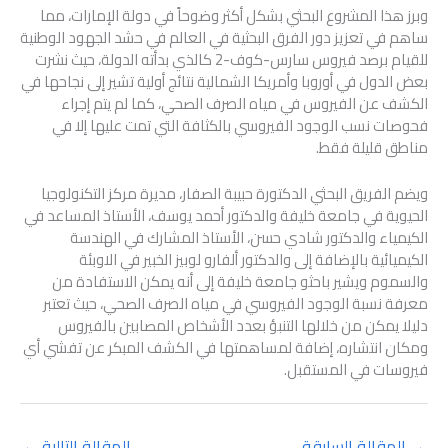
وبرز هذا المشروع البحثي بشكل أكثر وضوحاً في دولة الإمارات، مما
ساهم في تعزيز دور الفرق البحثية في العالم في حشد الجهود الوطنية
للقيام برصد فيروس سارس-كوف-2 كالذي بدأته الدولة، حيث نشرت
بعض الدول في أوروبا وأمريكا الشمالية نتائج أولية تشير إلى نجاحها في
الكشف عن الفيروس في مياه الصرف الصحي، كما لم يتم إجراء
فحوصات نسب الوجود الفيروسي بالكثافة التي تمت عليها إلا في
مناطق قليلة فقط.
ويضم الفريق البحثي الدكتورة حبيبة الصفار، مديرة مركز التكنولوجيا
الحيوية في جامعة خليفة والدكتور أحمد يوسف، الأستاذ المساعد في
الكيمياء والدكتور شادي حسن، الأستاذ المشارك في الهندسة
الكيميائية بالإضافة إلى والدكتور ألفارو لوبيز الخبير في الاوبئة
والسموم ويشير باحثو جامعة خليفة إلى أنه يمكن الاستفادة من
معرفة نسبة الوجود الفيروسي في مياه الصرف الصحي، حيث تعتبر
دليلا يمكن من خلالها التنبؤ بعدد الأشخاص المصابين بالفيروس
ومكان انتشاره، إضافة لمساهمتها في الكشف المبكر عن تفشي أي
فيروسات في المستقبل.
→
المقالة السابقة
المقالة التالية
←