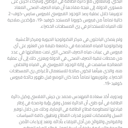
البحثي، وبالتعاون مع دائرة الطاقة في ابوظبي وشركاء اخرين على
مستوى الدولة، إلى نتيجة مفادها أن مياه الصرف الصحي المعاد
تدويرها خلال عملية رصد الوجود الفيروسي لفيروس سارس-كوف-2
خالية تماماً من فيروس كورونا المستجد كوفيد-19، مؤكدين صلاحية
تلك المياه للاستخدام في ري المسطحات الخضراء.
ولم يتمكن الباحثون في مركز التكنولوجيا الحيوية ومركز الأغشية
وتكنولوجيا المياه المتقدمة في جامعة خليفة من العثور على أي
فيروس في عينات مياه الصرف الصحي التي تمت معالجتها في عدد
من محطات تنقية الصرف الصحي في الدولة ويعزى ذلك إلى أن عملية
المعالجة ساهمت في إزالة الوجود الفيروسي في المياه والتخلص
منه، والذي هيأها لتكون صالحة للاستعمال لأغراض ري المسطحات
الخضراء. ولتوزيعها تماماً كما كان الوضع قبل ظهور جائحة فيروس
كوفيد-19.
وبدوره، أكد سعادة المهندس محمد بن جرش الفلاسي وكيل دائرة
الطاقة في أبو ظبي، أن الدائرة تعمل وفق رؤية واضحة في إطار
قيادتها لمنظومة قطاع الطاقة في الإمارة، وذلك من خلال توفير
السبل والممكنات لتعزيز قدرات القطاع وتطبيق كافة السياسات
والقوانين واللوائح من أجل الارتقاء بأدائه. وتعد إجراءات الأمن
والصحة والسلامة ركيزة أساسية لعمل قطاع المياه لتعظيم