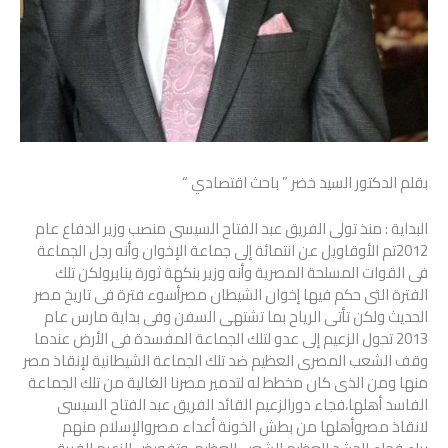
بقلم الدكتور السيد خضر ” باحث اقتصادي “
البداية : منذ تولى الفريق عبد الفتاح السيسى منصب وزير الدفاع عام
2012تم الأوقاويل عن انتمائة إلى جماعة الإخوان وأنه رجل الجماعة
فى القوات المسلحة المصرية وأنه وزير بنكهة ثورة ينايرولكن تلك
الفترة التى حكم فيها إخوان الشيطان مصرأسوء فترة فى تاريخ مصر
الحديث ولكن تأتى الرياح بما تشتهى السفن وفى بداية مارس عام
2013 تحول الزعيم إلى عدو لتلك الجماعة المفسدة فى الأرض عندما
وقف الشعب المصرى العظيم ضد تلك الجماعة الشيطانية لإنقاذ مصر
منها ومن الذى كان مخطط له لتدمير مصرنا الغالية من تلك الجماعة
الفاسد أهلها،فجاء دورالزعيم القائد الفريق عبد الفتاح السيسى
لانقاذ مصروأهلها من بطش الخونة أعداء مصروالإسلام منهم