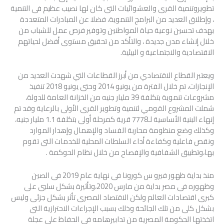
تطويروتنمية القرى والعشوائيات التى كان لها نصيب عظيم فى التنمية
، وإطلاق العديد من البرامج التنموية، فضلا عن المبادرات المتعددة
بهدف تحسين نوعية حياة المواطنين وتوفير فرص عمل للشباب من
خلال إنشاء مدن جديدة ، والتأكد من تحقيق مستوى أفضل لحياتهم
الاقتصادية والاجتماعية و البيئية.
ويعتبر القطاع الاقتصادي من أبرز القطاعات التي شهدت العديد من
الإنجازات، تم خلال الفترة من يونيو 2014 وحتى يونيو 2018 تنفيذ
مشروعات تنموية بتكلفة 39 مليار جنيه من الخزانة العامة للدولة،
شملت المشروع القومي لتنمية وتطوير القرى الأولى بالرعاية وقد تم
إنهاء البنية الأساسية لـ7778 قرية كمرحلة أولى بتكلفة 1.1 مليار جنيه،
وكذلك وضع منظومة محاربة الفساد والإهمال وإهدار الموارد
ونقص فاعلية وكفاءة أداء السلطات المحلية للخدمات التى تقوم
بها،وتطبيق الشفافية والإفصاح من خلال نظام الحوكمة .
منذ بداية ظهور فيرو س كورونا فى نهاية عام 2019 فى الصين
وظهوره فى مصر بداية من مارس 2020،وتأثيرة بشكل سلبى على
كبرى اقتصادات العالم ولكن الاقتصاد المصرى تأثر بشكل جزئى وليس
بشكل كلى من تلك الجائحة وذلك بسبب الإجراءات الاحترازية التى
اتخذتها الحكومة المصرية من تدابيرهامه فى الحفاظ على عجلة