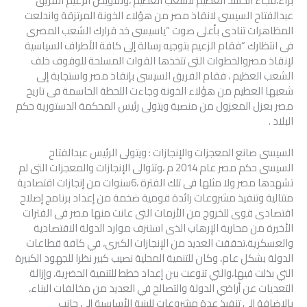
براء،فجاء الحشد العظيم للشعب العظيم ،وتفويض الزعيم الفريق
عبدالفتاح السيسى لانقاذ مصر من هؤلاء الخونة المرتزقة واندلعت
المظاهرات تنادى بأعلى صوت “ياسيسى خد قرارك الشعب المصرى
فى انتظارك “فقام الزعيم بتوجيه رسالة إلى كافة الأطراف السياسية
لإنقاذ مصروالخطوات التى تتخذها القوات المسلحة للوقوف خلف
الشعب العظيم ، فقام الفريق السيسى بإنقاذ مصر واستجابة إلى
شعبها العظيم من هؤلاء الخونة وجاءت اللحظة الحاسمة فى تاريخ
مصر بعزل المعزول من منصبة ويتولى رئيس المحكمة الدستورية حكم
البلاد .
السيسى صانع المعجزات والإنجازات : ويتولى الرئيس عبدالفتاح
السيسى حكم مصر عام 2014 م ،وتتوالى الإنجازات والمعجزات التى لم
تشهدها مصر ولا مثلها فى تلك الفترة ،6سنوات من إنجازات اقتصادية
متتالية وتنفيذ مشروعات رائدة قومية ضخمة من إعداد برنامج إصلاح
اقتصادى قوى للخروج من الأزمات التى عانت منها مصر فى الفترات
الأخيرة من محاربة الإرهاب الذى استنزف موارد الدولة الاقتصادية
والعسكرية،تحققت العديد من الإنجازات الكبرى، في كافة قطاعات
الدولة بشكل عام، وكان للتنمية المحلية نصيب كبير نظرا للجهود الكبيرة
التي بذلت فيها،والتي تنوعت بين إعداد خطط للتنمية الحضرية، وإزالة
التعديات عن أراضي الدولة والتصالح في العديد من مخالفات البناء،
بالإضافة إلى تنفيذ عدة مشروعات للبنية الأساسية إلى جانب