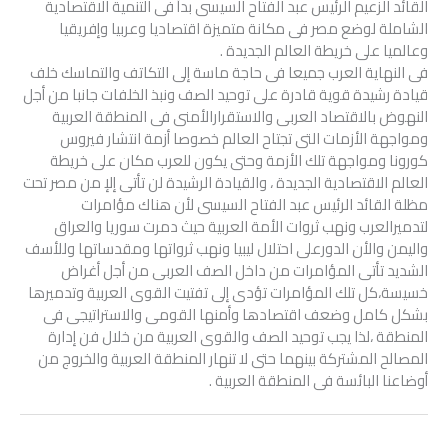
القائد الزعيم الرئيس عبد الفتاح السيسى بدأ فى التنمية الاقتصادية
الشاملة لوضع مصر فى مكانة متميزة اقتصاديا وعربيا وإفريقيا
وعالميا على خريطة العالم الجديدة .
فى النهاية العرب جميعا فى حاجة ماسة إلى التكاتف والتماسك خلف
قيادة رشيدة قوية قادرة على توحيد الصف ونبذ الخلفات جانبا من أجل
النهوض بالاقتصاد العربى والاستقرارالأمنى فى المنطقة العربية
ومواجهة الأزمات التى تجتاح العالم خصوصا أزمة انتشار فيروس
كورونا ومواجهة تلك الأزمة وحتى يكون للعرب مكان على خريطة
العالم الاقتصادية الجديدة ، والقيادة الرشيدة لن تأتى إلإ من مصر تحت
مظلة القائد الرئيس عبد الفتاح السيسى لأن هناك مؤامرات
لتدميرالعرب ونهب ثروات الأمة العربية حيث دمرت سوريا والعراق
واليمن والأن الدورعلى احتلال ليبيا ونهب ثرواتها ومقدساتها وللأسف
الشديد تأتى المؤامرات من داخل الصف العربى من أجل أغراض
خسيسة،كل تلك المؤامرات تؤدى إلى تفتيت القوى العربية وتدميرها
بشكل كامل وضعف اقتصادها وأمنها القومى والاستراتيجى فى
المنطقة ،لذا يجب توحيد الصف والقوى العربية من خلال فن إدارة
المصالح المشتركة بينهما حتى لا تنهار المنطقة العربية والخروج من
أوضاعنا البائسة فى المنطقة العربية .