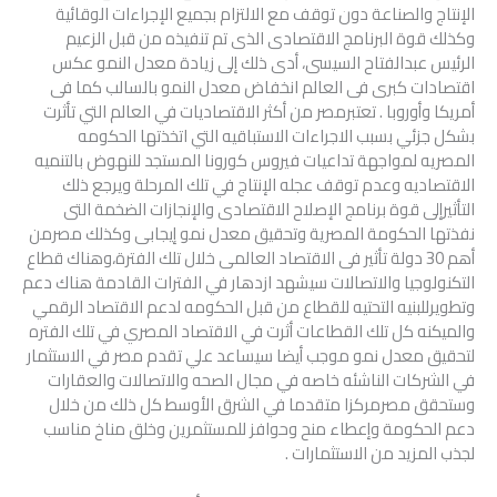
الإنتاج والصناعة دون توقف مع الالتزام بجميع الإجراءات الوقائية
وكذلك قوة البرنامج الاقتصادى الذى تم تنفيذه من قبل الزعيم
الرئيس عبدالفتاح السيسى، أدى ذلك إلى زيادة معدل النمو عكس
اقتصادات كبرى فى العالم انخفاض معدل النمو بالسالب كما فى
أمريكا وأوروبا . تعتبرمصر من أكثر الاقتصاديات في العالم التي تأثرت
بشكل جزئي بسبب الاجراءات الاستباقيه التي اتخذتها الحكومه
المصريه لمواجهة تداعيات فيروس كورونا المستجد للنهوض بالتنميه
الاقتصاديه وعدم توقف عجله الإنتاج في تلك المرحلة ويرجع ذلك
التأثيرإلى قوة برنامج الإصلاح الاقتصادى والإنجازات الضخمة التى
نفذتها الحكومة المصرية وتحقيق معدل نمو إيجابى وكذلك مصرمن
أهم 30 دولة تأثير فى الاقتصاد العالمى خلال تلك الفترة،وهناك قطاع
التكنولوجيا والاتصالات سيشهد ازدهار في الفترات القادمة هناك دعم
وتطويرللبنيه التحتيه للقطاع من قبل الحكومه لدعم الاقتصاد الرقمي
والميكنه كل تلك القطاعات أثرت في الاقتصاد المصري في تلك الفتره
لتحقيق معدل نمو موجب أيضا سيساعد علي تقدم مصر في الاستثمار
في الشركات الناشئه خاصه في مجال الصحه والاتصالات والعقارات
وستحقق مصرمركزا متقدما في الشرق الأوسط كل ذلك من خلال
دعم الحكومة وإعطاء منح وحوافز للمستثمرين وخلق مناخ مناسب
لجذب المزيد من الاستثمارات .