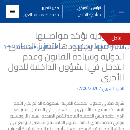
خطي
القائم
الرئيس التنفيذي
مدير التحرير
لى
م/أميره الحسن
محمد طلعت عبد العزيز
لمحتوى
الرئيسي
السعودية تؤكد مواصلتها
عاجل
لالتزامها وجهودها لتعزيز المبادئ
لبنان..”ال بي سي”.. إصابة المصوّر
الدولية وسيادة القانون وعدم
التدخل في الشؤون الداخلية للدول
الأخرى
الخليج العربي
/
27/06/2020
شارك معالي مندوب المملكة العربية السعودية الدائم لدى الأمم
المتحدة السفير عبدالله بن يحيى المعلمي، في الاحتفال الافتراضي
الذي نظمه رئيس الجمعية العامة للأمم المتحدة السفير البروفيسور
تيجاني محمد باندي، لتخليد الذكرى الخامسة والسبعين للتوقيع على
ميثاق الأمم المتحدة، بحضور معالي أمين عام الأمم المتحدة أنطونيو