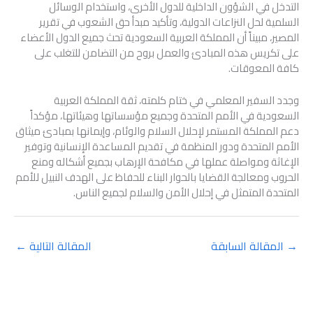
التدخل في الشؤون الداخلية للدول الأخرى، واستخدام الوسائل
السلمية لحل النزاعات الدولية، وتأكيد مبدأ حق الشعوب في تقرير
المصير، مبيناً أن المملكة العربية السعودية تحث جميع الدول الأعضاء
على تكريس هذه المبادئ والعمل بروح من التضامن للتغلب على
كافة المعوقات.
وجدد السفير المعلمي في ختام كلمته، ثقة المملكة العربية
السعودية في الأمم المتحدة وجميع مؤسساتها وهيئاتها، مؤكداً
دعم المملكة المستمر لإحلال السلام والوئام، وإيمانها بمبادئ ميثاق
الأمم المتحدة ودور المنظمة في تقديم المساعدة الإنسانية وتوفير
الإغاثة ومواصلة عملها في مكافحة الإرهاب بجميع أشكاله ومنع
الحروب ومعالجة القضايا بالحوار البناء للحفاظ على الهدف النبيل للأمم
المتحدة المتمثل في إحلال الأمن والسلام لجميع الناس.
→
المقالة السابقة
المقالة التالية
←