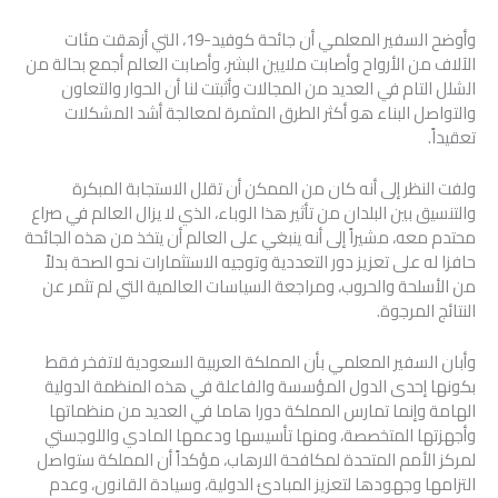
وأوضح السفير المعلمي أن جائحة كوفيد-19، التي أزهقت مئات
الآلاف من الأرواح وأصابت ملايين البشر، وأصابت العالم أجمع بحالة من
الشلل التام في العديد من المجالات وأثبتت لنا أن الحوار والتعاون
والتواصل البناء هو أكثر الطرق المثمرة لمعالجة أشد المشكلات
تعقيداً.
ولفت النظر إلى أنه كان من الممكن أن تقلل الاستجابة المبكرة
والتنسيق بين البلدان من تأثير هذا الوباء، الذي لا يزال العالم في صراع
محتدم معه، مشيراً إلى أنه ينبغي على العالم أن يتخذ من هذه الجائحة
حافزا له على تعزيز دور التعددية وتوجيه الاستثمارات نحو الصحة بدلاً
من الأسلحة والحروب، ومراجعة السياسات العالمية التي لم تثمر عن
النتائج المرجوة.
وأبان السفير المعلمي بأن المملكة العربية السعودية لاتفخر فقط
بكونها إحدى الدول المؤسسة والفاعلة في هذه المنظمة الدولية
الهامة وإنما تمارس المملكة دورا هاما في العديد من منظماتها
وأجهزتها المتخصصة، ومنها تأسيسها ودعمها المادي واللوجستي
لمركز الأمم المتحدة لمكافحة الارهاب، مؤكداً أن المملكة ستواصل
التزامها وجهودها لتعزيز المبادئ الدولية، وسيادة القانون، وعدم