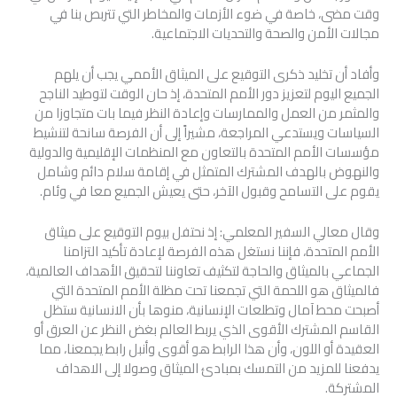
وقت مضى، خاصة في ضوء الأزمات والمخاطر التي تتربص بنا في
مجالات الأمن والصحة والتحديات الاجتماعية.
وأفاد أن تخليد ذكرى التوقيع على الميثاق الأممي يجب أن يلهم
الجميع اليوم لتعزيز دور الأمم المتحدة، إذ حان الوقت لتوطيد الناجح
والمثمر من العمل والممارسات وإعادة النظر فيما بات متجاوزا من
السياسات ويستدعي المراجعة، مشيراً إلى أن الفرصة سانحة لتنشيط
مؤسسات الأمم المتحدة بالتعاون مع المنظمات الإقليمية والدولية
والنهوض بالهدف المشترك المتمثل في إقامة سلام دائم وشامل
يقوم على التسامح وقبول الآخر، حتى يعيش الجميع معا في وئام.
وقال معالي السفير المعلمي: إذ نحتفل بيوم التوقيع على ميثاق
الأمم المتحدة، فإننا نستغل هذه الفرصة لإعادة تأكيد التزامنا
الجماعي بالميثاق والحاجة لتكثيف تعاوننا لتحقيق الأهداف العالمية،
فالميثاق هو اللحمة التي تجمعنا تحت مظلة الأمم المتحدة التي
أصبحت محط آمال وتطلعات الإنسانية، منوها بأن الانسانية ستظل
القاسم المشترك الأقوى الذي يربط العالم بغض النظر عن العرق أو
العقيدة أو اللون، وأن هذا الرابط هو أقوى وأنبل رابط يجمعنا، مما
يدفعنا للمزيد من التمسك بمبادئ الميثاق وصولا إلى الاهداف
المشتركة.