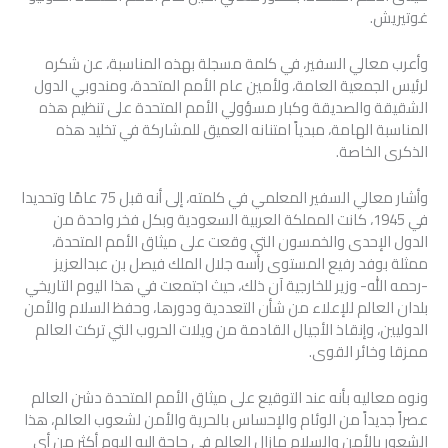
غوتيريش.
وأعرب معالي السفير، في كلمة مسجلة بهذه المناسبة، عن شكره
لرئيس الجمعية العامة، ولأمين عام الأمم المتحدة، ومندوبي الدول
الشقيقة والصديقة وكبار مسؤولي الأمم المتحدة على تنظيم هذه
المناسبة الهامة، مبدياً امتنانه العميق للمشاركة في تخليد هذه
الذكرى الخاصة.
وأشار معالي السفير المعلمي في كلمته، إلى أنه قبل 75 عامًا وتحديدا
في 1945، كانت المملكة العربية السعودية وبكل فخر واحدة من
الدول الإحدى والخمسون التي وقعت على ميثاق الأمم المتحدة،
ممثلة بوفد رفيع المستوى رأسه جلال الملك فيصل بن عبدالعزيز
-رحمه الله- وزير للخارجية آن ذلك، حيث اجتمعت في هذا اليوم التاريخي
بلدان العالم للإعلاء من شأن التعددية ودورها، وحفظ السلام والأمن
الدوليين، وإنقاذ الأجيال القادمة من ويلات الحروب التي تركت العالم
ممزقا وخائر القوى.
ونوه معاليه بأنه عند التوقيع على ميثاق الأمم المتحدة دشن العالم
عصراً جديداً من الوئام والإحساس بالحرية والأمن لشعوب العالم، هذا
الشعور بالأمن والسلام مازال العالم في حاجة إليه اليوم أكثر من أي