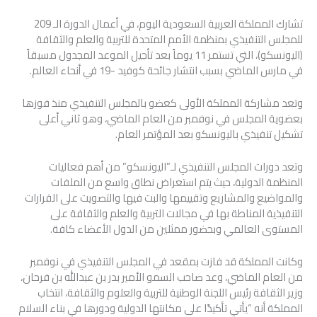
تشارك المملكة العربية السعودية اليوم، في أعمال الدورة الـ 209
للمجلس التنفيذي بمنظمة الأمم المتحدة للتربية والعلم والثقافة
(اليونسكو)، التي تستمر 11 يوماً بعد تأجيل الموعد المجدول مسبقاً
في مارس الماضي بسبب انتشار جائحة كوفيد -19 في أنحاء العالم.
وتعد مشاركة المملكة الأولى كعضو بالمجلس التنفيذي منذ فوزها
بعضوية المجلس في نوفمبر من العام الماضي، وهو ثاني أعلى
تشكيل تنفيذي باليونسكو بعد المؤتمر العام.
وتعد دورات المجلس التنفيذي لـ”اليونسكو” من أهم فعاليات
المنظمة الدولية، حيث يتم استعراض نطاق واسع من الملفات
والمواضيع والمشاريع وتقييمها والبت فيها والتصويت على القرارات
التنفيذية المناطة بها في مجالات التربية والعلم والثقافة على
المستوى العالمي وبحضور ممثلين من الدول الأعضاء كافة.
وكانت المملكة قد فازت بمقعد في المجلس التنفيذي في نوفمبر
من العام الماضي، وعد صاحب السمو الأمير بدر بن عبدالله بن فرحان،
وزير الثقافة رئيس اللجنة الوطنية للتربية والعلوم والثقافة، انتخاب
المملكة أنه “يأتي تأكيدًا على مكانتها الدولية ودورها في بناء السلام