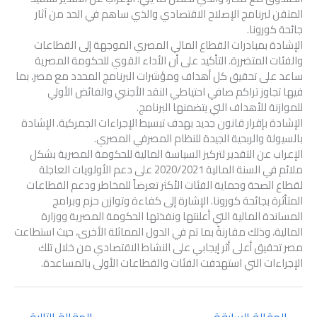
المتقن لبرنامج الإصلاح الاقتصادي والذي ساهم في الحد من آثار
جائحة كورونا.
الإشادة بمبادرات القطاع المالي المصري الموجهة إلى القطاعات
والفئات المتضررة. التأكيد على أن الأداء القوي للحكومة المصرية
ساعد على تحقيق كل أهداف ومؤشرات البرنامج المحدد مع مصر، بما
فيها تجاوز تراكم صافي احتياطي النقد الأجنبي والفائض الأولي
للموازنة للأهداف التي يتضمنها البرنامج.
الإشادة بإقرار قانون جديد بهدف تبسيط الإجراءات الجمركية. الإشادة
بالسيولة والربحية الجيدة للنظام المصرفي المصري.
الإعراب عن التقدير لتركيز السياسة المالية للحكومة المصرية بشكل
ملائم في السنة المالية 2020/2021 على دعم الأولويات العاجلة
لقطاع الصحة وحماية الفئات الأكثر تعرضاً للمخاطر ودعم القطاعات
المتأثرة بجائحة كورونا. الإشارة إلى كفاءة وتوازن حزم وبرامج
المساندة المالية التي أعلنتها ونفذتها الحكومة المصرية ووزارة
المالية، وذلك مقارنةً بما تم في الدول المماثلة الأخرى، حيث استطاعت
مصر تحقيق أعلى أثر إيجابي على النشاط الاقتصادي من خلال تلك
الإجراءات التي استهدفت الفئات والقطاعات الأولى بالمساعدة.
→
المقالة السابقة
المقالة التالية
←