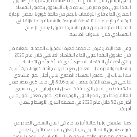
وأثنى الرئيس خلال الاجتماع على ما تضمنته مراجعة برنامج صندوق
النقد الدولي مع مصر من إشادة خبراء الصندوق بتحقيق الاقتصاد
المصري لأداء فاق التوقعات بالرغم من جائحة كورونا، بفضل الإدارة
الرشيدة والإجراءات التنشيطية السريعة والشاملة والمتوازنة التي
اتخذتها الحكومة، ومن قبلها التنفيذ الدقيق لبرنامج الإصلاح
الاقتصادي خلال السنوات الماضية.
وفي هذا الإطار؛ عرض د. محمد معيط التقديرات المحدثة المعلنة من
قبل صندوق النقد الدولي لأداء الاقتصاد العالمي خلال عام 2020،
والتي أكدت أن الاقتصاد المصري أبدى قدراً كبيراً من التماسك
والصلابة والقدرة على التعامل مع تداعيات جائحة كورونا، حيث أشارت
تلك البيانات إلى تحقيق الاقتصاد المصري لثاني أعلى نمو اقتصادي
عالمي في هذه الفترة بمعدل قدره 3,6%، إلى جانب كون مصر ضمن
15% فقط من الدول التي حققت معدل نمو إيجابي على مستوى
العالم، وكذا كون مصر الدولي الوحيدة التي تحقق معدل نمو إيجابي
أكثر من 2% خلال عام 2020 في منطقة الشرق الأوسط وشمال
أفريقيا.
كما استعرض وزير المالية أبرز ما جاء في البيان الرسمي الصادر عن
خبراء صندوق النقد الدولي فيما يتعلق بالمراجعة الأولى لبرنامج
الصندوق مع مصر، والذي تضمن ما يلي: الإعراب عن التقدير للتنفيذ