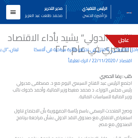
خطي
القائم
الرئيس التنفيذي
مدير التحرير
لى
م/أميره الحسن
محمد طلعت عبد العزيز
لمحتوى
الرئيسي
“النقد الدولي” يشيد بأداء الاقتصاد
عاجل
المصري في عام ٢٠٢٠
ى في تحطم طائرة سياحية في ألاسكا
لبنان..”ال ب
اقتصاد
/
22/11/2020
/
اترك تعليقاً
كتب : رضا الحصري
اجتمع الرئيس عبد الفتاح السيسي اليوم مع د. مصطفى مدبولي
رئيس مجلس الوزراء، د محمد معيط وزير المالية، وأحمد كجوك نائب
وزير المالية للسياسات المالية.
وصرح المتحدث الرسمي باسم رئاسة الجمهورية بأن الاجتماع تناول
استعراض الاتفاق مع صندوق النقد الدولي بشأن مراجعة برنامج
الصندوق مع مصر.