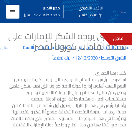
خطي
القائم
الرئيس التنفيذي
مدير التحرير
لى
م/أميره الحسن
محمد طلعت عبد العزيز
لمحتوى
الرئيسي
السيسي يوجه الشكر للإمارات على
عاجل
شحنة لقاحات كورونا لمصر
لأمريكي.. 6 قتلى في تحطم طائرة سياحية في ألاسكا
لبنان..
الشرق الأوسط
/
12/12/2020
/
اترك تعليقاً
كتب : رضا الحصري
استعرض الرئيس عبد الفتاح السيسى خلال زيارته للكلية الحريية فجر
اليوم السبت أسلوب إدارة الدولة لأزمة كورونا التي تمت بشكل علمى
ومتزن من خلال الاهتمام باتباع الإجراءات الاحترازية وتجهيز
مستشفيات العزل واستنفار كافة أجهزة الدولة المعنية
وأشار الرئيس في هذا الإطار إلى وصول أول شحنة من اللقاحات من
دولة الإمارات العربية المتحدة الشقيقة موجهاً الشكر والتقدير لها
ومؤكداً في هذا السياق على المستوى المتميز الذي يحكم علاقات
مصر مع أشقاءها من دول الخليج وخاصةً دولة الإمارات الشقيقة.