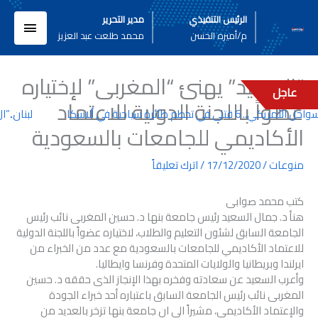
خطي
القائم
الرئيس التنفيذي
مدير التحرير
لى
م/أميره الحسن
محمد طلعت عبد العزيز
لمحتوى
الرئيسي
“السعيد” يهنئ “المغربى” لإختياره
عاجل
عضواً باللجنة الدولية للاعتماد
. 6 قتلى في تحطم طائرة سياحية في ألاسكا
لبنان..”ا
الأكاديمي للجامعات بالسعودية
منوعات
/
17/12/2020
/
اترك تعليقاً
كتب محمد صوابى
هنأ د. جمال السعيد رئيس جامعة بنها د. حسين المغربى نائب رئيس
الجامعة السابق لشئون التعليم والطلاب، لاختياره عضواً باللجنة الدولية
للاعتماد الأكاديمي للجامعات بالسعودية مع عدد من الخبراء من
ايرلندا وبريطانيا والولايات المتحدة وفرنسا وايطاليا.
وأعرب السعيد عن سعادته وفخره بهذا الإنجاز الذى حققه د. حسين
المغربى نائب رئيس الجامعة السابق باعتباره أحد خبراء الجودة
والإعتماد الأكاديمي، مشيراً الى ان جامعة بنها تزخر بالعديد من