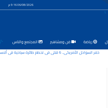
06/08/2026 9:16 م
ل
رياضة
فن ومشاهير
المجتمع والناس
خفر السواحل الأمريكي.. 6 قتلى في تحطم طائرة سياحية في ألاسكا