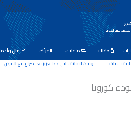
حرير
لعت عبد العزيز
رات
مقالات
ملفات
المرأة
مال وأعما
بحمايته
وفاة الفنانة دلال عبدالعزيز بعد صراع مع المرض
عودة كورونا