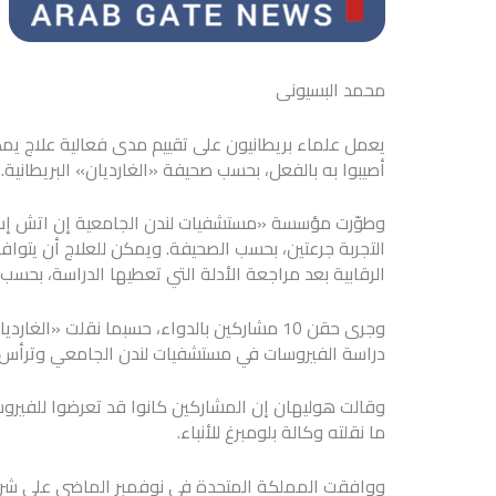
محمد البسيونى
أصيبوا به بالفعل، بحسب صحيفة «الغارديان» البريطانية.
وطوّرت مؤسسة «مستشفيات لندن الجامعية إن اتش إس»
التجربة جرعتين، بحسب الصحيفة. ويمكن للعلاج أن يتوا
الرقابية بعد مراجعة الأدلة التي تعطيها الدراسة، بحسب
وجرى حقن 10 مشاركين بالدواء، حسبما نقلت 
دراسة الفيروسات في مستشفيات لندن الجامعي وترأس ا
وقالت هوليهان إن المشاركين كانوا قد تعرضوا للفير
ما نقلته وكالة بلومبرغ للأنباء.