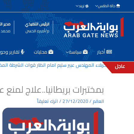
خطي
حالة الطقس
تريند
لى
لمحتوى
الرئيس التنفيذي
مدير الت
م/أميره الحسن
محمد ط
أخبار
سياسة
محليات
تقارير وحوا
ر بلدية كربلاء المهندس عبير سليم امام انظار قوات الشرطة المكلفة 
عاجل
بمختبرات بريطانيا..علاج لمنع 
العالم
/
27/12/2020
/
اترك تعليقاً