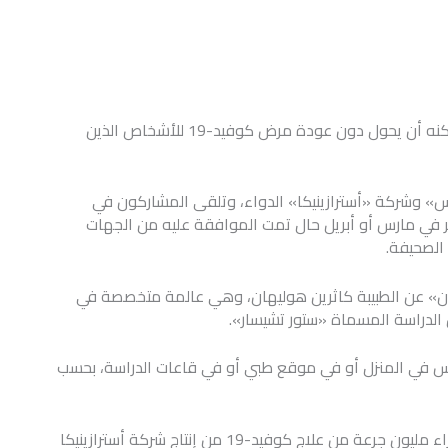
يعمل علماء بريطانيون على تقييم مدى فعالية علاج يمكنه أن يحول دون عودة مرض كوفيد-19 للأشخاص الذين
 وشركة «أسترازينيكا» الدواء، وتلقى المشاركون في
فر في مارس أو أبريل حال تمت الموافقة عليه من الجهات
 الصحيفة.
«الغارديان» عن الطبيبة كاثرين هوليهان، وهي عالمة متخصصة في
لدراسة المسماة «ستور تشيسار».
وس في المنزل أو في موقع طبي أو في قاعات الدراسة، بحسب
ووافقت المملكة المتحدة في نوفمبر الماضي على شراء مليون جرعة من علاج كوفيد-19 من إنتاج شركة أسترازينيكا