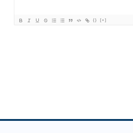
{}
[+]