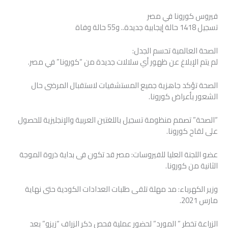
‏فيروس كورونا في مصر
تسجيل 1418 حالة إيجابية جديدة.. و55 حالة وفاة
الصحة العالمية تحسم الجدل:
لم يتم الإبلاغ عن ظهور أي سلالات جديدة من “كورونا” في مصر.
الصحة تؤكد جاهزية جميع المستشفيات لاستقبال المرضى حال
الشعور بأعراض كورونا.
“الصحة” تصمم منظومة تسجيل باللغتين العربية والإنجليزية للحصول
على لقاح كورونا.
عضو اللجنة العليا للفيروسات: مصر قد تكون فى بداية ذروة الموجة
الثانية من كورونا.
وزير الكهرباء: مد مهلة تلقى طلبات العدادات الكودية حتى نهاية
مارس 2021.
الزراعة تخطر ” المورد” لحضور عملية فحص ذكر الزراف “زيزو” بعد