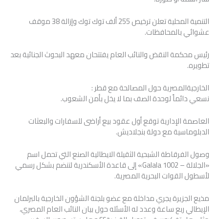
التنمية المحلية تعلن ترخيص 255 ألف توك توك وإزالة 38 موقف
عشوائي بالمحافظات.
رئيس محكمة النقض والنائب العام يفتتحان معهد البحوث الجنائية بعد
تطويره.
الخارجيةالمصرية حول المصالحة مع قطر :
نسعي دائماً لوحدة الصف بما لا يخل بأمن الشعوب.
العاصمة الإدارية توقع أول عقود بيع أراضى للسفارات والبعثات
الدبلوماسية مع دولة بنجلاديش.
وصول الفرقاطة الشبحية الثقيلة الايطالية الصنع التي تحمل اسم
«الجلالة – Galala 1002» إلى قاعدة الأسكندرية لتنضم بشكل رسمي
لأسطول القوات البحرية المصرية.
مذيع الجزيرة يجري مداخلة مع عضو بلجنة الشؤون الخارجية بالبرلمان
الإيطالي ربع ساعة وعدد له الأسئله حول بيان النائب العام المصري،