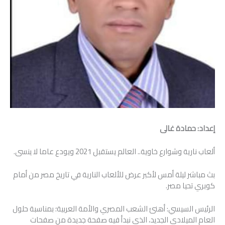
إعداد: حمادة غالى
ألعاب نارية وشوارع خاوية.. العالم يستقبل 2021 ويودع عاما لا ينسى.
بث مباشر ليلة أمس لأكبر عرض للألعاب النارية في تاريخ مصر من أمام
كوبري تحيا مصر.
الرئيس السيسي: أھنئ الشعب المصري والأمة العربیة؛ بمناسبة حلول
العام المیلادي الجدید، الذي نبدأ فیه صفحة جدیدة من صفحات