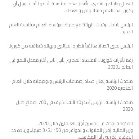
العمل والبناء والتحدي، وأنتھز ھذه المناسبة لأدعو الله عز وجل أن
یكون ھذا العام حافلا بالخیر والعطاء.
الرئيس يتبادل برقيات التهنئة مع ملوك ورؤساء العالم بمناسبة العام
الجديد.
الرئيس يجرى اتصالاً هاتفياً بنظيره الجزائرى ويهنئه بتعافيه من كورونا.
رغم تأثيرات كورونا.. الاقتصاد المصرى يأتى ثانى أكبر معدل للنمو فى
العالم بـ2020
متحدث الرئاسة يعلن حصاد إجتماعات الرئيس وتوجبهاته خلال العام
المنصرم 2020
متحدث الرئاسة: الرئيس أصدر 10 آلاف تكليف فى 700 اجتماع خلال
2020
الحكومة نجحت فى تحسين أجور العاملين خلال 2020..
وزير المالية: إقرار العلاوات والحوافز من 150 لـ375 جنيها.. وزيادة حد
الإعفاء الضريبى أبرز المكاسب.