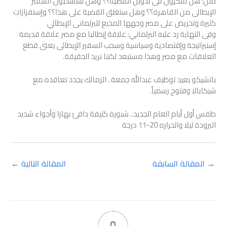
مثل: هل تفكرون فى تدويل القضية؟؟ وهل ستسحبون السفير
الإيطالى من القاهرة؟؟ وهل ستغلق القضية على هذا؟؟ وإستفزازات
كثيرة وتحريض على مصر وجهها المذيع للبرلمانى الإيطالي
وفى النهاية رد عليه البرلماني: علاقة إيطاليا مع مصر علاقة قديمة
إستيراتيجة وإقتصادية وسياسية وسحب السفير الإيطالى يعنى قطع
العلاقات مع مصر وهذا مستبعد لكننا نريد الحقيقة.
باتشيكو يعيد توظيف عبدالله جمعة.. الزمالك يجدد تعاقده مع
شيكابالا وفتوح رسمياً.
طقس أول أيام العام الجديد.. شبورة كثيفة دافئ نهارا وأجواء شديد
البرودة ليلا والحراره 20-11 درجة
→
المقالة السابقة
المقالة التالية
←