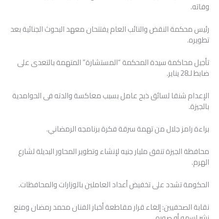
وفاته.
رئيس محكمة النقض والنائب العام يفتتحان معهد البحوث الجنائية بعد
تطويره.
تأجيل محاكمة سيدة المحكمة “المستشارة” المتهمة بالتعدى على
ضابط لـ28 يناير.
الإعدام شنقا لسائق ذبح عامل بسبب معاكسة والدته فى الحوامدية
بالجيزة.
براءة رامز جلال من تهمة سرقة فكرة برنامجه الرمضاني.
محافظة الجيزة تنفق مليار جنيه لإنشاء وتطوير المحاور البديلة لشارع
الهرم.
الحكومة تشدد على تخفيض أعداد العاملين بالوزارات والمحافظات.
نقابة الصحفيين: إلغاء قرار مقاطعة أخبار الفنان محمد رمضان ومنع
نشر اسمه أو صوره.