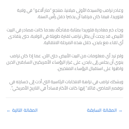
وغادر ترامب والسيدة الأولى ميلانيا، منتجع “مار ألاغو” في ولاية
فلوريدا، فيما كان مرتقبا أن يحضرا حفل رأس السنة.
وجاء خبر مغادرة فلوريدا بمثابة مفاجأة، بعدما كانت مصادر في البيت
الأبيض، قد رجحت أن يظل ترامب لفترة طويلة في الولاية، حتى يتفادى
أي لقاء مع بايدن، خلال هذه المرحلة الانتقالية.
ولم ترد أي معلومات من البيت الأبيض، حتى الآن، عما إذا كان ترامب
ينوي أن يجلس إلى بايدن، على غرار الرؤساء الأمريكيين السابقين الذين
واظبوا على استقبال الرؤساء المنتخبين.
ويشكك ترامب في نزاهة الانتخابات الرئاسية التي أدت إلى خسارته في
نوفمبر الماضي، قائلا” إنها كانت الأكثر فساداً في التاريخ الأمريكي”.
→
المقالة السابقة
المقالة التالية
←