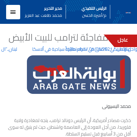
خطي
القائم
الرئيس التنفيذي
مدير التحرير
لى
م/أميره الحسن
محمد طلعت عبد العزيز
لمحتوى
الرئيسي
عودة مفاجئة لترامب للبيت الأبيض
عاجل
منوعات
/
01/01/2021
/
اترك تعليقاً
قتلى في تحطم طائرة سياحية في ألاسكا
لبنان..”ال 
محمد البسيونى
ذكرت مصادر أمريكية، أن الرئيس دونالد ترامب، يتجه لمغادرة ولاية
فلوريدا، من أجل العودة إلى العاصمة واشنطن، حيث لم يتبق له سوى
أقل من 3 أسابيع قبل تسليم السلطة.