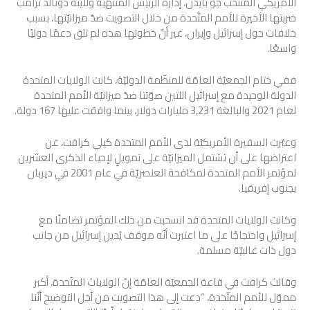
الأمريكي المنتخب جو بايدن، إدارة الرئيس المنتهية ولايته دونالد ترامب
ضربتها الأخيرة للأمم المتّحدة من خلال التصويت ضدّ ميزانيّتها، بسبب
خلافات حول إسرائيل وإيران، غير أنّ خطوتها هذه لم تلق دعمًا دوليًا
واسعًا.
ففي ختام الجمعيّة العامّة للمنظّمة الدوليّة، كانت الولايات المتحدة
الدولة الوحيدة مع إسرائيل اللتين صوّتتا ضدّ ميزانيّة الأمم المتحدة
لعام 2021 والبالغة 3,231 مليارات دولار، بينما وافقت عليها 167 دولة.
وعبّرت السفيرة الأمريكيّة لدى الأمم المتحدة كيلي كرافت، عن
اعتراضها على أن تشتمل الميزانيّة على تمويلٍ لإحياء الذكرى العشرين
لمؤتمر الأمم المتحدة لمكافحة العنصريّة في عام 2001 في ديربان
بجنوب إفريقيا.
وكانت الولايات المتحدة قد انسحبت من ذلك المؤتمر تضامنًا مع
إسرائيل واحتجاجًا على ما اعتبرت أنّه موقف يُدين إسرائيل من جانب
دول ذات غالبيّة مسلمة.
وقالت كرافت في قاعة الجمعيّة العامّة إنّ الولايات المتّحدة، أكبر
مموّل للأمم المتّحدة، “دعت إلى هذا التصويت من أجل التوضيح أنّنا