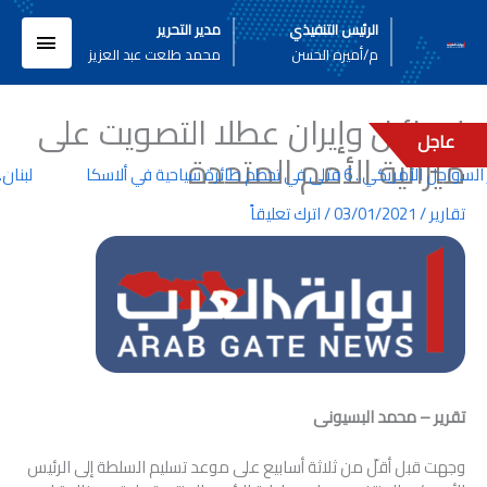
خطي
القائم
الرئيس التنفيذي
مدير التحرير
لى
م/أميره الحسن
محمد طلعت عبد العزيز
لمحتوى
الرئيسي
إسرائيل وإيران عطلا التصويت على
عاجل
ميزانية الأمم المتحدة
لأمريكي.. 6 قتلى في تحطم طائرة سياحية في ألاسكا
لبنان..
تقارير
/
03/01/2021
/
اترك تعليقاً
تقرير – محمد البسيونى
وجهت قبل أقلّ من ثلاثة أسابيع على موعد تسليم السلطة إلى الرئيس