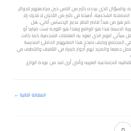
 به. والسؤال الذي يردده كثير من الناس حين مراجعتهم للدوائر
صلحة الشخصية، أصبحنا في كثير من الأحيان لا نتحرك إلا
م هو من مبدأ قاصر النظر عديم الإحساس أناني، هل
ربية الحسنة هذا هو الواقع وهذا هو التوجه لست ضبابيا أو
ل سيأتي اليوم الذي تعود به العلاقات الشخصية كما كانت
 في المجتمع وكيف نصحح هذا المفهوم الخاطئ المدرسة
مل جميعا والمزيد لهم أدوار كبيرة في التثقيف والتلطيف في
قافيه الاجتماعيه العربيه وأنني أرى لابد من عودة الوازع
المقالة التالية
←
0