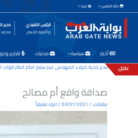
خطي
حالة الطقس
تريند
لى
لمحتوى
الرئيس التنفيذي
مدير الت
م/أميره الحسن
محمد ط
أخبار
سياسة
محليات
تقارير وحوا
مقتل مدير بلدية كربلاء المهندس عبير سليم امام انظار قوات الشرطة ا
عاجل
صداقة واقع أم مصالح
مقالات
/
03/01/2021
/
اترك تعليقاً