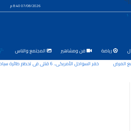
07/08/2026 8:40 م
ل
رياضة
فن ومشاهير
المجتمع والناس
ض
خفر السواحل الأمريكي.. 6 قتلى في تحطم طائرة سياحية في ألاسكا