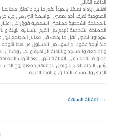
الدافع الأناني.
اقتبس يزداد تعلقنا بالمبدأ بقدر ما يزداد تعلق مصالحنا
الحكومية تعرف أحد بمعنى الواسطة التي هي جزء من الم
بالمصلحة الشخصية مصلحتي الشخصية فوق كل اعتبار، ك
المصلحة الشخصية تهدم كل القيم الإنسانية النبيلة والت
سوداويا لكنني أنقل ما يحدث في دهاليز المجتمع ترى ه
منذ أربعة عقود أم تسوء من المسئول عن هذا التوجه
والجامعة والمسجد والأندية الرياضية والحي ومكان الع
محاولة القضاء على العلاقة تنتهي بعد انتهاء المصلحة
رئيس اللجنه العليا للتواصل الجماهير جمعيه روح الحب الث
الديني والتمسك بالأخلاق و القيم الدينية
→
المقالة السابقة