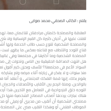
بقلم : الكاتب الصحفي محمد صوابى
العلاقة والمصلحة كلمتان مرادفتان تتناغمان معا، ل
تتفتت عليها في أحيان كثيرة كل القيم الإنسانية ولا ش
والمصلحة الشخصية تتنوع حسب طالب الخدمة ولها أشكال
قناع التودد والتلطف مع قناعته بعكس ما يظهر، لست ضد
المصلحة الشخصية وما أكثرها في مجتمعنا وفي غالبية
هل انتهت الصداقة الحقيقية بين الناس وتحولت إلى
السواد الأعم في مجتمعنا!؟ للأسف وبحزن كبير أقول نعم
منذ سنوات و لا يفكر في زيارته أثناء مرضه ولم يشارك
يقوم بذلك، إنها قمة التفكك الاجتماعي و أعتقد أننا فقدن
بالوالدين، وصلة الرحم بين الأقارب والأصدقاء والجيرا
التوجه خلق الازدواجية في التعامل مع الآخرين هذا أرح
هناك عبارات يرددها أصحاب المصالح الشخصية منها خ
مصلحتي الشخصية أن أتقرب من مديري أو زميلي أو مدير ا
الموظف الفلاني أو وهكذا التقرب مبني على المصلحة و