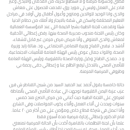
قطني وخشونة مزمنة و لا أستطيع تحريك من القدمان والأيدي وغير
قادر علي العمل وليس لي مورد رزق، تقدمت للحصول على معاش
والدي وانا الوحيد للوالدين ومتزوج وأعول أطفال ولي أولاد في مراحل
التعليم المختلفة واسكن في شقة بالايجار ولا أملك من حطام الدنيا
شيئا وتقدمت للجنة الطبية بشبرا الخيمة اللي عند المؤسسة العمالية
وكان رئيس اللجنة مندوب مديرية الصحة ببنها، رفض إعطائي الأحقية
لمعاش والدي المتوفى وأنا مريض مرض مزمن غير قابل للشفاء،
أناشد د. نيفين القباج وزيرة التضامن الاجتماعي، ود. هالة زايد وزيرة
الصحة، واللواء جمال عوض رئيس الهيئة العامة للتأمينات الاجتماعية،
و د. حمدي الطباخ وكيل وزارة الصحة بالقليوبية، ورئيس الهيئة العامة
للتأمين الصحي بالتدخل لرفع الظلم عنا و إعطائي حقى رحمة بي
وظروفي المرضية المزمنة.
حالة خامسة يقول أحمد عبد الحميد السيد من شبين القناطر ش فرن
عزب عزبة اليمن القليوبية توجهت الي عيادة التأمين الصحي بألماظة
لعرضي على اللجنة الطبية حيث أعاني من مرض الصرع منذ خمس
سنوات ويحدث لي أثناء العمل وأثناء ركوب المواصلات وفي الشارع.
وأنا اعمل في شركة قطاع خاص ومؤمن علي من أكثر من ٢٠ عاما.
قام الدكتور بإعطائي إجازة مرضية مدة أسبوع فقط
علما بأن لجنة التظلمات بالقاهرة أكدت بأن الحالة المرضية تمنعني
من أداء العمل ويحق له نسبة العجز لذا أطالب رئيس الهيئة العامة