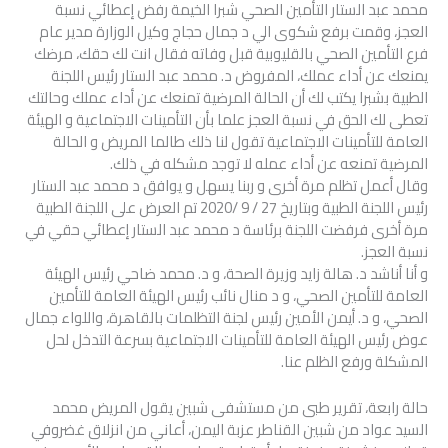
محمد عبد الستار التأمين الصحي شبرا الخيمة رفض إعطائي نسبة
العجز، وقمت برفع شكوى الي د جمال حجاج وكيل الوزارة مدير عام
فرع التأمين الصحي بالقليوبية قبل وفاته فقال انت لك حقك، مرضك
يمنعك عن أداء عملك، المفروض د. محمد عبد الستار رئيس اللجنة
الطبية بشبرا يكتب لك أن الحالة المرضية تمنعك عن أداء عملك وحالتك
تعطى لك الحق في نسبة العجز علما بأن التأمينات الاجتماعية و الهيئة
العامة للتأمينات الاجتماعية تقول لنا ذلك طالما المريض و الحالة
المرضية تمنعه عن أداء عمله لا توجد مشكله في ذلك.
وقال أعمل تظلم مرة أخرى و ربنا يسهل و يوافق د محمد عبد الستار
رئيس اللجنة الطبية وبتاريخ 27 / 9 /2020 تم العرض على اللجنة الطبية
مرة أخرى فرفضت اللجنة برئاسة د محمد عبد الستار إعطائي حقي في
نسبة العجز.
و أنا أناشد د. هالة زايد وزيرة الصحة، و د. محمد ضاحي رئيس الهيئة
العامة للتأمين الصحي، و د منال نائب رئيس الهيئة العامة للتأمين
الصحي، و د. أيمن الأمين رئيس لجنة التظلمات بالقاهرة، واللواء جمال
عوض رئيس الهيئة العامة للتأمينات الاجتماعية بسرعة التدخل لحل
المشكلة ورفع الظلم عنا.
حالة رابعة، تقرير طبى من مستشفى شبين يقول المريض محمد
السيد عواد من شبين القناطر عزبة اليمن، أعاني من انزلاق غضروفي