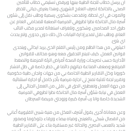
ان يرسل خطاب للجنة الطبية ببنها ويرفض تسليمي خطاب للتأمين
الصحي بالخانكة لصرف العلاج الشهري وهذا يعرض حياتي للخطر
والموت في اي لحظة، وتقدمت بشكوى رسمية وطلب نقل إلى شئون
أسرة مال الخانكة نظرا لظروفي المرضية الصعبة للمحامي العام عن
طرق احد المحامين، وشكوى وتلغراف استغاثة لمدير مكتب النائب
العام، وطلب نقل لمدير إدارة النيابات كل ذلك دون جدوى ولم يحدث
اي شئ.
اغيثوني من هذا الظلم ومن رئيس القلم الذي يريد ايذائي ويتحدى
قوانين العمل. كيف لايتم التحقيق معه وهو مخالف للقوانين
الأدارية حسب تصريحات وزارة الصحة أمراض الرئة المزمنة والضغط
المرتفع وضعف المناعة حياتهم دائما في خطر خاصة في ظل انتشار
كورونا وكل التقارير الطبية الخاصة بي من جهات ولجان طبية حكومية
وتقرير لجنة ثلاثية تمنح لي اجازة مرضية بأجر كامل أو اجازة استثنائية
من جهة العمل وتعطيني الحق في نقلي من العمل الجنائي إلى
العمل في نيابة شئؤن أسرة مال الخانكة نظرا لظروفي المرضية
الشديدة خاصة وانا رب أسرة كبيرة وزوجتي مريضة السرطان
وعن معاناة أخرى يقول أشرف العكل من منية شبين القليوبية أعاني
من انفصال شبكي بالعينين ومياه بيضاء وزرقاء جلوكوما وضمور
شديد بالعصب البصري والحالة غير مستقرة بناء على التقارير الطبية