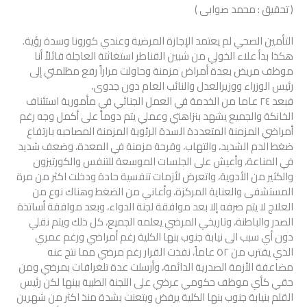
( تحقيق : محمد صوابى )
التأمين الصحي لم يعتمد الإجازة المرضية وعندي كورونا وسدة رؤية.
هكذا بدأ علاء الخولي من شبين القناطر استغاثتة العاجلة قائلاً أنا
موظف مريض بعدة أمراض مزمنة وحاولت مراراً رفع مظلمتي إلى
رئيس الوزراء ووزيرالعدل والنائب العام دون جدوى،
فبعد ٢٤ عاما من الخدمة في العمل الجنائي في مأمورية استئناف
الخانكة والجميع يشهد بنزاهتي وعملي يتم دوماً على أكمل وجه رغم
أمراضي المزمنة المتعددة السدة الرئوية المزمنة المصاحبه بارتفاع
ضغط الدم الشديد، والتهاب، وقرحة مزمنة في المعدة، وضعف شديد
في المناعة، وأعيش على الجلسات الموسعة للتنفس والكورتيزون
والكثير من الأدوية، واتعرض لأزمات تنفسية حادة ودخلت اكثر من مرة
المستشفى والعناية المركزة، وأعاني من الضغط وهناك نوع من
العلاج لا يتم صرفه إلا بعد موافقة لجنة الدواء، وبعد موافقة أساتذة
الصدر والباطنة، وتاريخي المرضي يعلمه الجميع، كل ذلك ويتم نقلي
دون أي سبب الى نيابة جنوب بنها الكلية رغم أمراضي ورغم عمري
الذي يقترب من ٥٢ عاماً، نفذت القرار رغم مرضي مما نتج عنه
مضاعفة الأزمة الصدرية الدائمة، وأرسلت عدة تلغرافات بمرضي ومن
حقي كأي موظف حكومي عرضي على اللجنة الطبية ببنها لكن رئيس
القلم بنيابة جنوب بنها الكلية يرفض ويتعنت بشدة منذ اكثر من شهرين