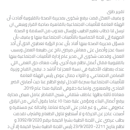
تقرير طبى
و يضيف العكل قمت برفع شكوى بمديرية الصحة بالقليوبية أفادت أن
الهيئة العامة للتأمينات الاجتماعية بالقاهرة صاحبة القرار وينبغي ان
ترسل لنا خطاب بتغيير الطبيب وإرسال مندوب من السلامة و الصحة
المهنية إلى للجنة الخماسية بالتأمينات الاجتماعية ببنها و يضيف بأن
مسؤل مديرية الصحة ببنها أفاد بأن عدم الرؤية تعطيني الحق أن أخد
نسبة عجز وأحصل على معاش مرضى ناتج عن طبيعة العمل وبسبب
العمل، وقدمت شكوى الي مدير عام إدارة التأمينات الاجتماعية ببنها
بالقليوبية فقال أعمل تظلم مرة أخرى، وأنت معاك حق العمى اللي
عندك يعطيك الأحقية في نسبة العجز لذا أناشد د. نيفين القباج وزيرة
التضامن الاجتماعي، و اللواء جمال عوض رئيس الهيئة العامة
للتأمينات الاجتماعية بسرعة التدخل لرفع الظلم عنا حيث أصابني الضرر
المادي والمعنوي واضاعة حقوقي المالية منذا عام 2019.
معاناة ثالثة بطلها عاطف شلقاني شبين القناطر عامل مبيض محارة
يرفع أعمال البناء ومؤمن علية منذا ١٥ عاما يقول أعاني من انزلاق
غضروفي عنقي و غير قادر علي الحركة تماما، والحالة غير مستقرة و
أصبحت عاجز عن الحركة و لا أستطيع تناول الطعام والشراب تقدمت
بطلب عرضي على اللجنة الطبية بشبرا الخيمة برقم 3392/8/2020 و
تظلم بتاريخ 2211- 23/9/2020 رئيس اللجنة الطبية بشبرا الخيمة إلا أن د