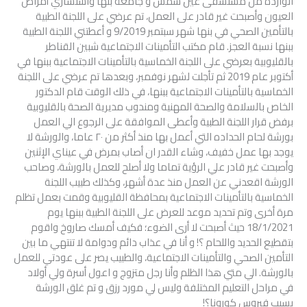
الواردة من مستشفى عين شمس و جامعة بنها واستشاري أمراض
العيون وأصبحت غير قادر على العمل، تم عرضي على اللجنة الطبية
بالتأمين الصحي في بنها شهر سبتمبر 9/2019 و أعطتني اللجنة الطبية
ببنها نسبة العجز. قام مكتب التأمينات الاجتماعية شبين القناطر
بالقليوبية بعرضي على اللجنة الخماسية بالتأمينات الاجتماعية ببنها في
أكتوبر عام 2019 ثم تأجلت لشهر نوفمبر، وبعدها تم عرضي على اللجنة
الخماسية بالتأمينات الاجتماعية ببنها، في ذلك الوقت قام الدكتور
الخاص بالسلامة والصحة المهنية ومندوب مديرية الصحة بالقليوبية
برفض قرار اللجنة الطبية وأعطى الموافقة على الرجوع الي العمل
بورشة لحام الحداده التي أعمل بها منذ أكثر من ٢٠ عاما، والورشة لا
يوجد بها عمل خفيف، وشاء القدر ان أصاب بمرض في عيناي الإثنين
وأصبحت غير قادر علي الرؤية تماما ولا أصلح للعمل بالورشة، وصاحب
الورشة اقعدني عن العمل منذ عدة أشهر، وكذلك طبيب اللجنة
الخماسية بالتأمينات الاجتماعية بمحافظة القليوبية وقمت بعمل تظلم
مرة أخرى وتم تحديد موعد للعرض على اللجنة الطبية ببنها يوم
18/1/2021 حيث أصبحت لا أرى الضوء؛ فكيف أمسك صاروخ واقوم
بتقطيع الحديد واللحام ؟! و أنا في عذاب دائم ودوامة لا تنتهي ما بين
التأمين الصحي والتأمينات الاجتماعية، والطبيب يصر على عودتي للعمل
بالورشة. الي متي هذا الظلم وأنا رجل متزوج و اعول أسرة ولي أولاد
في مراحل التعليم المختلفة وليس لي مورد رزق و تم غلق الورشة
بسبب فيروس كورونا؟!