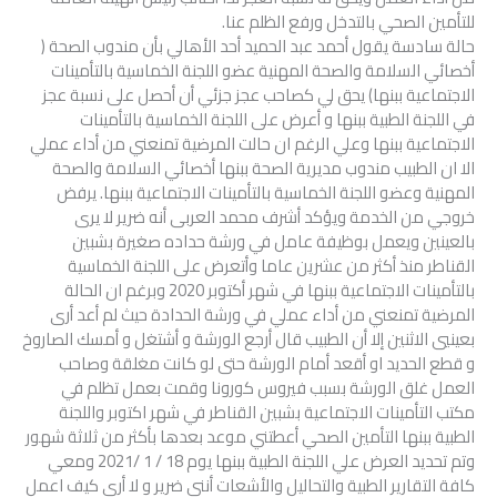
للتأمين الصحي بالتدخل ورفع الظلم عنا.
حالة سادسة يقول أحمد عبد الحميد أحد الأهالي بأن مندوب الصحة (
أخصائي السلامة والصحة المهنية عضو اللجنة الخماسية بالتأمينات
الاجتماعية ببنها) يحق لي كصاحب عجز جزئي أن أحصل على نسبة عجز
في اللجنة الطبية ببنها و أعرض على اللجنة الخماسية بالتأمينات
الاجتماعية ببنها وعلي الرغم ان حالت المرضية تمنعني من أداء عملي
الا ان الطبيب مندوب مديرية الصحة ببنها أخصائي السلامة والصحة
المهنية وعضو اللجنة الخماسية بالتأمينات الاجتماعية ببنها. يرفض
خروجي من الخدمة ويؤكد أشرف محمد العربى أنه ضرير لا يرى
بالعينين ويعمل بوظيفة عامل في ورشة حداده صغيرة بشبين
القناطر منذ أكثر من عشرين عاما وأتعرض على اللجنة الخماسية
بالتأمينات الاجتماعية ببنها في شهر أكتوبر 2020 وبرغم ان الحالة
المرضية تمنعني من أداء عملي في ورشة الحدادة حيث لم أعد أرى
بعينيي الاثنين إلا أن الطبيب قال أرجع الورشة و أشتغل و أمسك الصاروخ
و قطع الحديد او أقعد أمام الورشة حتى لو كانت مغلقة وصاحب
العمل غلق الورشة بسبب فيروس كورونا وقمت بعمل تظلم في
مكتب التأمينات الاجتماعية بشبين القناطر في شهر اكتوبر واللجنة
الطبية ببنها التأمين الصحي أعطتني موعد بعدها بأكثر من ثلاثة شهور
وتم تحديد العرض علي اللجنة الطبية ببنها يوم 18 / 1 /2021 ومعي
كافة التقارير الطبية والتحاليل والأشعات أنني ضرير و لا أرى كيف اعمل