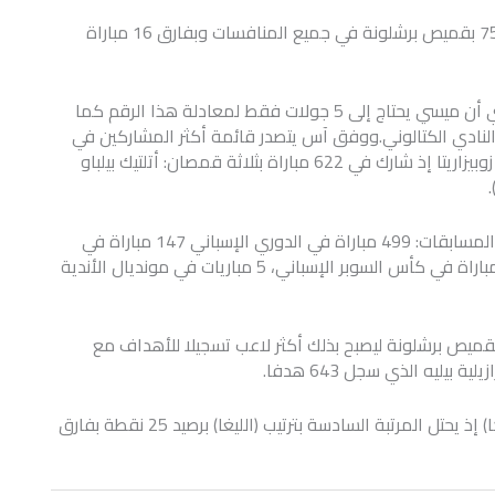
وبمباراة اليوم سيصل ميسي إلى مباراته الرسمية رقم 750 بقميص برشلونة في جميع المنافسات وبفارق 16 مباراة
ولعب تشافي 505 مباريات بقميص برشلونة في الليغا أي أن ميسي يحتاج إلى 5 جولات فقط لمعادلة هذا الرقم كما
ي تاريخ النادي الكتالوني.ووفق آس يتصدر قائمة أكثر المشاركين في
المباريات بتاريخ الدوري الإسباني الحارس السابق أندوني زوبيزاريتا إذ شارك في 622 مباراة بثلاثة قمصان: أتلتيك بيلباو
وارتدى ميسي قميص برشلونة في 749 مباراة بمختلف المسابقات: 499 مباراة في الدوري الإسباني 147 مباراة في
دوري أبطال أوروبا 75 مباراة في كأس ملك إسبانيا 19 مباراة في كأس السوبر الإسباني، 5 مباريات في مونديال الأندية
فا طوال مشاركاته بقميص برشلونة ليصبح بذلك أكثر لاعب تسجيلا للأهداف مع
يليه الذي سجل 643 هدفا.
ويحتاج برشلونة إلى الفوز في مباراة اليوم أمام (هويسكا) إذ يحتل المرتبة السادسة بترتيب (الليغا) برصيد 25 نقطة بفارق