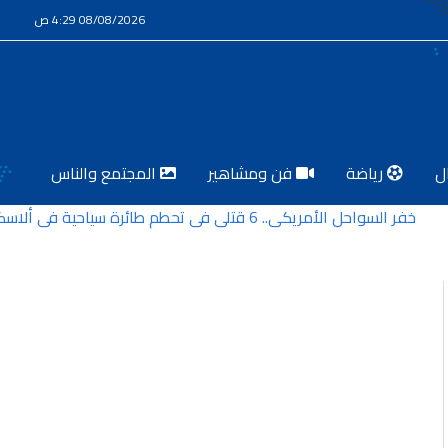
08/08/2026 4:29 ص
ل
رياضة
فن ومشاهير
المجتمع والناس
 السواحل الأمريكي.. 6 قتلى في تحطم طائرة سياحية في ألاسكا