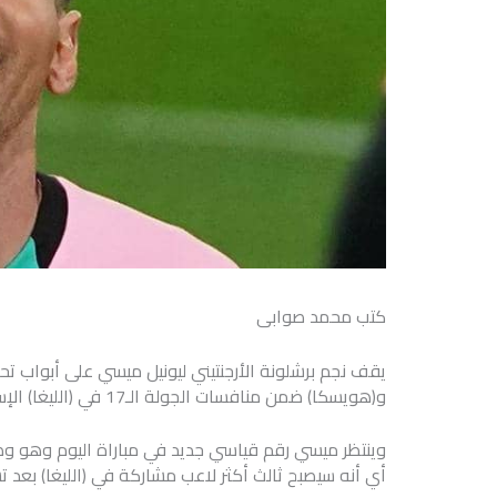
كتب محمد صوابى
يقف نجم برشلونة الأرجنتيني ليونيل ميسي على أبواب تحط
و(هويسكا) ضمن منافسات الجولة الـ17 في (الليغا) الإسبانية.
أي أنه سيصبح ثالث أكثر لاعب مشاركة في (الليغا) بعد تشافي هيرنانديز (505 مباراة) وأندوني