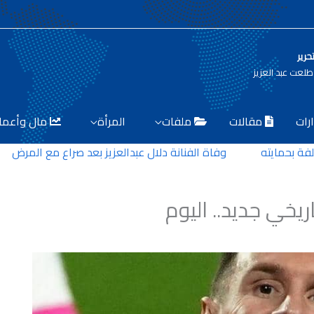
حرير
لعت عبد العزيز
رات
مقالات
ملفات
المرأة
مال وأعما
مايته
وفاة الفنانة دلال عبدالعزيز بعد صراع مع المرض
خفر
خي جديد.. اليوم