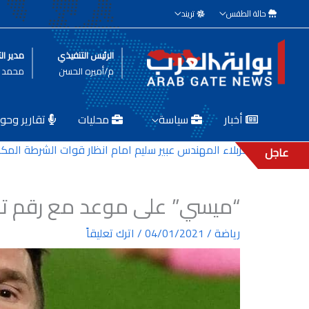
خطي
حالة الطقس
تريند
لى
لمحتوى
الرئيس التنفيذي
مدير الت
م/أميره الحسن
محمد ط
أخبار
سياسة
محليات
تقارير وحوا
بلدية كربلاء المهندس عبير سليم امام انظار قوات الشرطة المكلفة بح
عاجل
“ميسي” على موعد مع رقم تاري
رياضة
/
04/01/2021
/
اترك تعليقاً