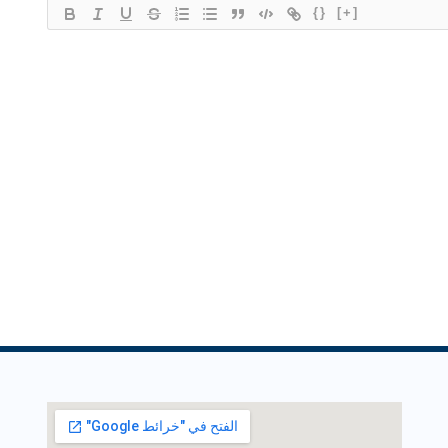
{}
[+]