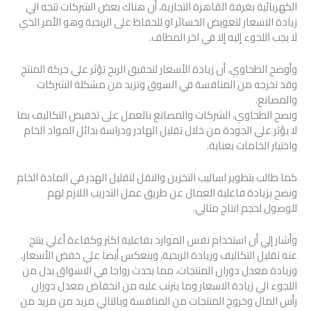
الكهربائية بغرفة القاهرة التجارية، أن هناك بعض الشركات تتجه الي
زيادة الاسعار لتعويض الخسائر او للحفاظ على الربحية وهو الأمر الذي
لا يجب اللجوء إليه إلا في اخر المطاف.
وأوضح الطحاوي، أن زيادة الأسعار لتحقيق الربح تؤثر على حركة المنتج
وقد تخرجه من المنافسة في السوق وتزيد من مشكلة الشركات
والمصانع.
ونصح الطحاوي، الشركات والمصانع بالعمل على تخفيض التكاليف بما
لا يؤثر علي الجودة من خلال تقليل الهادر ودراسة بدائل المواد الخام
واختيار الخامات بعناية.
كما طالب بتطوير اساليب التخزين والنقل لتقليل الهدر في المادة الخام
ونصح بزيادة فاعلية العمال عن طريق عمل التدريب اللازم لهم
للوصول لحجم انتاج مثالي.
وأشار إلي أن استخدام نفس الموارد بفاعلية اكثر وكفاءة أعلي ينتج
عنه تقليل التكاليف وزيادة الربحية، وينعكس أيضا علي خفض الأسعار،
وزيادة معدل دوران المنتجات، مما يحدث رواجا في الاسواق بدل من
اللجوء الي زيادة الاسعار وما يترتب عليه من انخفاض معدل دوران
رأس المال وخروج المنتجات من المنافسة وبالتالي مزيد من مزيد من