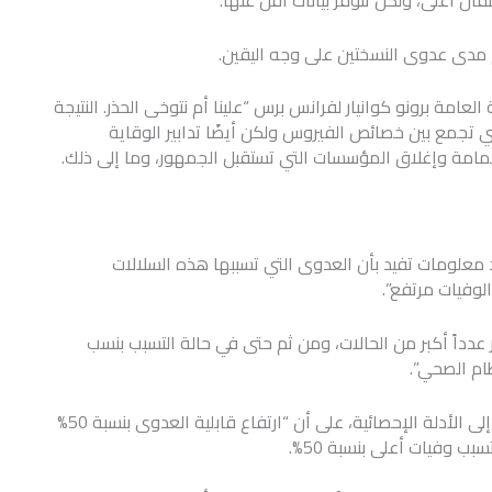
نتقال أعلى، ولكن تتوفر بيانات أقل عنها.
يم مدى عدوى النسختين على وجه اليقين.
امة برونو كوانيار لفرانس برس “علينا أم نتوخى الحذر. النتيجة
تجمع بين خصائص الفيروس ولكن أيضًا تدابير الوقاية
مامة وإغلاق المؤسسات التي تستقبل الجمهور، وما إلى ذلك.
د معلومات تفيد بأن العدوى التي تسببها هذه السلالات
وفيات مرتفع”.
ر عدداً أكبر من الحالات، ومن ثم حتى في حالة التسبب بنسب
ام الصحي”.
ويشدد عالم الأوبئة البريطاني آدم كوتشارسكي استناداً إلى الأدلة الإحصائية، على أن “ارتفاع قابلية العدوى بنسبة 50%
 وفيات أعلى بنسبة 50%.