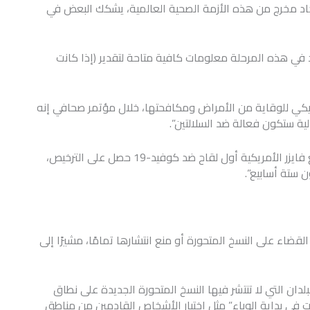
جاد مخرج من هذه الأزمة الصحية العالمية، يشكك البعض في
د في هذه المرحلة معلومات كافية متاحة لتقدير (إذا كانت
ريكي للوقاية من الأمراض ومكافحتها، خلال مؤتمر صحافي إنه
حالية ستكون فعالة ضد السلالتين”.
من جانبها، أكدت شركة بايونتيك الألمانية التي أنتجت مع فايزر الأمريكية أول لقاح ضد كوفيد-19 حصل على الترخيص،
ن ستة أسابيع”.
 القضاء على النسخ المتحورة أو منع انتشارها تمامًا، مشيرًا إلى
دان التي لا تنتشر فيها النسخ المتحورة الجديدة على نطاق
ذلت في بداية الوباء” مثل اختبار الأشخاص القادمين من مناطق