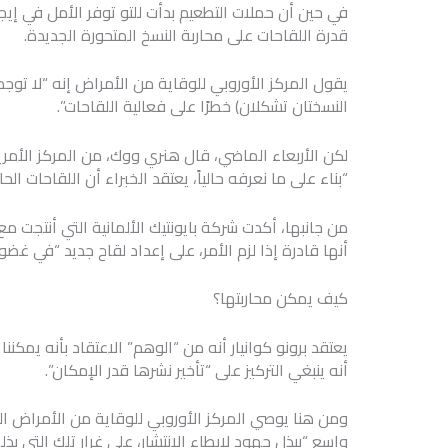
في حين أن حملات التطعيم بدأت للتو توفر الأمل في إي
قدرة اللقاحات على محاربة النسخ المتحورة الجديدة.
يقول المركز الأوروبي للوقاية من الأمراض إنه “لا توج
النسختان تشكلان) خطرًا على فعالية اللقاحات”.
لكن الأربعاء الماضي، قال هنري ووك، من المركز الأم
“بناء على ما نعرفه حالياً، يعتقد الخبراء أن اللقاحات ال
أنها قادرة إذا لزم الأمر، على إعداد لقاح جديد “في غضو
كيف يمكن محاربتها؟
يعتقد برونو كوانيار أنه من “الوهم” الاعتقاد بأنه يمكننا
أنه ينبغي التركيز على “تأخير نشرها قدر الإمكان”.
ومن هنا يوصي المركز الأوروبي للوقاية من الأمراض البل
واسع “ببذل جهود لإبطاء الانتشار، على غرار تلك التي ب