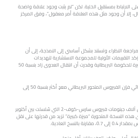
الارتباط بمستقبِل الخلية. لكن “لم يثبت وجود علاقة واضحة
تقال، إلا أن وجود مثل هذه العلاقة أمر معقول”، وفق المركز
مراجعة النظراء وتستند بشكل أساسي إلى النمذجة، إلى أن
يؤكد التقييمات الأولية للمجموعة الاستشارية لتهديدات
الفيروسات التنفسية الجديدة والناشئة التي تقدم المشورة للحكومة البريطانية وقدرت أن انتقال العدوى زاد بنسبة 50
من ثم، ووفقًا لحسابات كلية لندن للصحة والطب الاستوائي فإن الفيروس المتحور البريطاني معدٍ أكثر بنسبة 50 إلى
في أحدث تقرير صدر حلل باحثون في إمبريال كوليدج لندن آلاف جينومات فيروس سارس-كوف-2 التي سُلسلت بين أكتوبر
ى هذه النسخة المتحورة “ميزة كبيرة” تزيد من قدرتها على نقل