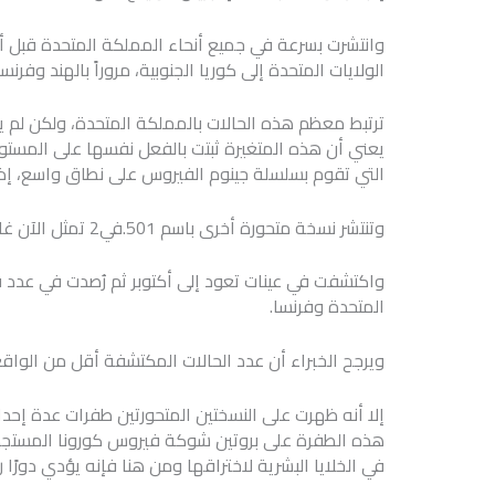
وانتشرت بسرعة في جميع أنحاء المملكة المتحدة قبل أن
الولايات المتحدة إلى كوريا الجنوبية، مروراً بالهند وفرنسا
ترتبط معظم هذه الحالات بالمملكة المتحدة، ولكن لم يتس
يعني أن هذه المتغيرة ثبتت بالفعل نفسها على المستو
التي تقوم بسلسلة جينوم الفيروس على نطاق واسع، إذ حُددت 86 حالة (بوتيرة 
وتنتشر نسخة متحورة أخرى باسم 501.في2 تمثل الآن غالبية الحالات في جنوب إفريقيا.
واكتشفت في عينات تعود إلى أكتوبر ثم رُصدت في عدد ق
المتحدة وفرنسا.
ويرجح الخبراء أن عدد الحالات المكتشفة أقل من الواقع ب
هذه الطفرة على بروتين شوكة فيروس كورونا المستجد، 
في الخلايا البشرية لاختراقها ومن هنا فإنه يؤدي دورًا ر