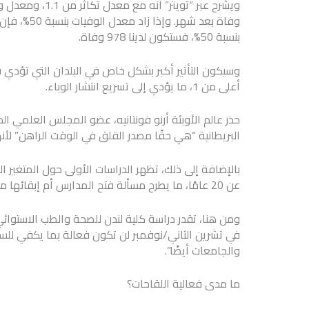
بنسبة 50%، فستكون لدينا 978 وفاة.
وسيكون التأثير أكبر بشكل خاص في البلدان التي تؤدي في
أعلى من 1، ما يؤدي إلى تسريع انتشار الوباء.
حذر عالم الأوبئة أرنو فونتانيه، عضو المجلس العلمي ا
البريطانية “هي حقًا مصدر القلق في الوقت الراهن” لأن
بالإضافة إلى ذلك، تظهر الدراسات الأولى حول المتغير ال
عن 20 عامًا، ما يطرح مسألة فتح المدارس أم إبقائها مغلقة.
ومن هنا، تقدر دراسة كلية لندن للصحة والطب الاستوائي
في تشرين الثاني/نوفمبر لن تكون فعالة بما يكفي للس
والجامعات أيضًا”.
ما مدى فعالية اللقاحات؟