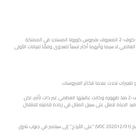
يثير ظهور نسختين متحورتين جديدتين من فيروس سارس-كوف-2 المعروف بفيروس كورونا المستجد في المملكة
المي لا سيما وأنهما أكثر تسبباً للعدوى وفقًا للبيانات الأولى
تغييرات تحدث عندما تتكاثر الفيروسات.
ولاحظ العلماء طفرات متعددة في فيروس سارس-كوف-2 منذ ظهوره وكانت غالبيتها العظمى غير ذات تأثير، لكن
 الحياة تتمثل على سبيل المثال في زيادة قابليته للانتقال
ويعود منشأ المتغيرة بي 1.1.7 التي عدت أول تحول مهم (VOC 202012/01) “على الأرجح” إلى سبتمبر في جنوب شرق