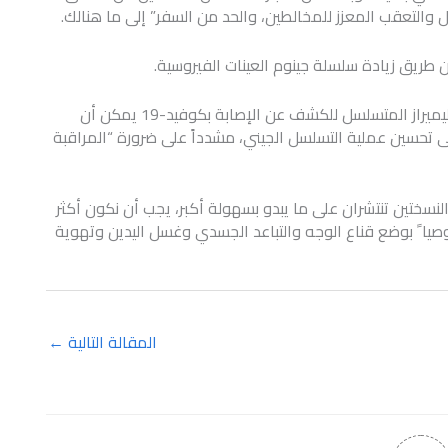
والتعقب المعزز للمخالطين، والحد من السفر” إلى ما هنالك.
 طريق زيادة سلسلة جينوم العينات الفيروسية.
ويوضح البروفسور فونتانيه ان بعض اختبارات تفاعل البوليميراز المتسلسل للكشف عن الإصابة بكوفيد-19 يمكن أن
ى تحسين عملية التسلسل الجيني، مشدداً على ضرورة “المراقبة
لنسختين تنتشران على ما يبدو بسهولة أكبر، يجب أن نكون أكثر
 إجراءاتنا الوقائية لإبطاء انتشار كوفيد-19″، موصيا ً بوضع قناع الوجه والتباعد الجسدي وغسل اليدين وتهوية
المقالة التالية
←