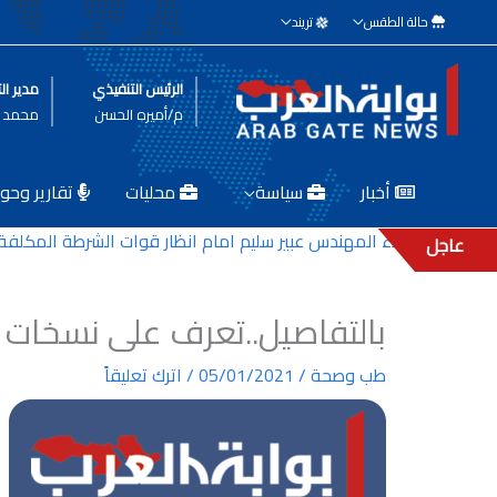
خطي
حالة الطقس
تريند
لى
لمحتوى
الرئيس التنفيذي
مدير الت
م/أميره الحسن
محمد ط
أخبار
سياسة
محليات
تقارير وحوا
 كربلاء المهندس عبير سليم امام انظار قوات الشرطة المكلفة بحمايته
عاجل
بالتفاصيل..تعرف على نسخات ك
طب وصحة
/
05/01/2021
/
اترك تعليقاً