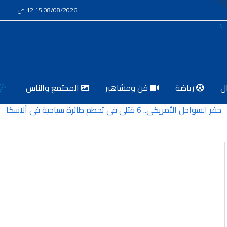
08/08/2026 12:15 ص
ل
رياضة
فن ومشاهير
المجتمع والناس
يكي.. 6 قتلى في تحطم طائرة سياحية في ألاسكا
لبن