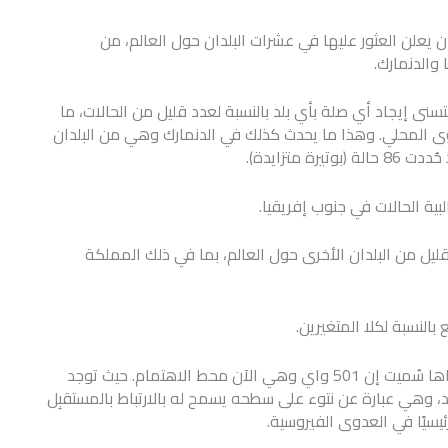
 يعلن العثور عليها في عشرات البلدان حول العالم، من
 والدنمارك.
نى إيجاد أي صلة بأي بلد بالنسبة لعدد قليل من الحالات، ما
ى المحلي. وهذا ما يحدث كذلك في الدنمارك وهي من البلدان
متزايدة).
ليل من البلدان الأخرى حول العالم، بما في ذلك المملكة
النسبة لكلا المتغيرين.
إلا أنه ظهرت على النسختين المتحورتين طفرات عدة إحداها سُميت إن 501 واي وهي الآن محط الاهتمام. حيث توجد
وهي عبارة عن نتوء على سطحه يسمح له بالارتباط بالمستقبِل
ئيسيًا في العدوى الفيروسية.