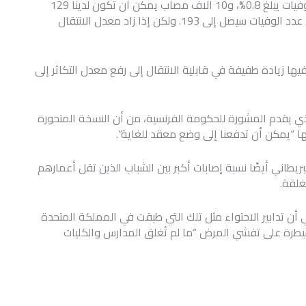
ويشرح عبر “تويتر” أنه مع معدل تكاثر من 1.1، ومعدل وفيات يبلغ 0.8%، و10 آلاف مصاب يمكن أن تكون لدينا 129
وفاة بعد شهر. وإذا زاد معدل الوفيات بنسبة 50%، فإن عدد الوفيات سيصل إلى 193. ولكن إذا زاد معدل الانتقال
ها زيادة طفيفة في قابلية الانتقال إلى رفع معدل التكاثر إلى
لذي يقدم المشورة للحكومة الفرنسية، من أن النسخة المتحورة
ها “يمكن أن تدفعنا إلى وضع معقد للغاية”.
بريطاني أيضًا نسبة إصابات أكبر بين الشباب الذين تقل أعمارهم
 أن تدابير الاحتواء مثل تلك التي طبقت في المملكة المتحدة
يطرة على تفشي المرض “ما لم تُغلق المدارس والكليات