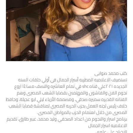
كتب محمد صوابى
تستضيف الاعلاميه المطربه أسرار الجمال في أولي حلقات السنه
الجديده ٢٠٢١علي قناه shc في تمام العاشره والنصف مساءًا اروع
نجوم الفن والفاشون والمهتمين بقضايا الشعب المصرى وهم
الفنانه القديره سميره صدقي، ومصممة الأزياء ليلي ابو عجيلة، وحافظ
خلاف رئيس لجنه العمل بحزب الحريه المصري لمناقشة قضايا الشعب
المصرى من خلال اهتمام الحزب بالمواطن المصرى.
برنامج اسرار والنجوم من اعداد الصحفي وليد محمد، عبير طارق، تقديم
الاعلاميه اسرار الجمال
الاخراج علي علوي.