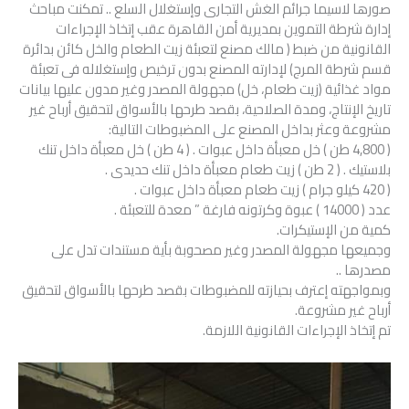
صورها لاسيما جرائم الغش التجارى وإستغلال السلع .. تمكنت مباحث
إدارة شرطة التموين بمديرية أمن القاهرة عقب إتخاذ الإجراءات
القانونية من ضبط ( مالك مصنع لتعبئة زيت الطعام والخل كائن بدائرة
قسم شرطة المرج) لإدارته المصنع بدون ترخيص وإستغلاله فى تعبئة
مواد غذائية (زيت طعام، خل) مجهولة المصدر وغير مدون عليها بيانات
تاريخ الإنتاج، ومدة الصلاحية، بقصد طرحها بالأسواق لتحقيق أرباح غير
مشروعة وعثر بداخل المصنع على المضبوطات التالية:
( 4,800 طن ) خل معبأة داخل عبوات . ( 4 طن ) خل معبأة داخل تنك
بلاستيك . ( 2 طن ) زيت طعام معبأة داخل تنك حديدى .
( 420 كيلو جرام ) زيت طعام معبأة داخل عبوات .
عدد ( 14000 ) عبوة وكرتونه فارغة ” معدة للتعبئة .
كمية من الإستيكرات.
وجميعها مجهولة المصدر وغير مصحوبة بأية مستندات تدل على
مصدرها ..
وبمواجهته إعترف بحيازته للمضبوطات بقصد طرحها بالأسواق لتحقيق
أرباح غير مشروعة.
تم إتخاذ الإجراءات القانونية اللازمة.