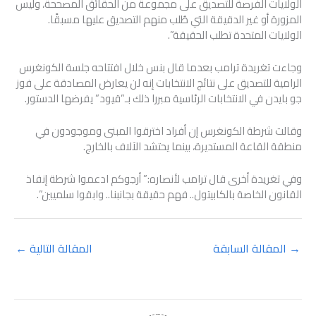
الولايات الفرصة للتصديق على مجموعة من الحقائق المصححة، وليس
المزورة أو غير الدقيقة التي طُلب منهم التصديق عليها مسبقًا.
الولايات المتحدة تطلب الحقيقة”.
وجاءت تغريدة ترامب بعدما قال بنس خلال افتتاحه جلسة الكونغرس
الرامية للتصديق على نتائج الانتخابات إنه لن يعارض المصادقة على فوز
جو بايدن في الانتخابات الرئاسية مبررا ذلك بـ”قيود” يفرضها الدستور.
وقالت شرطة الكونغرس إن أفراد اخترقوا المبنى وموجودون في
منطقة القاعة المستديرة، بينما يحتشد الآلاف بالخارج.
وفي تغريدة أخرى قال ترامب لأنصاره:” أرجوكم ادعموا شرطة إنفاذ
القانون الخاصة بالكابيتول.. فهم حقيقة بجانبنا.. وابقوا سلميين”.
→
المقالة السابقة
المقالة التالية
←