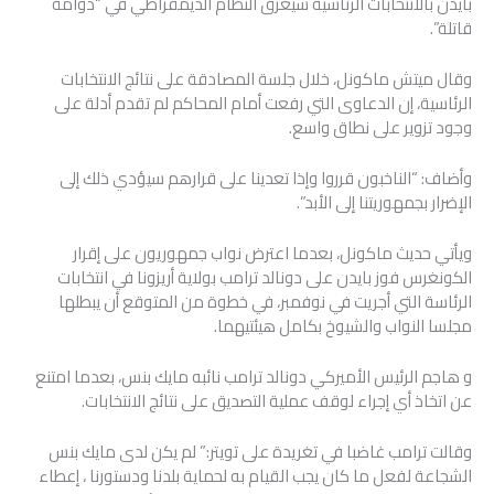
بايدن بالانتخابات الرئاسية سيغرق النظام الديمقراطي في “دوامة
قاتلة”.
وقال ميتش ماكونل، خلال جلسة المصادقة على نتائج الانتخابات
الرئاسية، إن الدعاوى التي رفعت أمام المحاكم لم تقدم أدلة على
وجود تزوير على نطاق واسع.
وأضاف: “الناخبون قرروا وإذا تعدينا على قرارهم سيؤدي ذلك إلى
الإضرار بجمهوريتنا إلى الأبد”.
ويأتي حديث ماكونل، بعدما اعترض نواب جمهوريون على إقرار
الكونغرس فوز بايدن على دونالد ترامب بولاية أريزونا في انتخابات
الرئاسة التي أجريت في نوفمبر، في خطوة من المتوقع أن يبطلها
مجلسا النواب والشيوخ بكامل هيئتيهما.
و هاجم الرئيس الأميركي دونالد ترامب نائبه مايك بنس، بعدما امتنع
عن اتخاذ أي إجراء لوقف عملية التصديق على نتائج الانتخابات.
وقالت ترامب غاضبا في تغريدة على تويتر:” لم يكن لدى مايك بنس
الشجاعة لفعل ما كان يجب القيام به لحماية بلدنا ودستورنا ، إعطاء