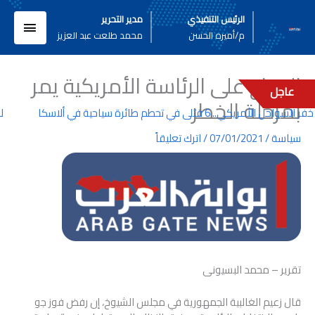
خطي
القائم
الرئيس التنفيذي
مدير التحرير
لى
م/أميره الحسن
محمد طلعت عبد العزيز
لمحتوى
الرئيسي
الصراع على الرئاسة الأمريكية يمر
عاجل
بمرحلة الخطر
واحل الأمريكي.. 6 قتلى في تحطم طائرة سياحية في ألاسكا
لبنا
سياسة
/
07/01/2021
/
اترك تعليقاً
تقرير – محمد البسيونى
قال زعيم الغالبية الجمهورية في مجلس الشيوخ، إن رفض فوز جو